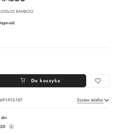
x200x25 BAMBOO
stępność
Do koszyka
 691-913-157
Zostaw telefon
Wyślij
 dni
220