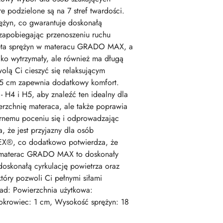
e podzielone są na 7 stref twardości.
żyn, co gwarantuje doskonałą
 zapobiegając przenoszeniu ruchu
zaleta sprężyn w materacu GRADO MAX, a
lko wytrzymały, ale również ma długą
lą Ci cieszyć się relaksującym
 25 cm zapewnia dodatkowy komfort.
H4 i H5, aby znaleźć ten idealny dla
erzchnię materaca, ale także poprawia
rnemu poceniu się i odprowadzając
 że jest przyjazny dla osób
-TEX®, co dodatkowo potwierdza, że
c, materac GRADO MAX to doskonały
doskonałą cyrkulację powietrza oraz
óry pozwoli Ci pełnymi siłami
ad: Powierzchnia użytkowa:
Pokrowiec: 1 cm, Wysokość sprężyn: 18