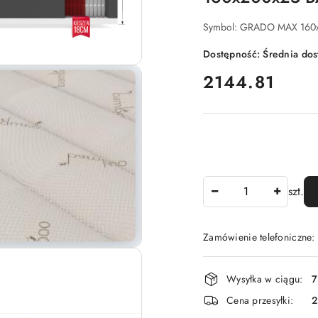
Symbol:
GRADO MAX 160
Dostępność:
Średnia do
cena:
2144.81
Ilość
szt.
Zamówienie telefoniczne:
Dostępność
Wysyłka w ciągu:
7
i
Cena przesyłki:
dostawa