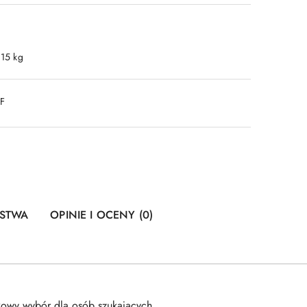
.15 kg
DF
ŃSTWA
OPINIE I OCENY (0)
owy wybór dla osób szukających