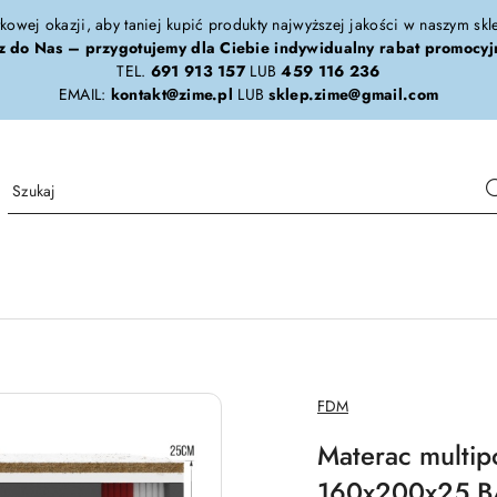
tkowej okazji, aby taniej kupić produkty najwyższej jakości w naszym sk
z do Nas – przygotujemy dla Ciebie indywidualny rabat promocyj
TEL.
691 913 157
LUB
459 116 236
EMAIL:
kontakt@zime.pl
LUB
sklep.zime@gmail.com
NAZWA
FDM
PRODUCENTA:
Materac mult
160x200x25 