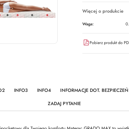
Więcej o produkcie
Waga:
0
Pobierz produkt do P
O2
INFO3
INFO4
INFORMACJE DOT. BEZPIECZE
ZADAJ PYTANIE
pocketowy dla Twojego komfortu Materac GRADO MAX to wyjątk