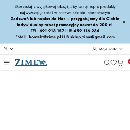
Przejdź do treści głównej
Przejdź do wyszukiwarki
Przejdź do moje konto
Przejdź do menu głównego
Przejdź do opisu produktu
Przejdź do stopki
Skorzystaj z wyjątkowej okazji, aby taniej kupić produkty
najwyższej jakości w naszym sklepie internetowym
Zadzwoń lub napisz do Nas – przygotujemy dla Ciebie
indywidualny rabat promocyjny nawet do 200 zł
TEL.
691 913 157
LUB
459 116 236
EMAIL:
kontakt@zime.pl
LUB
sklep.zime@gmail.com
PL
Moje konto