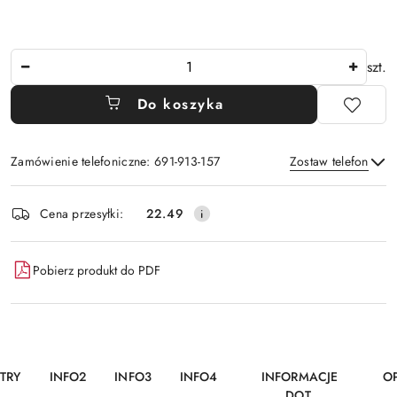
Ilość
szt.
Do koszyka
Zamówienie telefoniczne: 691-913-157
Zostaw telefon
Dostępność
Cena przesyłki:
22.49
i
Wyślij
dostawa
Pobierz produkt do PDF
TRY
INFO2
INFO3
INFO4
INFORMACJE
OP
DOT.