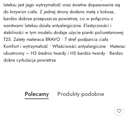
lateksu jest jego wytrzymałość oraz świetne dopasowanie się
do krzywizn ciała. Z jednej strony dodano matę z kokosa,
bardzo dobrze przepuszcza powietrze, co w połączniu z
warstwami lateksu działa antyalergicznie. Elastyczności i
stabilności w tym modelu dodaje użycie pianki poliuretanowej
T25. Zalety materaca BRAVO • 7 stref podparcia ciała •
Komfort i wytrzymałość • Właściwości antyalergiczne • Materac
obustronny – H3 średnio twardy i H5 bardzo twardy • Bardzo
dobra cyrkulacja powietrza
Produkty
Produkty
Polecamy
Produkty podobne
Pomiń karuzelę produktów
o
o
statusie:
statusie: