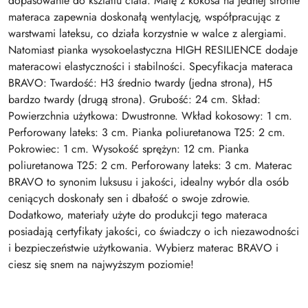
dopasowanie do kształtu ciała. Matę z kokosa na jednej stronie
materaca zapewnia doskonałą wentylację, współpracując z
warstwami lateksu, co działa korzystnie w walce z alergiami.
Natomiast pianka wysokoelastyczna HIGH RESILIENCE dodaje
materacowi elastyczności i stabilności. Specyfikacja materaca
BRAVO: Twardość: H3 średnio twardy (jedna strona), H5
bardzo twardy (drugą strona). Grubość: 24 cm. Skład:
Powierzchnia użytkowa: Dwustronne. Wkład kokosowy: 1 cm.
Perforowany lateks: 3 cm. Pianka poliuretanowa T25: 2 cm.
Pokrowiec: 1 cm. Wysokość sprężyn: 12 cm. Pianka
poliuretanowa T25: 2 cm. Perforowany lateks: 3 cm. Materac
BRAVO to synonim luksusu i jakości, idealny wybór dla osób
ceniących doskonały sen i dbałość o swoje zdrowie.
Dodatkowo, materiały użyte do produkcji tego materaca
posiadają certyfikaty jakości, co świadczy o ich niezawodności
i bezpieczeństwie użytkowania. Wybierz materac BRAVO i
ciesz się snem na najwyższym poziomie!