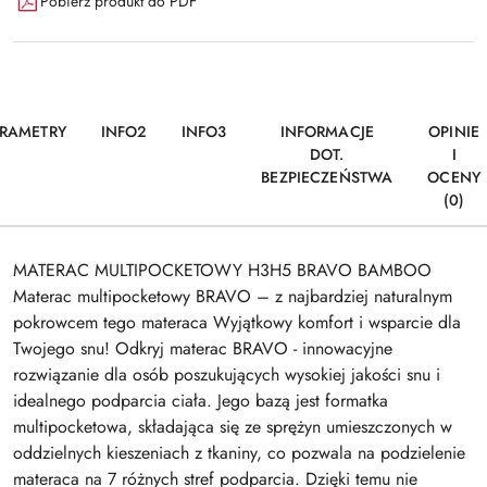
Pobierz produkt do PDF
RAMETRY
INFO2
INFO3
INFORMACJE
OPINIE
DOT.
I
BEZPIECZEŃSTWA
OCENY
(0)
MATERAC MULTIPOCKETOWY H3H5 BRAVO BAMBOO
Materac multipocketowy BRAVO – z najbardziej naturalnym
pokrowcem tego materaca Wyjątkowy komfort i wsparcie dla
Twojego snu! Odkryj materac BRAVO - innowacyjne
rozwiązanie dla osób poszukujących wysokiej jakości snu i
idealnego podparcia ciała. Jego bazą jest formatka
multipocketowa, składająca się ze sprężyn umieszczonych w
oddzielnych kieszeniach z tkaniny, co pozwala na podzielenie
materaca na 7 różnych stref podparcia. Dzięki temu nie