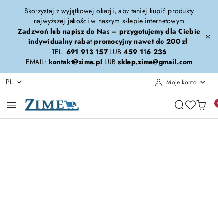
Przejdź do treści głównej
Przejdź do wyszukiwarki
Przejdź do moje konto
Przejdź do menu głównego
Przejdź do opisu produktu
Przejdź do stopki
Skorzystaj z wyjątkowej okazji, aby taniej kupić produkty
najwyższej jakości w naszym sklepie internetowym
Zadzwoń lub napisz do Nas – przygotujemy dla Ciebie
indywidualny rabat promocyjny nawet do 200 zł
TEL.
691 913 157
LUB
459 116 236
EMAIL:
kontakt@zime.pl
LUB
sklep.zime@gmail.com
PL
Moje konto