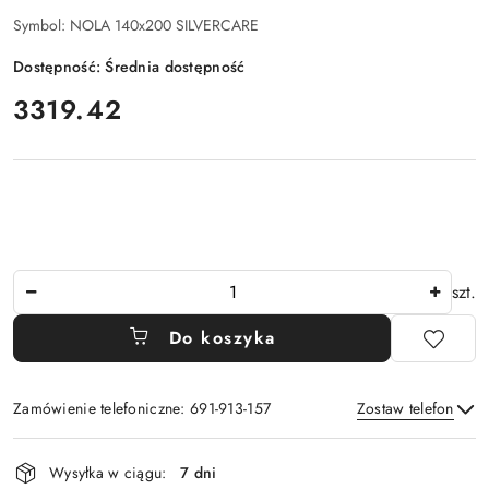
Symbol:
NOLA 140x200 SILVERCARE
Dostępność:
Średnia dostępność
cena:
3319.42
Ilość
szt.
Do koszyka
Zamówienie telefoniczne: 691-913-157
Zostaw telefon
Dostępność
Wysyłka w ciągu:
7 dni
i