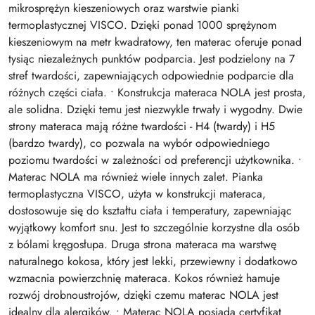
mikrosprężyn kieszeniowych oraz warstwie pianki
termoplastycznej VISCO. Dzięki ponad 1000 sprężynom
kieszeniowym na metr kwadratowy, ten materac oferuje ponad
tysiąc niezależnych punktów podparcia. Jest podzielony na 7
stref twardości, zapewniających odpowiednie podparcie dla
różnych części ciała. • Konstrukcja materaca NOLA jest prosta,
ale solidna. Dzięki temu jest niezwykle trwały i wygodny. Dwie
strony materaca mają różne twardości - H4 (twardy) i H5
(bardzo twardy), co pozwala na wybór odpowiedniego
poziomu twardości w zależności od preferencji użytkownika. •
Materac NOLA ma również wiele innych zalet. Pianka
termoplastyczna VISCO, użyta w konstrukcji materaca,
dostosowuje się do kształtu ciała i temperatury, zapewniając
wyjątkowy komfort snu. Jest to szczególnie korzystne dla osób
z bólami kręgosłupa. Druga strona materaca ma warstwę
naturalnego kokosa, który jest lekki, przewiewny i dodatkowo
wzmacnia powierzchnię materaca. Kokos również hamuje
rozwój drobnoustrojów, dzięki czemu materac NOLA jest
idealny dla alergików. • Materac NOLA posiada certyfikat