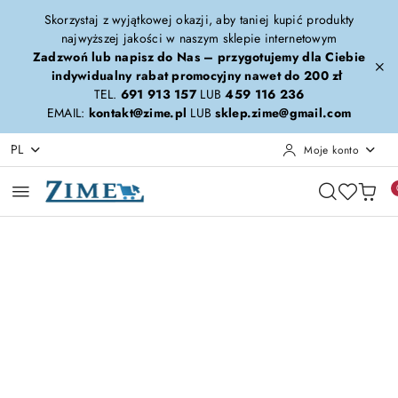
Przejdź do treści głównej
Przejdź do wyszukiwarki
Przejdź do moje konto
Przejdź do menu głównego
Przejdź do opisu produktu
Przejdź do stopki
Skorzystaj z wyjątkowej okazji, aby taniej kupić produkty
najwyższej jakości w naszym sklepie internetowym
Zadzwoń lub napisz do Nas – przygotujemy dla Ciebie
indywidualny rabat promocyjny nawet do 200 zł
TEL.
691 913 157
LUB
459 116 236
EMAIL:
kontakt@zime.pl
LUB
sklep.zime@gmail.com
PL
Moje konto