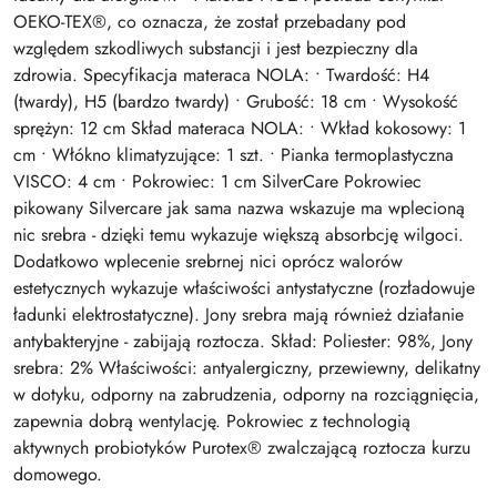
OEKO-TEX®, co oznacza, że został przebadany pod
względem szkodliwych substancji i jest bezpieczny dla
zdrowia. Specyfikacja materaca NOLA: • Twardość: H4
(twardy), H5 (bardzo twardy) • Grubość: 18 cm • Wysokość
sprężyn: 12 cm Skład materaca NOLA: • Wkład kokosowy: 1
cm • Włókno klimatyzujące: 1 szt. • Pianka termoplastyczna
VISCO: 4 cm • Pokrowiec: 1 cm SilverCare Pokrowiec
pikowany Silvercare jak sama nazwa wskazuje ma wplecioną
nic srebra - dzięki temu wykazuje większą absorbcję wilgoci.
Dodatkowo wplecenie srebrnej nici oprócz walorów
estetycznych wykazuje właściwości antystatyczne (rozładowuje
ładunki elektrostatyczne). Jony srebra mają również działanie
antybakteryjne - zabijają roztocza. Skład: Poliester: 98%, Jony
srebra: 2% Właściwości: antyalergiczny, przewiewny, delikatny
w dotyku, odporny na zabrudzenia, odporny na rozciągnięcia,
zapewnia dobrą wentylację. Pokrowiec z technologią
aktywnych probiotyków Purotex® zwalczającą roztocza kurzu
domowego.