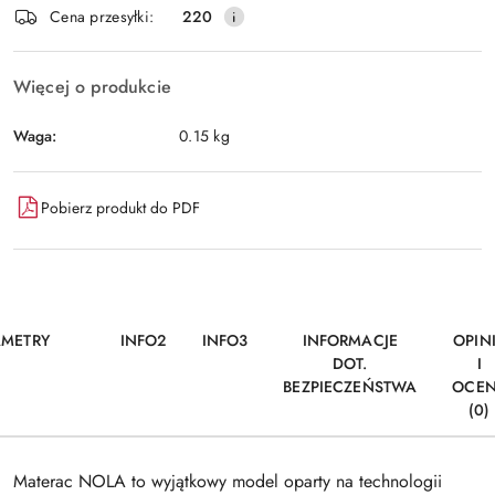
Wyślij
Cena przesyłki:
220
dostawa
Więcej o produkcie
Waga:
0.15 kg
Pobierz produkt do PDF
AMETRY
INFO2
INFO3
INFORMACJE
OPIN
DOT.
I
BEZPIECZEŃSTWA
OCE
(0)
Materac NOLA to wyjątkowy model oparty na technologii