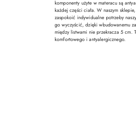
komponenty użyte w materacu są antyal
każdej części ciała. W naszym sklepi
zaspokoić indywidualne potrzeby nasz
go wyczyścić, dzięki wbudowanemu zam
między listwami nie przekracza 5 cm. 
komfortowego i antyalergicznego.
Pomiń karuzelę produktów