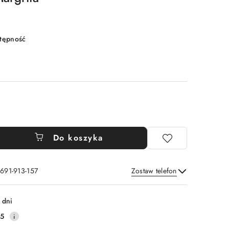
stępność
Do koszyka
 691-913-157
Zostaw telefon
Wyślij
 dni
35