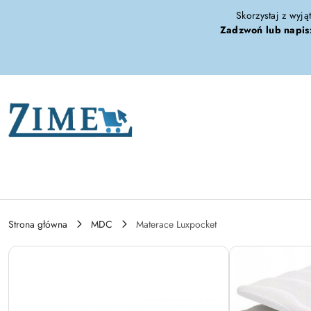
Przejdź do treści głównej
Przejdź do wyszukiwarki
Przejdź do moje konto
Przejdź do menu głównego
Przejdź do opisu produktu
Przejdź do stopki
Skorzystaj z wyją
Zadzwoń lub napis
Strona główna
MDC
Materace Luxpocket