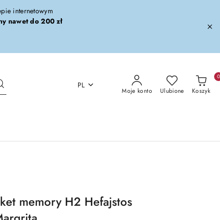
lepie internetowym
ny nawet do 200 zł
PL
Moje konto
Ulubione
Koszyk
cket memory H2 Hefajstos
argrita