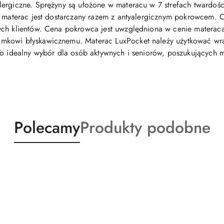
ergiczne. Sprężyny są ułożone w materacu w 7 strefach twardośc
e, materac jest dostarczany razem z antyalergicznym pokrowcem.
ych klientów. Cena pokrowca jest uwzględniona w cenie materac
kowi błyskawicznemu. Materac LuxPocket należy użytkować wraz
To idealny wybór dla osób aktywnych i seniorów, poszukujących m
Produkty
Produkty
Polecamy
Produkty podobne
o
o
statusie:
statusie: