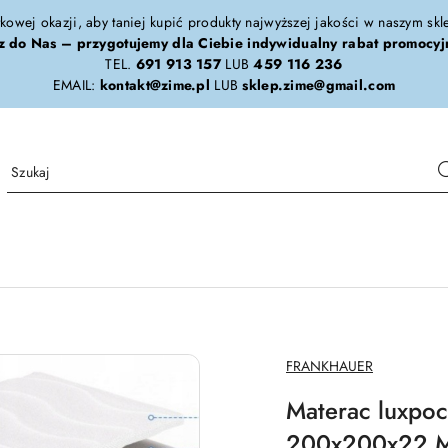
tkowej okazji, aby taniej kupić produkty najwyższej jakości w naszym sk
z do Nas – przygotujemy dla Ciebie indywidualny rabat promocyj
TEL.
691 913 157
LUB
459 116 236
EMAIL:
kontakt@zime.pl
LUB
sklep.zime@gmail.com
NAZWA
FRANKHAUER
PRODUCENTA:
Materac luxpo
200x200x22 M