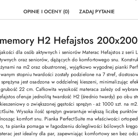
OPINIE I OCENY (0)
ZADAJ PYTANIE
 memory H2 Hefajstos 200x200
 jakości dla osób aktywnych i seniorów Materac Hefajstos z seri
aktywnych oraz seniorów, dążących do komfortowego snu. Konstru
ężynami na m2 oraz obustronnej, wyjątkowo wygodnej pianki Perf
nym stopniu twardości zostały podzielone na 7 stref, dostosowu
sprężyna jest osadzona w oddzielnej kieszeni, minimalizując efek
 grubość 22 cm. Całkowita wysokość materaca zależy od wybra
fajstos oferuje jednolitą twardość H2 (średnio twardy) po obu st
kieszeniowy o zwiększonej gęstości sprężyn - aż 1000 szt. na m
tSuite. Wysoka ilość sprężyn gwarantuje większą liczbę punktów
dnosząc komfort snu. Pianka PerfectSuite ma właściwości ortope
to, ta pianka pomaga w łagodzeniu dolegliwości bólowych kręgo
aterac jest idealny dla par, zapewniając komfortowy sen bez odc