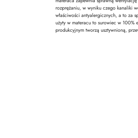
materaca zapewnia sprawną wentylację 
rozprężaniu, w wyniku czego kanaliki we
właściwości antyalergicznych, a to za 
użyty w materacu to surowiec w 100% 
produkcyjnym tworzą usztywnioną, przew
Pomiń karuzelę produktów