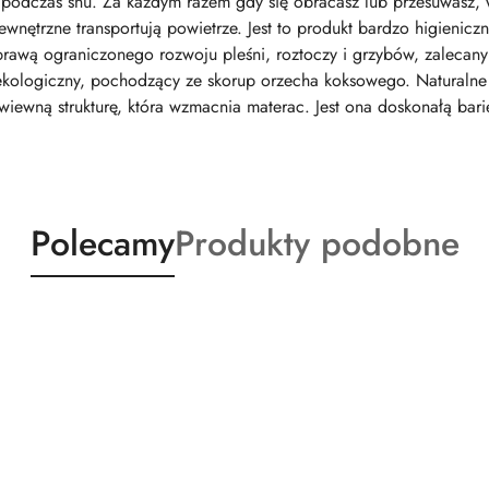
podczas snu. Za każdym razem gdy się obracasz lub przesuwasz, wa
wnętrzne transportują powietrze. Jest to produkt bardzo higienicz
sprawą ograniczonego rozwoju pleśni, roztoczy i grzybów, zalecan
ekologiczny, pochodzący ze skorup orzecha koksowego. Naturalne
iewną strukturę, która wzmacnia materac. Jest ona doskonałą barie
Produkty
Produkty
Polecamy
Produkty podobne
o
o
statusie:
statusie: