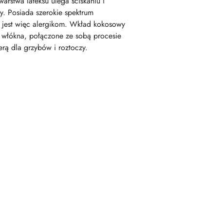
rstwa lateksu ulega ściskaniu i
ny. Posiada szerokie spektrum
y jest więc alergikom. Wkład kokosowy
 włókna, połączone ze sobą procesie
rą dla grzybów i roztoczy.