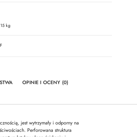
.15 kg
DF
ŃSTWA
OPINIE I OCENY (0)
znością, jest wytrzymały i odporny na
ściwościach. Perforowana struktura