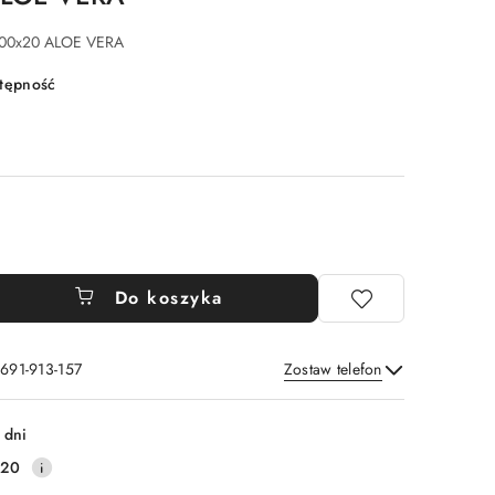
00x20 ALOE VERA
stępność
Do koszyka
 691-913-157
Zostaw telefon
Wyślij
 dni
220