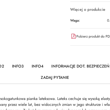
Więcej o produkcie
Waga:
0
Pobierz produkt do P
O2
INFO3
INFO4
INFORMACJE DOT. BEZPIECZE
ZADAJ PYTANIE
ogatunkowa pianka lateksowa. Lateks cechuje się wysoką elastyc
any przez wiele lat, bez widocznych zmian w jego strukturze i wła