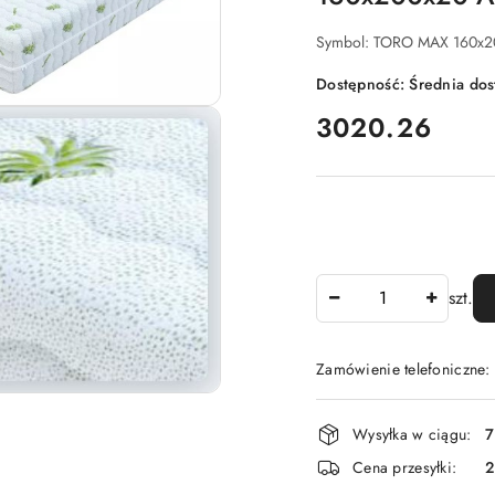
Symbol:
TORO MAX 160x2
Dostępność:
Średnia do
cena:
3020.26
Ilość
szt.
Zamówienie telefoniczne:
Dostępność
Wysyłka w ciągu:
7
i
Cena przesyłki:
dostawa