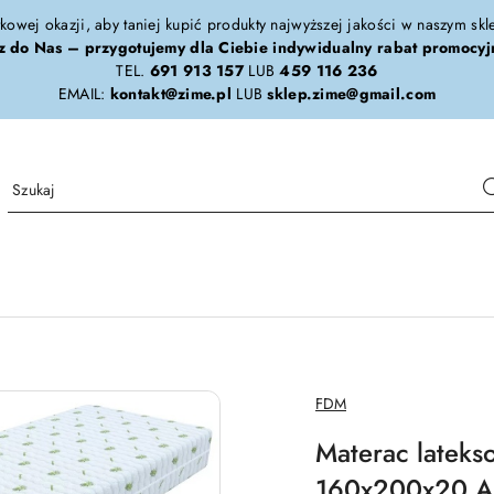
tkowej okazji, aby taniej kupić produkty najwyższej jakości w naszym sk
z do Nas – przygotujemy dla Ciebie indywidualny rabat promocyj
TEL.
691 913 157
LUB
459 116 236
EMAIL:
kontakt@zime.pl
LUB
sklep.zime@gmail.com
NAZWA
FDM
PRODUCENTA:
Materac late
160x200x20 