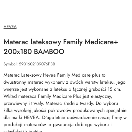
NAZWA
HEVEA
PRODUCENTA:
Materac lateksowy Family Medicare+
200x180 BAMBOO
Symbol:
5901602109076PBB
Materac Lateksowy Hevea Family Medicare plus to
dwustronny materac wykonany z dwóch warstw lateksu. Jego
wnętrze jest wykonane z lateksu o łącznej grubości 15 cm.
Wkład materaca Family Medicare Plus jest elastyczny,
przewiewny i trwały. Materac średnio twardy. Do wyboru
kilka wysokiej jakości pokrowców produkowanych specjalnie
dla marki HEVEA. Długoletnie doświadczenie naszej firmy w
produkcji materaców to gwarancja dobrego wyboru i
satysfakcji klientów.