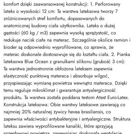
komfort dzięki zaawansowanej konstrukcji: 1. Perforowany
lateks o wysokości 12 cm: Ta warstwa lateksowa tworzy 7
zróżnicowanych stref komfortu, dopasowanych do
anatomicznej budowy ciała użytkownika. Lateks o dużej
gęstości (60 kg / m3) zapewnia wysoką sprężystość, co
redukuje nacisk ciała na materac. Szczególnie okolice ramion i
bioder są odpowiednio wyprofilowane, co sprawia, że
materac doskonale dostosowuje się do kształtu ciała. 2. Pianka
lateksowa Blue Ocean z granulkami silikonu (grubość 3 cm):
Ta warstwa jednostronnie obłożona lateksem zapewnia
elastyczność punktową materaca i absorbuje wilgoć,
przyspieszając wymianę powietrza wewnątrz materaca. Dzięki
temu reguluje mikroklimat i gwarantuje antyalergiczność
produktu. Ta warstwa została poddana testom Atest Euro-Latex.
Konstrukcja lateksowa: Obie warstwy lateksowe zawierają co
najmniej 20% naturalnej żywicy hevea brasiliensis, co
zapewnia właściwości antybakteryjne i antyalergiczne. Struktura
lateksu zawiera wyprofilowane kanaliki, które sprzyjają
przepływowi powietrza, zapewniając doskonałą wentylację