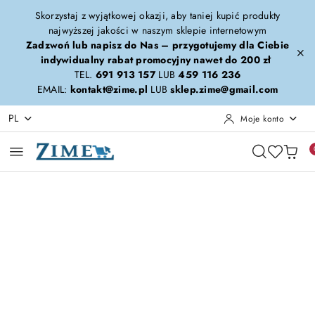
Przejdź do treści głównej
Przejdź do wyszukiwarki
Przejdź do moje konto
Przejdź do menu głównego
Przejdź do opisu produktu
Przejdź do stopki
Skorzystaj z wyjątkowej okazji, aby taniej kupić produkty
najwyższej jakości w naszym sklepie internetowym
Zadzwoń lub napisz do Nas – przygotujemy dla Ciebie
indywidualny rabat promocyjny nawet do 200 zł
TEL.
691 913 157
LUB
459 116 236
EMAIL:
kontakt@zime.pl
LUB
sklep.zime@gmail.com
PL
Moje konto