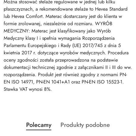
Można stosować stelaże regulowane w jednej lub kilku
płaszczyznach, a rekomendowane stelaże to Hevea Standard
lub Hevea Comfort. Materac dostarczany jest do klienta w
formie zrolowanej, niezależnie od rozmiaru. WYRÓB
MEDYCZNY: Materac jest klasyfikowany jako Wyrób
Medyczny klasy I i spełnia wymagania Rozporządzenia
Parlamentu Europejskiego i Rady (UE) 2017/745 z dnia 5
kwietnia 2017 r. dotyczące wyrobów medycznych. Procedura
oceny zgodności została przeprowadzona na podstawie
dokumentacji technicznej zgodnie z załącznikami II i III do ww.
rozporządzenia. Produkt jest również zgodny z normami PN-
EN ISO 14971, PN-EN 1041+A1 oraz PN-EN ISO 15523-1.
Stawka VAT wynosi 8%.
Produkty
Produkty
Polecamy
Produkty podobne
Pomiń karuzelę produktów
o
o