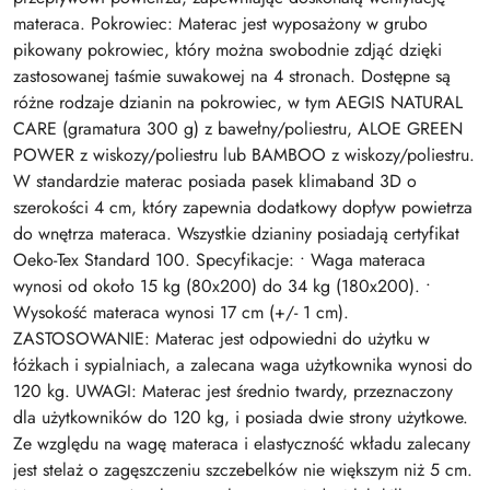
materaca. Pokrowiec: Materac jest wyposażony w grubo
pikowany pokrowiec, który można swobodnie zdjąć dzięki
zastosowanej taśmie suwakowej na 4 stronach. Dostępne są
różne rodzaje dzianin na pokrowiec, w tym AEGIS NATURAL
CARE (gramatura 300 g) z bawełny/poliestru, ALOE GREEN
POWER z wiskozy/poliestru lub BAMBOO z wiskozy/poliestru.
W standardzie materac posiada pasek klimaband 3D o
szerokości 4 cm, który zapewnia dodatkowy dopływ powietrza
do wnętrza materaca. Wszystkie dzianiny posiadają certyfikat
Oeko-Tex Standard 100. Specyfikacje: • Waga materaca
wynosi od około 15 kg (80x200) do 34 kg (180x200). •
Wysokość materaca wynosi 17 cm (+/- 1 cm).
ZASTOSOWANIE: Materac jest odpowiedni do użytku w
łóżkach i sypialniach, a zalecana waga użytkownika wynosi do
120 kg. UWAGI: Materac jest średnio twardy, przeznaczony
dla użytkowników do 120 kg, i posiada dwie strony użytkowe.
Ze względu na wagę materaca i elastyczność wkładu zalecany
jest stelaż o zagęszczeniu szczebelków nie większym niż 5 cm.