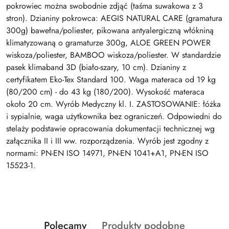
pokrowiec można swobodnie zdjąć (taśma suwakowa z 3
stron). Dzianiny pokrowca: AEGIS NATURAL CARE (gramatura
300g) bawełna/poliester, pikowana antyalergiczną włókniną
klimatyzowaną o gramaturze 300g, ALOE GREEN POWER
wiskoza/poliester, BAMBOO wiskoza/poliester. W standardzie
pasek klimaband 3D (biało-szary, 10 cm). Dzianiny z
certyfikatem Eko-Tex Standard 100. Waga materaca od 19 kg
(80/200 cm) - do 43 kg (180/200). Wysokość materaca
około 20 cm. Wyrób Medyczny kl. I. ZASTOSOWANIE: łóżka
i sypialnie, waga użytkownika bez ograniczeń. Odpowiedni do
stelaży podstawie opracowania dokumentacji technicznej wg
załącznika II i III ww. rozporządzenia. Wyrób jest zgodny z
normami: PN-EN ISO 14971, PN-EN 1041+A1, PN-EN ISO
15523-1.
Produkty
Produkty
Polecamy
Produkty podobne