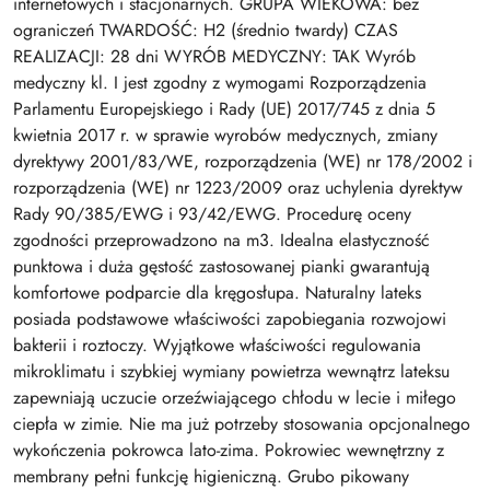
internetowych i stacjonarnych. GRUPA WIEKOWA: bez
ograniczeń TWARDOŚĆ: H2 (średnio twardy) CZAS
REALIZACJI: 28 dni WYRÓB MEDYCZNY: TAK Wyrób
medyczny kl. I jest zgodny z wymogami Rozporządzenia
Parlamentu Europejskiego i Rady (UE) 2017/745 z dnia 5
kwietnia 2017 r. w sprawie wyrobów medycznych, zmiany
dyrektywy 2001/83/WE, rozporządzenia (WE) nr 178/2002 i
rozporządzenia (WE) nr 1223/2009 oraz uchylenia dyrektyw
Rady 90/385/EWG i 93/42/EWG. Procedurę oceny
zgodności przeprowadzono na m3. Idealna elastyczność
punktowa i duża gęstość zastosowanej pianki gwarantują
komfortowe podparcie dla kręgosłupa. Naturalny lateks
posiada podstawowe właściwości zapobiegania rozwojowi
bakterii i roztoczy. Wyjątkowe właściwości regulowania
mikroklimatu i szybkiej wymiany powietrza wewnątrz lateksu
zapewniają uczucie orzeźwiającego chłodu w lecie i miłego
ciepła w zimie. Nie ma już potrzeby stosowania opcjonalnego
wykończenia pokrowca lato-zima. Pokrowiec wewnętrzny z
membrany pełni funkcję higieniczną. Grubo pikowany