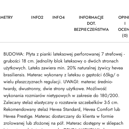
AMETRY
INFO2
INFO4
INFORMACJE
OPIN
DOT.
I
BEZPIECZEŃSTWA
OCE
(0)
BUDOWA: Płyta z pianki lateksowej perforowanej 7 strefowej -
grubości 18 cm. Jednolity blok lateksowy o dwóch stronach
użytkowych. Lateks zawiera min. 20% naturalnej żywicy hevea
brasiliensis. Materac wykonany z lateksu o gęstości 65kg/ o
wielu płaszczyznach regulacji. UWAGI: materac średnio-
twardy, dwustronny, dwie strony użytkowe. Możliwość
wykonania rozmiarów nietypowych w zakresie do 180/200.
Zalecany stelaż elastyczny o rozstawie szczebelków 3-5 cm.
Rekomendowany stelaż Hevea Standard, Hevea Comfort lub
Hevea Prestige. Materac dostarczany do klienta w formie
zrolowanej lub złożonej na pół. Materac dostępny w sklepach