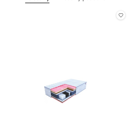
Pomiń karuzelę produktów
o
o
statusie:
statusie: