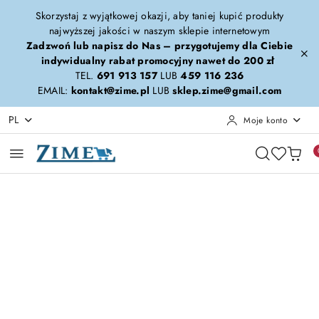
Przejdź do treści głównej
Przejdź do wyszukiwarki
Przejdź do moje konto
Przejdź do menu głównego
Przejdź do opisu produktu
Przejdź do stopki
Skorzystaj z wyjątkowej okazji, aby taniej kupić produkty
najwyższej jakości w naszym sklepie internetowym
Zadzwoń lub napisz do Nas – przygotujemy dla Ciebie
indywidualny rabat promocyjny nawet do 200 zł
TEL.
691 913 157
LUB
459 116 236
EMAIL:
kontakt@zime.pl
LUB
sklep.zime@gmail.com
PL
Moje konto