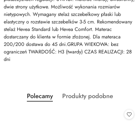
dwie strony użytkowe. Możliwość wykonania rozmiarów
nietypowych. Wymagany stelaż szczebelkowy płaski lub
elastyczny o rozstawie szczebelków 3-5 cm. Rekomendowany
stelaż Hevea Standard lub Hevea Comfort. Materac
dostarczany do klienta w formie złożonej. Dla materaca
200/200 dostawa do 45 dni.GRUPA WIEKOWA: bez
ograniczeń TWARDOŚĆ: H3 (twardy) CZAS REALIZACJI: 28
dni
Produkty
Produkty
Polecamy
Produkty podobne
Pomiń karuzelę produktów
o
o
statusie:
statusie: