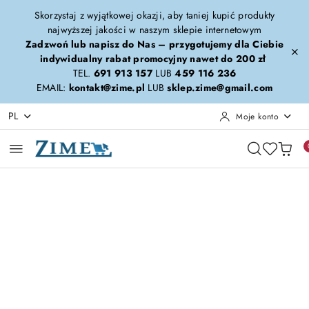
Przejdź do treści głównej
Przejdź do wyszukiwarki
Przejdź do moje konto
Przejdź do menu głównego
Przejdź do opisu produktu
Przejdź do stopki
Skorzystaj z wyjątkowej okazji, aby taniej kupić produkty
najwyższej jakości w naszym sklepie internetowym
Zadzwoń lub napisz do Nas – przygotujemy dla Ciebie
indywidualny rabat promocyjny nawet do 200 zł
TEL.
691 913 157
LUB
459 116 236
EMAIL:
kontakt@zime.pl
LUB
sklep.zime@gmail.com
PL
Moje konto