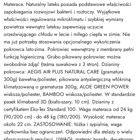
Materace. Naturalny lateks posiada podstawowe właściwości
zapobiegania rozwojowi bakterii i roztoczy. Wyjątkowe
właściwości regulowania mikroklimatu i szybkiej wymiany
powietrza wewnątrz lateksu zapewniają uczucie
orzeźwiającego chłodu w lecie i miłego ciepła w zimie. Nie
ma już potrzeby stosowania opcjonalnego wykończenia
pokrowca lato-zima. Pokrowiec wewnętrzny z membrany pełni
funkcję higieniczną. Grubo pikowany pokrowiec można
swobodnie zdjąć (taśma suwakowa z 3 stron). Dzianiny
pokrowca: AEGIS AIR PLUS NATURAL CARE (gramatura
300g) bawełna/poliester, pikowana antyalergiczną włókniną
klimatyzowaną o gramaturze 300g, ALOE GREEN POWER
wiskoza/poliester, BAMBOO wiskoza/poliester. W standardzie
pasek klimaband 3D (biało-szary, 10 cm). Dzianiny z
certyfikatem Eko-Tex Standard 100. Waga materaca od 24 kg
(90/200 cm) - do 48 kg (180/200). Wysokość materaca
około 22 cm. ZASTOSOWANIE: łóżka i sypialnie, waga
użytkownika bez ograniczeń. Odpowiedni dla stelaży o wielu
płaszczyznach regulacji. UWAGI: materac twardy, dwustronny,