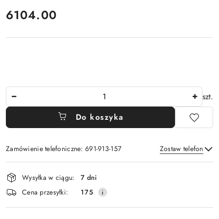
cena:
6104.00
Ilość
szt.
Do koszyka
Zamówienie telefoniczne: 691-913-157
Zostaw telefon
Dostępność
Wysyłka w ciągu:
7 dni
i
Wyślij
Cena przesyłki:
175
dostawa