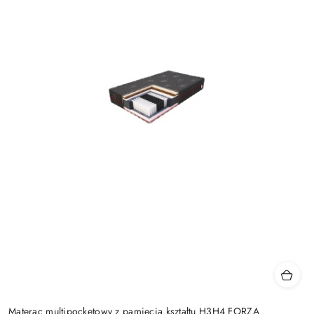
Materac multipocketowy z pamięcią kształtu H3H4 FORZA