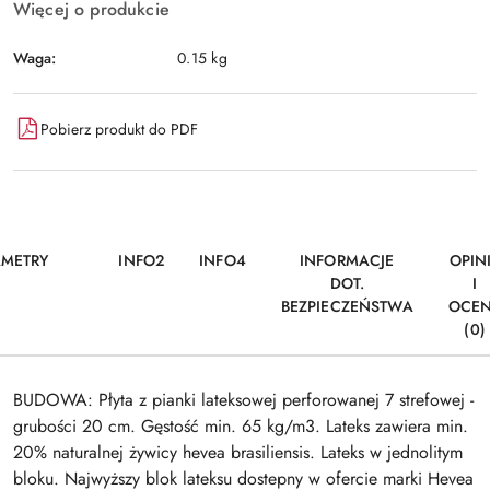
Więcej o produkcie
Waga:
0.15 kg
Pobierz produkt do PDF
AMETRY
INFO2
INFO4
INFORMACJE
OPIN
DOT.
I
BEZPIECZEŃSTWA
OCE
(0)
BUDOWA: Płyta z pianki lateksowej perforowanej 7 strefowej -
grubości 20 cm. Gęstość min. 65 kg/m3. Lateks zawiera min.
20% naturalnej żywicy hevea brasiliensis. Lateks w jednolitym
bloku. Najwyższy blok lateksu dostepny w ofercie marki Hevea