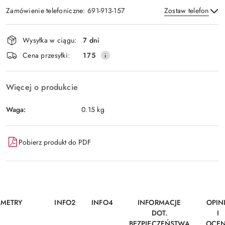
Zamówienie telefoniczne: 691-913-157
Zostaw telefon
Dostępność
Wysyłka w ciągu:
7 dni
i
Wyślij
Cena przesyłki:
175
dostawa
Więcej o produkcie
Waga:
0.15 kg
Pobierz produkt do PDF
AMETRY
INFO2
INFO4
INFORMACJE
OPIN
DOT.
I
BEZPIECZEŃSTWA
OCE