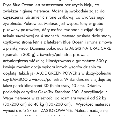
Płyta Blue Ocean jest zastosowana bez użycia kleju, co
zwiększa higienę materaca. Można ją swobodnie zdjąć do
czyszczenia lub zmienić stronę użytkową, co wydłuża jego
żywotność. Pokrowiec: Materac jest wyposażony w grubo
pikowany pokrowiec, który można swobodnie zdjąć dzięki
taśmie suwakowej na 4 stronach. Materac posiada dwie strony
użytkowe: strona letnia z lateksem Blue Ocean i strona zimowa
z pianką visco. Dzianina pokrowca to AEGIS NATURAL CARE
(gramatura 300 g) z bawełny/poliestru, pikowana
antyalergiczną włókniną klimatyzowaną o gramaturze 300 g.
Istnieje również opcja wyboru innych wzorów dzianin za
dopłatą, takich jak ALOE GREEN POWER z wiskozy/poliestru
czy BAMBOO z wiskozy/poliestru. W standardzie znajduje się
także pasek klimaband 3D (biało-szary, 10 cm). Dzianiny
posiadają certyfikat Oeko-Tex Standard 100. Specyfikacje: •
Waga materaca w zależności od rozmiaru wynosi od 22 kg
(80/200 cm) do 48 kg (180/200 cm). • Wysokość materaca
wynosi około 24 cm. ZASTOSOWANIE: Materac nadaje się