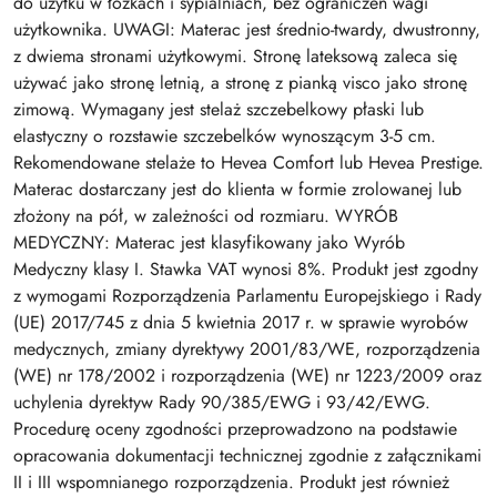
do użytku w łóżkach i sypialniach, bez ograniczeń wagi
użytkownika. UWAGI: Materac jest średnio-twardy, dwustronny,
z dwiema stronami użytkowymi. Stronę lateksową zaleca się
używać jako stronę letnią, a stronę z pianką visco jako stronę
zimową. Wymagany jest stelaż szczebelkowy płaski lub
elastyczny o rozstawie szczebelków wynoszącym 3-5 cm.
Rekomendowane stelaże to Hevea Comfort lub Hevea Prestige.
Materac dostarczany jest do klienta w formie zrolowanej lub
złożony na pół, w zależności od rozmiaru. WYRÓB
MEDYCZNY: Materac jest klasyfikowany jako Wyrób
Medyczny klasy I. Stawka VAT wynosi 8%. Produkt jest zgodny
z wymogami Rozporządzenia Parlamentu Europejskiego i Rady
(UE) 2017/745 z dnia 5 kwietnia 2017 r. w sprawie wyrobów
medycznych, zmiany dyrektywy 2001/83/WE, rozporządzenia
(WE) nr 178/2002 i rozporządzenia (WE) nr 1223/2009 oraz
uchylenia dyrektyw Rady 90/385/EWG i 93/42/EWG.
Procedurę oceny zgodności przeprowadzono na podstawie
opracowania dokumentacji technicznej zgodnie z załącznikami
II i III wspomnianego rozporządzenia. Produkt jest również