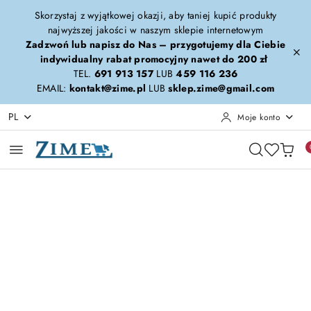
Przejdź do treści głównej
Przejdź do wyszukiwarki
Przejdź do moje konto
Przejdź do menu głównego
Przejdź do opisu produktu
Przejdź do stopki
Skorzystaj z wyjątkowej okazji, aby taniej kupić produkty
najwyższej jakości w naszym sklepie internetowym
Zadzwoń lub napisz do Nas – przygotujemy dla Ciebie
indywidualny rabat promocyjny nawet do 200 zł
TEL.
691 913 157
LUB
459 116 236
EMAIL:
kontakt@zime.pl
LUB
sklep.zime@gmail.com
PL
Moje konto