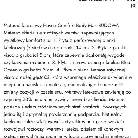
(0)
Materac lateksowy Hevea Comfort Body Max BUDOWA:
Materac składa się z różnych warstw, zapewniających
wyjątkowy komfort snu: 1. Płyta z perforowanej pianki
lateksowej (7 strefowa) o grubości 14 cm. 2. Płyta z pianki
visco o grubości 5 cm, która zapewnia doskonałą wygodę
użytkowania materaca. 3. Płyta z innowacyjnego lateksu Blue
Ocean o grubości 3 cm. 4. Płyta z pianki termoelastycznej
visco o dużej gęstości, która wspomaga właściwe ukrwienie w
miejscach nacisku na materac, minimalizując konieczność
zmiany pozycji w czasie snu. Warstwy lateksowe zawierają co
najmniej 20% naturalnej żywicy hevea brasiliensis. Materac
posiada siedem zróżnicowanych stref komfortu, tworzących
jednolitą i optymalną powierzchnię podparcia. Naturalny
lateks ma także właściwości antybakteryjne i przeciwdziała
rozwojowi roztoczy. Warstwa lateksu z żelem silikonowym
skutecznie wchłania nadmiar wilgoci z powierzchni materaca.