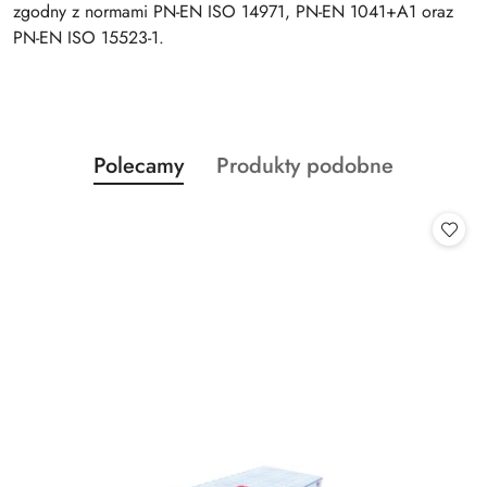
zgodny z normami PN-EN ISO 14971, PN-EN 1041+A1 oraz
PN-EN ISO 15523-1.
Produkty
Produkty
Polecamy
Produkty podobne
Pomiń karuzelę produktów
o
o
statusie:
statusie: