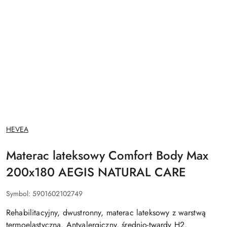
NAZWA
HEVEA
PRODUCENTA:
Materac lateksowy Comfort Body Max
200x180 AEGIS NATURAL CARE
Symbol:
5901602102749
Rehabilitacyjny, dwustronny, materac lateksowy z warstwą
termoelastyczną. Antyalergiczny, średnio-twardy H2,