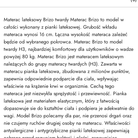
Materac lateksowy Brizo twardy Materac Brizo to model w
całości wykonany z pianki lateksowej. Grubość wkładu
materaca wynosi 16 cm. Łączna wysokość materaca zależeć
będzie od wybranego pokrowca. Materac Brizo to model
twardy H3, najbardziej komfortowy dla użytkowników o wadze
powyżej 80 kg. Materac Brizo jest materacem lateksowym
należących do grupy materacy twardych (H3). Zawarta w
materacu pianka lateksowa, zbudowana z milionów punktów,
zapewnia odpowiednie podparcie dla ciała, wpływając
właściwie na krążenie krwi w organizmie. Cechą tego
materaca jest niezwykła sprężystość i przewiewność. Pianka
lateksowa jest materiałem elastycznym, który z łatwością
dopasowuje sie do kształtów ciała i podpiera je adekwatnie do
wagi. Model Brizo polecamy dla par, nie przenosi drgań oraz
nie czujemy ruchów drugiej osoby na materacu. Właściwości
antyalergiczne i antygrzybiczne pianki lateksowej zapewniają
ochronę przed rozwojem bakterii i pleśni, zapewniając