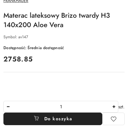
FRANKHAUER
PRODUCENTA:
Materac lateksowy Brizo twardy H3
140x200 Aloe Vera
Symbol:
av147
Dostępność:
Średnia dostępność
cena:
2758.85
Ilość
szt.
Do koszyka