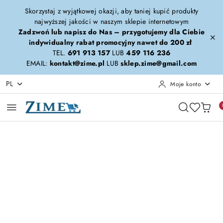
Przejdź do treści głównej
Przejdź do wyszukiwarki
Przejdź do moje konto
Przejdź do menu głównego
Przejdź do opisu produktu
Przejdź do stopki
Skorzystaj z wyjątkowej okazji, aby taniej kupić produkty
najwyższej jakości w naszym sklepie internetowym
Zadzwoń lub napisz do Nas – przygotujemy dla Ciebie
indywidualny rabat promocyjny nawet do 200 zł
TEL.
691 913 157
LUB
459 116 236
EMAIL:
kontakt@zime.pl
LUB
sklep.zime@gmail.com
PL
Moje konto