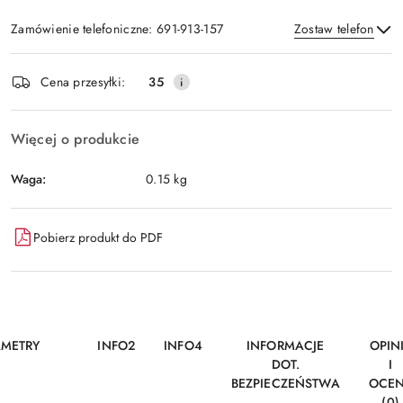
Zamówienie telefoniczne: 691-913-157
Zostaw telefon
Dostępność
Cena przesyłki:
35
i
Wyślij
dostawa
Więcej o produkcie
Waga:
0.15 kg
Pobierz produkt do PDF
AMETRY
INFO2
INFO4
INFORMACJE
OPIN
DOT.
I
BEZPIECZEŃSTWA
OCE
(0)