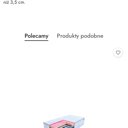
niż 3,5 cm.
Produkty
Produkty
Polecamy
Produkty podobne
Pomiń karuzelę produktów
o
o
statusie:
statusie: