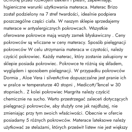
higieniczne warunki użytkowania materaca. Materac Brizo
został podzielony na 7 stref twardości, idealnie podpiera
poszczególne części ciała. W naszym sklepie sprzedajemy
materace w antyalergicznych pokrowcach. Wszystkie
oferowane pokrowce mają wszyty zamek błyskawiczny . Ceny
pokrowców są wliczane w ceny materacy. Sposób pielęgnacji
pokrowców W celu utrzymania materaca w czystości, należy
czyścić pokrowiec. Każdy materac, który zostanie zakupiony w
sklepie posiada pokrowiec. Pokrowce te różnią się składem,
wyglądem i sposobem pielęgnacji. W przypadku pokrowców
Dormia , Aloe Vera i silverActive dopuszczalne jest pranie ich
w pralce w temperaturze 40 stopni , Medicott/Tencel w 30
stopniach.. Z kolei pokrowiec Margrita należy czyścić
chemicznie na sucho. Warto przestrzegać zaleceń dotyczących
pielęgnacji pokrowców, aby służyły one jak najdłużej, nie
zmieniając przy tym swoich właściwości. Obecnie w ofercie
posiadamy 5 różnych pokrowców. Materace lateksowe należy
użytkować ze stelażami, których prześwit listew nie jest większy