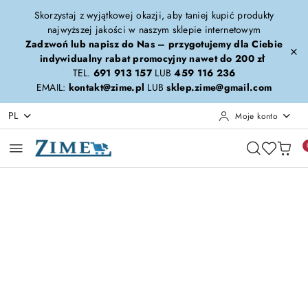
Przejdź do treści głównej
Przejdź do wyszukiwarki
Przejdź do moje konto
Przejdź do menu głównego
Przejdź do opisu produktu
Przejdź do stopki
Skorzystaj z wyjątkowej okazji, aby taniej kupić produkty
najwyższej jakości w naszym sklepie internetowym
Zadzwoń lub napisz do Nas – przygotujemy dla Ciebie
indywidualny rabat promocyjny nawet do 200 zł
TEL.
691 913 157
LUB
459 116 236
EMAIL:
kontakt@zime.pl
LUB
sklep.zime@gmail.com
PL
Moje konto