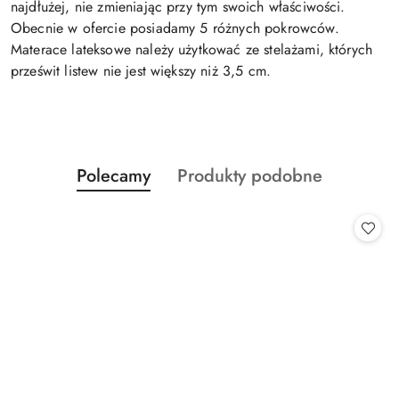
najdłużej, nie zmieniając przy tym swoich właściwości.
Obecnie w ofercie posiadamy 5 różnych pokrowców.
Materace lateksowe należy użytkować ze stelażami, których
prześwit listew nie jest większy niż 3,5 cm.
Produkty
Produkty
Polecamy
Produkty podobne
Pomiń karuzelę produktów
o
o
statusie:
statusie: