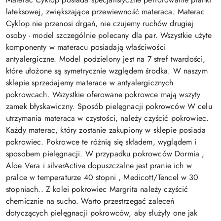
lateksowej, zwiększające przewiewność materaca. Materac
Cyklop nie przenosi drgań, nie czujemy ruchów drugiej
osoby - model szczególnie polecany dla par. Wszystkie użyte
komponenty w materacu posiadają właściwości
antyalergiczne. Model podzielony jest na 7 stref twardości,
które ułożone są symetrycznie względem środka. W naszym
sklepie sprzedajemy materace w antyalergicznych
pokrowcach. Wszystkie oferowane pokrowce mają wszyty
zamek błyskawiczny. Sposób pielęgnacji pokrowców W celu
utrzymania materaca w czystości, należy czyścić pokrowiec.
Każdy materac, który zostanie zakupiony w sklepie posiada
pokrowiec. Pokrowce te różnią się składem, wyglądem i
sposobem pielęgnacji. W przypadku pokrowców Dormia ,
Aloe Vera i silverActive dopuszczalne jest pranie ich w
pralce w temperaturze 40 stopni , Medicott/Tencel w 30
stopniach.. Z kolei pokrowiec Margrita należy czyścić
chemicznie na sucho. Warto przestrzegać zaleceń
dotyczących pielęgnacji pokrowców, aby służyły one jak