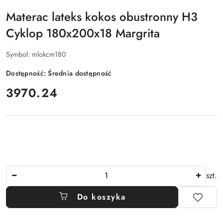
Materac lateks kokos obustronny H3
Cyklop 180x200x18 Margrita
Symbol:
mlokcm180
Dostępność:
Średnia dostępność
cena:
3970.24
Ilość
szt.
Do koszyka