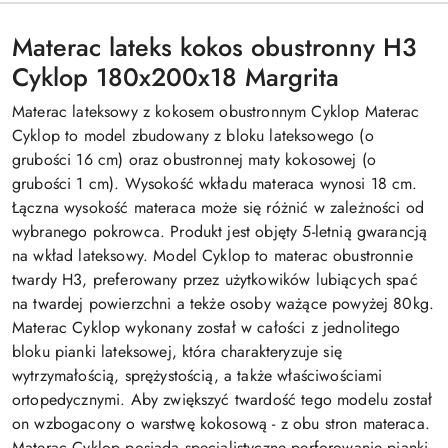
Materac lateks kokos obustronny H3
Cyklop 180x200x18 Margrita
Materac lateksowy z kokosem obustronnym Cyklop Materac
Cyklop to model zbudowany z bloku lateksowego (o
grubości 16 cm) oraz obustronnej maty kokosowej (o
grubości 1 cm). Wysokość wkładu materaca wynosi 18 cm.
Łączna wysokość materaca może się różnić w zależności od
wybranego pokrowca. Produkt jest objęty 5-letnią gwarancją
na wkład lateksowy. Model Cyklop to materac obustronnie
twardy H3, preferowany przez użytkowików lubiących spać
na twardej powierzchni a tekże osoby ważące powyżej 80kg.
Materac Cyklop wykonany został w całości z jednolitego
bloku pianki lateksowej, która charakteryzuje się
wytrzymałością, sprężystością, a także właściwościami
ortopedycznymi. Aby zwiększyć twardość tego modelu został
on wzbogacony o warstwę kokosową - z obu stron materaca.
Materac Cyklop posiada specjalistyczne perforowanie pianki