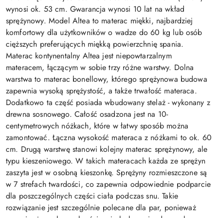
wynosi ok. 53 cm. Gwarancja wynosi 10 lat na wkład
sprężynowy. Model Altea to materac miękki, najbardziej
komfortowy dla użytkowników o wadze do 60 kg lub osób
cięższych preferujących miękką powierzchnię spania.
Materac kontynentalny Altea jest niepowtarzalnym
materacem, łączącym w sobie trzy różne warstwy. Dolna
warstwa to materac bonellowy, którego sprężynowa budowa
zapewnia wysoką sprężystość, a także trwałość materaca.
Dodatkowo ta część posiada wbudowany stelaż - wykonany z
drewna sosnowego. Całość osadzona jest na 10-
centymetrowych nóżkach, które w łatwy sposób można
zamontować. Łączna wysokość materaca z nóżkami to ok. 60
cm. Drugą warstwę stanowi kolejny materac sprężynowy, ale
typu kieszeniowego. W takich materacach każda ze sprężyn
zaszyta jest w osobną kieszonkę. Sprężyny rozmieszczone są
w 7 strefach twardości, co zapewnia odpowiednie podparcie
dla poszczególnych części ciała podczas snu. Takie
rozwiązanie jest szczególnie polecane dla par, ponieważ