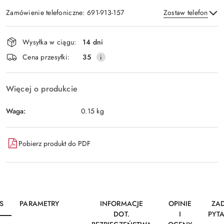
Zamówienie telefoniczne: 691-913-157
Zostaw telefon
Dostępność
Wysyłka w ciągu:
14 dni
i
Wyślij
Cena przesyłki:
35
dostawa
Więcej o produkcie
Waga:
0.15 kg
Pobierz produkt do PDF
S
PARAMETRY
INFORMACJE
OPINIE
ZA
DOT.
I
PYT