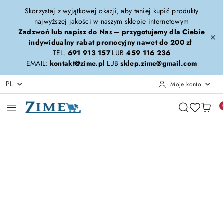
Przejdź do treści głównej
Przejdź do wyszukiwarki
Przejdź do moje konto
Przejdź do menu głównego
Przejdź do opisu produktu
Przejdź do stopki
Skorzystaj z wyjątkowej okazji, aby taniej kupić produkty
najwyższej jakości w naszym sklepie internetowym
Zadzwoń lub napisz do Nas – przygotujemy dla Ciebie
indywidualny rabat promocyjny nawet do 200 zł
TEL.
691 913 157
LUB
459 116 236
EMAIL:
kontakt@zime.pl
LUB
sklep.zime@gmail.com
PL
Moje konto