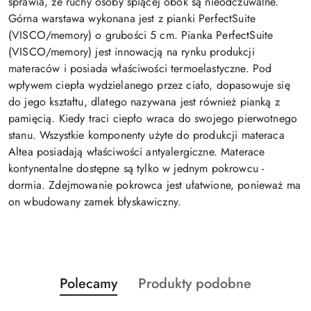
sprawia, że ruchy osoby śpiącej obok są nieodczuwalne.
Górna warstawa wykonana jest z pianki PerfectSuite
(VISCO/memory) o grubości 5 cm. Pianka PerfectSuite
(VISCO/memory) jest innowacją na rynku produkcji
materaców i posiada właściwości termoelastyczne. Pod
wpływem ciepła wydzielanego przez ciało, dopasowuje się
do jego kształtu, dlatego nazywana jest również pianką z
pamięcią. Kiedy traci ciepło wraca do swojego pierwotnego
stanu. Wszystkie komponenty użyte do produkcji materaca
Altea posiadają właściwości antyalergiczne. Materace
kontynentalne dostępne są tylko w jednym pokrowcu -
dormia. Zdejmowanie pokrowca jest ułatwione, ponieważ ma
on wbudowany zamek błyskawiczny.
Produkty
Produkty
Polecamy
Produkty podobne
Pomiń karuzelę produktów
o
o