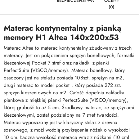
BEZPIECZEŃSTWA
OCENY
(0)
Materac kontynentalny z pianką
memory H1 Altea 140x200x53
Materac Altea to materac kontynentalny zbudowany z trzech
materacy. Jest on połączeniem sprężyn bonellowych, formatki
kieszeniowej Pocket 7 stref oraz nakładki z pianki
PerfectSuite (VISCO/memory). Materac bonellowy, który
osadzony jest na stelażu posiada 108szt. sprężyn na m2,
drugi materac to model pocket , który posiada 272 szt.
sprężyn kieszeniowych na m2. Całość dopełnia nakładka
piankowa z miękkiej pianki PerfectSuite (VISCO/memory),
której grubość to aż 5 cm. Środkowy materac, ze sprężynami
kieszeniowymi, został podzielony na 7 stref twardości.
Materac wyposażony jest w klasyczny stelaż z drewna
sosnowego, z możliwością przykręcenia nóżek o wysokości
10 cm. Łączna wysokość materaca wraz z nóżkami (10 cm)