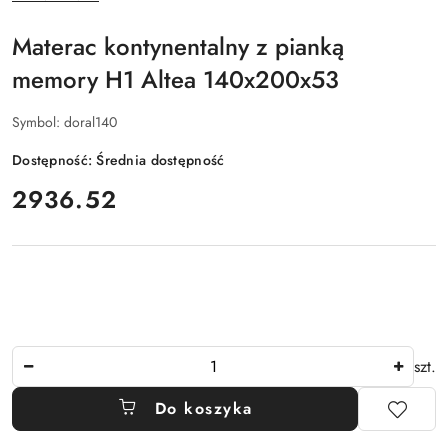
PRODUCENTA:
Materac kontynentalny z pianką
memory H1 Altea 140x200x53
Symbol:
doral140
Dostępność:
Średnia dostępność
cena:
2936.52
Ilość
szt.
Do koszyka