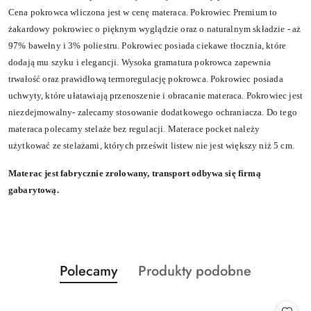
Cena pokrowca wliczona jest w cenę materaca. Pokrowiec Premium to
żakardowy pokrowiec o pięknym wyglądzie oraz o naturalnym składzie - aż
97% bawełny i 3% poliestru. Pokrowiec posiada ciekawe tłocznia, które
dodają mu szyku i elegancji. Wysoka gramatura pokrowca zapewnia
trwałość oraz prawidłową termoregulację pokrowca. Pokrowiec posiada
uchwyty, które ułatawiają przenoszenie i obracanie materaca. Pokrowiec jest
niezdejmowalny- zalecamy stosowanie dodatkowego ochraniacza. Do tego
materaca polecamy stelaże bez regulacji. Materace pocket należy
użytkować ze stelażami, których prześwit listew nie jest większy niż 5 cm.
Materac jest fabrycznie zrolowany, transport odbywa się firmą
gabarytową.
Produkty
Produkty
Polecamy
Produkty podobne
Pomiń karuzelę produktów
o
o
statusie:
statusie: