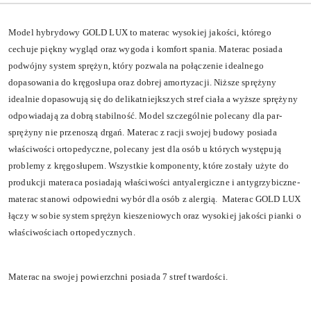
Model hybrydowy GOLD LUX to materac wysokiej jakości, którego
cechuje piękny wygląd oraz wygoda i komfort spania. Materac posiada
podwójny system sprężyn, który pozwala na połączenie idealnego
dopasowania do kręgosłupa oraz dobrej amortyzacji. Niższe sprężyny
idealnie dopasowują się do delikatniejkszych stref ciała a wyższe sprężyny
odpowiadają za dobrą stabilność. Model szczególnie polecany dla par-
sprężyny nie przenoszą drgań. Materac z racji swojej budowy posiada
właściwości ortopedyczne, polecany jest dla osób u których występują
problemy z kręgosłupem. Wszystkie komponenty, które zostały użyte do
produkcji materaca posiadają właściwości antyalergiczne i antygrzybiczne-
materac stanowi odpowiedni wybór dla osób z alergią. Materac GOLD LUX
łączy w sobie system sprężyn kieszeniowych oraz wysokiej jakości pianki o
właściwościach ortopedycznych.
Materac na swojej powierzchni posiada 7 stref twardości.