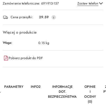
Zamówienie telefoniczne: 691-913-157
Zostaw telefon
Dostępność
Cena przesyłki:
29.59
i
Wyślij
dostawa
Więcej o produkcie
Waga:
0.15 kg
Pobierz produkt do PDF
PARAMETRY
INFO2
INFORMACJE
OPINIE
DOT.
I
P
BEZPIECZEŃSTWA
OCENY
(0)