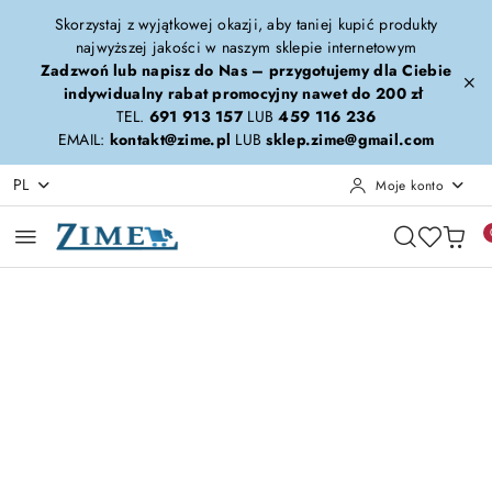
Przejdź do treści głównej
Przejdź do wyszukiwarki
Przejdź do moje konto
Przejdź do menu głównego
Przejdź do opisu produktu
Przejdź do stopki
Skorzystaj z wyjątkowej okazji, aby taniej kupić produkty
najwyższej jakości w naszym sklepie internetowym
Zadzwoń lub napisz do Nas – przygotujemy dla Ciebie
indywidualny rabat promocyjny nawet do 200 zł
TEL.
691 913 157
LUB
459 116 236
EMAIL:
kontakt@zime.pl
LUB
sklep.zime@gmail.com
PL
Moje konto