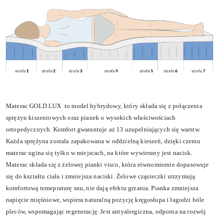
Materac GOLD LUX to model hybrydowy, który składa się z połączenia
sprężyn kiszeniowych oraz pianek o wysokich właściwościach
ortopedycznych. Komfort gwarantuje aż 13 uzupełniających się warstw.
Każda sprężyna została zapakowana w oddzielną kieszeń, dzięki czemu
materac ugina się tylko w miejscach, na które wywierany jest nacisk.
Materac składa się z żelowej pianki visco, która równomiernie dopasowuje
się do kształtu ciała i zmniejsza naciski. Żelowe cząsteczki utrzymują
komfortową temepraturę snu, nie dają efektu grzania. Pianka zmniejsza
napięcie mięśniowe, wspiera naturalną pozycję kręgosłupa i łagodzi bóle
pleców, wspomagając regenerację. Jest antyalergiczna, odporna na rozwój