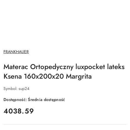
NAZWA
FRANKHAUER
PRODUCENTA:
Materac Ortopedyczny luxpocket lateks
Ksena 160x200x20 Margrita
Symbol:
sup24
Dostępność:
Średnia dostępność
cena:
4038.59