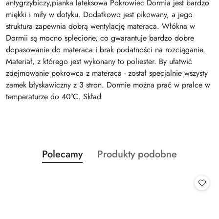
antygrzybiczy,pianka lateksowa Pokrowiec Dormia jest bardzo
miękki i miły w dotyku. Dodatkowo jest pikowany, a jego
struktura zapewnia dobrą wentylację materaca. Włókna w
Dormii są mocno splecione, co gwarantuje bardzo dobre
dopasowanie do materaca i brak podatności na rozciąganie.
Materiał, z którego jest wykonany to poliester. By ułatwić
zdejmowanie pokrowca z materaca - został specjalnie wszysty
zamek błyskawiczny z 3 stron. Dormie można prać w pralce w
temperaturze do 40°C. Skład
Produkty
Produkty
Polecamy
Produkty podobne
Pomiń karuzelę produktów
o
o
statusie:
statusie: