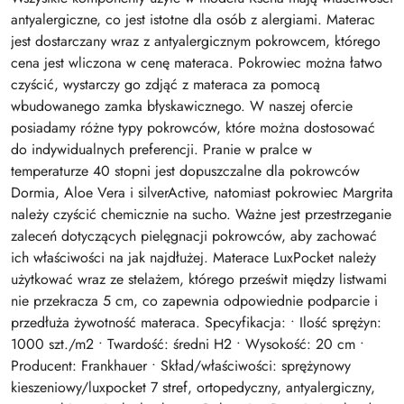
antyalergiczne, co jest istotne dla osób z alergiami. Materac
jest dostarczany wraz z antyalergicznym pokrowcem, którego
cena jest wliczona w cenę materaca. Pokrowiec można łatwo
czyścić, wystarczy go zdjąć z materaca za pomocą
wbudowanego zamka błyskawicznego. W naszej ofercie
posiadamy różne typy pokrowców, które można dostosować
do indywidualnych preferencji. Pranie w pralce w
temperaturze 40 stopni jest dopuszczalne dla pokrowców
Dormia, Aloe Vera i silverActive, natomiast pokrowiec Margrita
należy czyścić chemicznie na sucho. Ważne jest przestrzeganie
zaleceń dotyczących pielęgnacji pokrowców, aby zachować
ich właściwości na jak najdłużej. Materace LuxPocket należy
użytkować wraz ze stelażem, którego prześwit między listwami
nie przekracza 5 cm, co zapewnia odpowiednie podparcie i
przedłuża żywotność materaca. Specyfikacja: • Ilość sprężyn:
1000 szt./m2 • Twardość: średni H2 • Wysokość: 20 cm •
Producent: Frankhauer • Skład/właściwości: sprężynowy
kieszeniowy/luxpocket 7 stref, ortopedyczny, antyalergiczny,