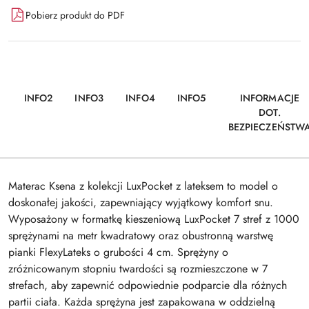
Pobierz produkt do PDF
INFO2
INFO3
INFO4
INFO5
INFORMACJE
DOT.
BEZPIECZEŃSTW
Materac Ksena z kolekcji LuxPocket z lateksem to model o
doskonałej jakości, zapewniający wyjątkowy komfort snu.
Wyposażony w formatkę kieszeniową LuxPocket 7 stref z 1000
sprężynami na metr kwadratowy oraz obustronną warstwę
pianki FlexyLateks o grubości 4 cm. Sprężyny o
zróżnicowanym stopniu twardości są rozmieszczone w 7
strefach, aby zapewnić odpowiednie podparcie dla różnych
partii ciała. Każda sprężyna jest zapakowana w oddzielną