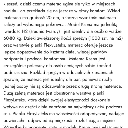
kieszeń, dzięki czemu materac ugina się tylko w miejscach
nacisku, co przekłada się na jeszcze większy komfort. Wkład
materaca ma grubość 20 cm, a łączna wysokość materaca
zależy od wybranego pokrowca. Model Ksena ma jednolitą
twardość H2 (średnio twardy) i jest idealny dla osób o wadze
60-80 kg. Dzięki zwiększonej ilości sprężyn (1000 szt. na m2)
oraz warstwie pianki FlexyLateks, materac oferuje jeszcze
lepsze dopasowanie do kształtu ciała, więcej punktów
podparcia i podnosi komfort snu. Materac Ksena jest
szczególnie polecany dla osób ceniących sobie komfort
podczas snu. Rozkład sprężyn w oddzielnych kieszeniach
sprawia, że materac jest idealny dla par, ponieważ ruchy
jednej osoby nie są odczuwalne przez drugą stronę materaca.
Dużą zaletą materaca jest obustronna warstwa pianki
FlexyLateks, która dzięki swojej elastyczności doskonale
wpływa na części ciała narażone na największy ucisk podczas
snu. Pianka FlexyLateks ma właściwości ortopedyczne, nadając
powierzchni odpowiednią miękkość i rozluźniając mięśnie.
Wszystkie komponenty użyte w modelu Ksena mają właściwości