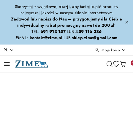
Przejdź do treści głównej
Przejdź do wyszukiwarki
Przejdź do moje konto
Przejdź do menu głównego
Przejdź do opisu produktu
Przejdź do stopki
Skorzystaj z wyjątkowej okazji, aby taniej kupić produkty
najwyższej jakości w naszym sklepie internetowym
Zadzwoń lub napisz do Nas – przygotujemy dla Ciebie
indywidualny rabat promocyjny nawet do 200 zł
TEL.
691 913 157
LUB
459 116 236
EMAIL:
kontakt@zime.pl
LUB
sklep.zime@gmail.com
PL
Moje konto