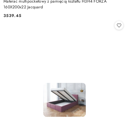
Materac multipocketowy z pamięcią kształtu H3H4 FORZA
160X200x22 Jacquard
3539.45
Cena: