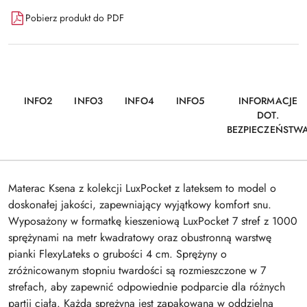
Pobierz produkt do PDF
INFO2
INFO3
INFO4
INFO5
INFORMACJE
DOT.
BEZPIECZEŃSTW
Materac Ksena z kolekcji LuxPocket z lateksem to model o
doskonałej jakości, zapewniający wyjątkowy komfort snu.
Wyposażony w formatkę kieszeniową LuxPocket 7 stref z 1000
sprężynami na metr kwadratowy oraz obustronną warstwę
pianki FlexyLateks o grubości 4 cm. Sprężyny o
zróżnicowanym stopniu twardości są rozmieszczone w 7
strefach, aby zapewnić odpowiednie podparcie dla różnych
partii ciała. Każda sprężyna jest zapakowana w oddzielną