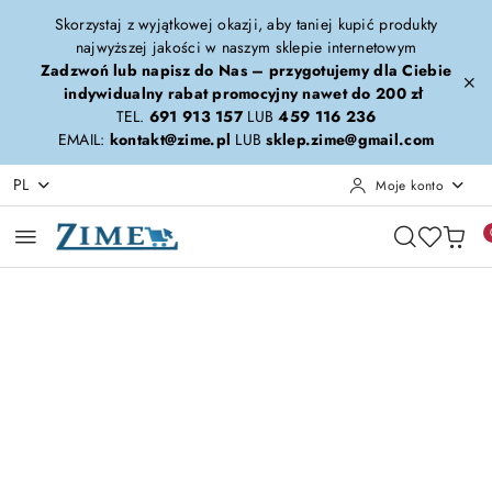
Przejdź do treści głównej
Przejdź do wyszukiwarki
Przejdź do moje konto
Przejdź do menu głównego
Przejdź do opisu produktu
Przejdź do stopki
Skorzystaj z wyjątkowej okazji, aby taniej kupić produkty
najwyższej jakości w naszym sklepie internetowym
Zadzwoń lub napisz do Nas – przygotujemy dla Ciebie
indywidualny rabat promocyjny nawet do 200 zł
TEL.
691 913 157
LUB
459 116 236
EMAIL:
kontakt@zime.pl
LUB
sklep.zime@gmail.com
PL
Moje konto