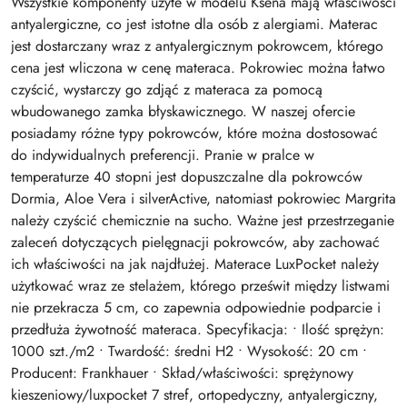
Wszystkie komponenty użyte w modelu Ksena mają właściwości
antyalergiczne, co jest istotne dla osób z alergiami. Materac
jest dostarczany wraz z antyalergicznym pokrowcem, którego
cena jest wliczona w cenę materaca. Pokrowiec można łatwo
czyścić, wystarczy go zdjąć z materaca za pomocą
wbudowanego zamka błyskawicznego. W naszej ofercie
posiadamy różne typy pokrowców, które można dostosować
do indywidualnych preferencji. Pranie w pralce w
temperaturze 40 stopni jest dopuszczalne dla pokrowców
Dormia, Aloe Vera i silverActive, natomiast pokrowiec Margrita
należy czyścić chemicznie na sucho. Ważne jest przestrzeganie
zaleceń dotyczących pielęgnacji pokrowców, aby zachować
ich właściwości na jak najdłużej. Materace LuxPocket należy
użytkować wraz ze stelażem, którego prześwit między listwami
nie przekracza 5 cm, co zapewnia odpowiednie podparcie i
przedłuża żywotność materaca. Specyfikacja: • Ilość sprężyn:
1000 szt./m2 • Twardość: średni H2 • Wysokość: 20 cm •
Producent: Frankhauer • Skład/właściwości: sprężynowy
kieszeniowy/luxpocket 7 stref, ortopedyczny, antyalergiczny,