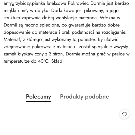
antygrzybiczy,pianka lateksowa Pokrowiec Dormia jest bardzo
miękki i miły w dotyku. Dodatkowo jest pikowany, a jego
struktura zapewnia dobrą wentylację materaca. Włókna w
Dormii są mocno splecione, co gwarantuje bardzo dobre
dopasowanie do materaca i brak podatności na rozciąganie.
Materiał, z którego jest wykonany to poliester. By ułatwić
zdejmowanie pokrowca z materaca - został specjalnie wszysty
zamek błyskawiczny z 3 stron. Dormie można prać w pralce w
temperaturze do 40°C. Skład
Produkty
Produkty
Polecamy
Produkty podobne
Pomiń karuzelę produktów
o
o
statusie:
statusie: