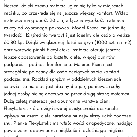
kieszeń, dzięki czemu materac ugina się tylko w miejscach
nacisku, co przekłada się na jeszcze większy komfort. Wkład
materaca ma grubość 20 cm, a łączna wysokość materaca
zależy od wybranego pokrowca. Model Ksena ma jednolitą
twardość H2 (średnio twardy) i jest idealny dla osób o wadze
60-80 kg. Dzięki zwiększonej ilości sprężyn (1000 szt. na m2)
oraz warstwie pianki FlexyLateks, materac oferuje jeszcze
lepsze dopasowanie do kształtu ciała, więcej punktów
podparcia i podnosi komfort snu. Materac Ksena jest
szczególnie polecany dla osób ceniących sobie komfort
podczas snu. Rozkład sprężyn w oddzielnych kieszeniach
sprawia, że materac jest idealny dla par, ponieważ ruchy
jednej osoby nie są odczuwalne przez drugą stronę materaca.
Dużą zaletą materaca jest obustronna warstwa pianki
FlexyLateks, która dzięki swojej elastyczności doskonale
wpływa na części ciała narażone na największy ucisk podczas
snu. Pianka FlexyLateks ma właściwości ortopedyczne, nadając
powierzchni odpowiednią miękkość i rozluźniając mięśnie.