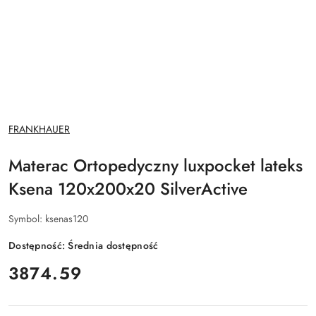
NAZWA
FRANKHAUER
PRODUCENTA:
Materac Ortopedyczny luxpocket lateks
Ksena 120x200x20 SilverActive
Symbol:
ksenas120
Dostępność:
Średnia dostępność
cena:
3874.59