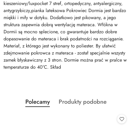
kieszeniowy/luxpocket 7 stref, ortopedyczny, antyalergiczny,
antygrzybiczy,pianka lateksowa Pokrowiec Dormia jest bardzo
miękki i miły w dotyku. Dodatkowo jest pikowany, a jego
struktura zapewnia dobrą wentylację materaca. Włókna w
Dormii są mocno splecione, co gwarantuje bardzo dobre
dopasowanie do materaca i brak podatności na rozciąganie.
Materiał, z którego jest wykonany to poliester. By ułatwić
zdejmowanie pokrowca z materaca - został specjalnie wszysty
zamek błyskawiczny z 3 stron. Dormie można prać w pralce w
temperaturze do 40°C. Skład
Produkty
Produkty
Polecamy
Produkty podobne
Pomiń karuzelę produktów
o
o
statusie:
statusie: