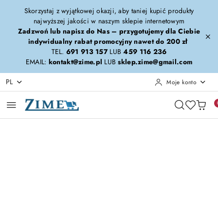
Przejdź do treści głównej
Przejdź do wyszukiwarki
Przejdź do moje konto
Przejdź do menu głównego
Przejdź do opisu produktu
Przejdź do stopki
Skorzystaj z wyjątkowej okazji, aby taniej kupić produkty
najwyższej jakości w naszym sklepie internetowym
Zadzwoń lub napisz do Nas – przygotujemy dla Ciebie
indywidualny rabat promocyjny nawet do 200 zł
TEL.
691 913 157
LUB
459 116 236
EMAIL:
kontakt@zime.pl
LUB
sklep.zime@gmail.com
PL
Moje konto