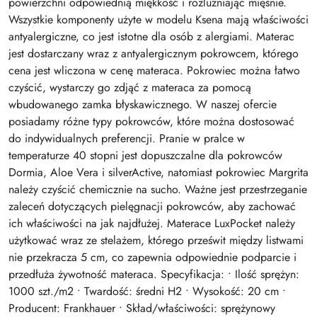
powierzchni odpowiednią miękkość i rozluźniając mięśnie.
Wszystkie komponenty użyte w modelu Ksena mają właściwości
antyalergiczne, co jest istotne dla osób z alergiami. Materac
jest dostarczany wraz z antyalergicznym pokrowcem, którego
cena jest wliczona w cenę materaca. Pokrowiec można łatwo
czyścić, wystarczy go zdjąć z materaca za pomocą
wbudowanego zamka błyskawicznego. W naszej ofercie
posiadamy różne typy pokrowców, które można dostosować
do indywidualnych preferencji. Pranie w pralce w
temperaturze 40 stopni jest dopuszczalne dla pokrowców
Dormia, Aloe Vera i silverActive, natomiast pokrowiec Margrita
należy czyścić chemicznie na sucho. Ważne jest przestrzeganie
zaleceń dotyczących pielęgnacji pokrowców, aby zachować
ich właściwości na jak najdłużej. Materace LuxPocket należy
użytkować wraz ze stelażem, którego prześwit między listwami
nie przekracza 5 cm, co zapewnia odpowiednie podparcie i
przedłuża żywotność materaca. Specyfikacja: • Ilość sprężyn:
1000 szt./m2 • Twardość: średni H2 • Wysokość: 20 cm •
Producent: Frankhauer • Skład/właściwości: sprężynowy