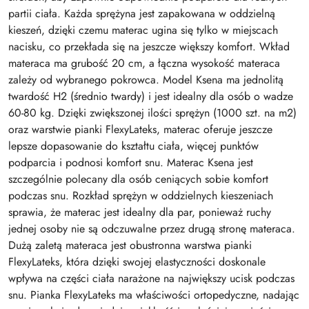
partii ciała. Każda sprężyna jest zapakowana w oddzielną
kieszeń, dzięki czemu materac ugina się tylko w miejscach
nacisku, co przekłada się na jeszcze większy komfort. Wkład
materaca ma grubość 20 cm, a łączna wysokość materaca
zależy od wybranego pokrowca. Model Ksena ma jednolitą
twardość H2 (średnio twardy) i jest idealny dla osób o wadze
60-80 kg. Dzięki zwiększonej ilości sprężyn (1000 szt. na m2)
oraz warstwie pianki FlexyLateks, materac oferuje jeszcze
lepsze dopasowanie do kształtu ciała, więcej punktów
podparcia i podnosi komfort snu. Materac Ksena jest
szczególnie polecany dla osób ceniących sobie komfort
podczas snu. Rozkład sprężyn w oddzielnych kieszeniach
sprawia, że materac jest idealny dla par, ponieważ ruchy
jednej osoby nie są odczuwalne przez drugą stronę materaca.
Dużą zaletą materaca jest obustronna warstwa pianki
FlexyLateks, która dzięki swojej elastyczności doskonale
wpływa na części ciała narażone na największy ucisk podczas
snu. Pianka FlexyLateks ma właściwości ortopedyczne, nadając