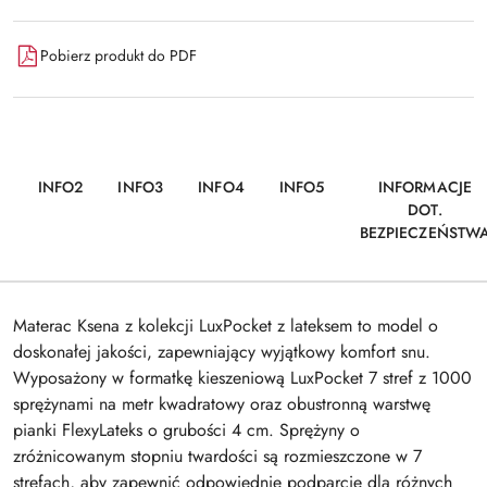
Pobierz produkt do PDF
INFO2
INFO3
INFO4
INFO5
INFORMACJE
DOT.
BEZPIECZEŃSTW
Materac Ksena z kolekcji LuxPocket z lateksem to model o
doskonałej jakości, zapewniający wyjątkowy komfort snu.
Wyposażony w formatkę kieszeniową LuxPocket 7 stref z 1000
sprężynami na metr kwadratowy oraz obustronną warstwę
pianki FlexyLateks o grubości 4 cm. Sprężyny o
zróżnicowanym stopniu twardości są rozmieszczone w 7
strefach, aby zapewnić odpowiednie podparcie dla różnych