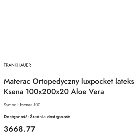
NAZWA
FRANKHAUER
PRODUCENTA:
Materac Ortopedyczny luxpocket lateks
Ksena 100x200x20 Aloe Vera
Symbol:
ksenaal100
Dostępność:
Średnia dostępność
cena:
3668.77