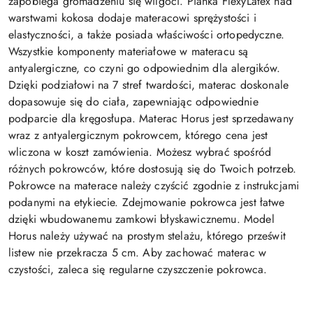
zapobiega gromadzeniu się wilgoci. Pianka FlexyLatex nad
warstwami kokosa dodaje materacowi sprężystości i
elastyczności, a także posiada właściwości ortopedyczne.
Wszystkie komponenty materiałowe w materacu są
antyalergiczne, co czyni go odpowiednim dla alergików.
Dzięki podziałowi na 7 stref twardości, materac doskonale
dopasowuje się do ciała, zapewniając odpowiednie
podparcie dla kręgosłupa. Materac Horus jest sprzedawany
wraz z antyalergicznym pokrowcem, którego cena jest
wliczona w koszt zamówienia. Możesz wybrać spośród
różnych pokrowców, które dostosują się do Twoich potrzeb.
Pokrowce na materace należy czyścić zgodnie z instrukcjami
podanymi na etykiecie. Zdejmowanie pokrowca jest łatwe
dzięki wbudowanemu zamkowi błyskawicznemu. Model
Horus należy używać na prostym stelażu, którego prześwit
listew nie przekracza 5 cm. Aby zachować materac w
czystości, zaleca się regularne czyszczenie pokrowca.