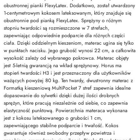
obustronnej pianki FlexyLatex. Dodatkowo, został utwardzony
1-centymetrowym kokosem lateksowanym, który znajduje się
obustronnie pod pianką FlexyLatex. Sprężyny o różnym
stopniu twardości są rozmieszczone w 7 strefach,
zapewniając odpowiednie podparcie dla różnych części
ciała. Dzięki oddzielnym kieszeniom, materac ugina się tylko
w punktach nacisku. Jego grubość wynosi 22 cm, a całkowita
wysokość zależy od wybranego pokrowca. Materac objęty
jest 5-letnią gwarancją na wkład sprężynowy. Horus ma
stopień twardości H3 i jest przeznaczony dla użytkowników
ważących powyżej 80 kg. Ten twardy, dwustronny materac z
Formatką kieszeniową MultiPocket 7 stref zapewnia idealne
dopasowanie do sylwetki dzięki dużej ilości drobnych
sprężyn, które pracują niezależnie od siebie, co zapewnia
elastyczność punktową. Powierzchnia materaca wykonana
jest z kokosu lateksowanego o grubości 1 cm,
zapewniającego stabilne podparcie i trwałość. Kokos
gwarantuje również swobodny przepływ powietrza i