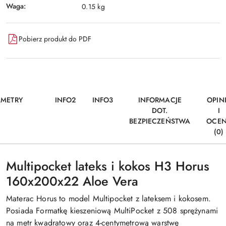
Waga:
0.15 kg
Pobierz produkt do PDF
AMETRY
INFO2
INFO3
INFORMACJE
OPIN
DOT.
I
BEZPIECZEŃSTWA
OCE
(0)
Multipocket lateks i kokos H3 Horus
160x200x22 Aloe Vera
Materac Horus to model Multipocket z lateksem i kokosem.
Posiada Formatkę kieszeniową MultiPocket z 508 sprężynami
na metr kwadratowy oraz 4-centymetrową warstwę