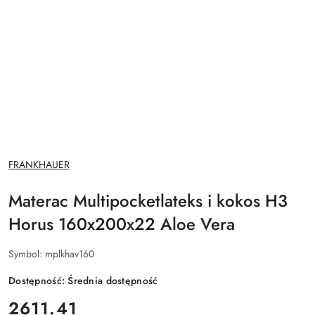
NAZWA
FRANKHAUER
PRODUCENTA:
Materac Multipocketlateks i kokos H3
Horus 160x200x22 Aloe Vera
Symbol:
mplkhav160
Dostępność:
Średnia dostępność
cena:
2611.41