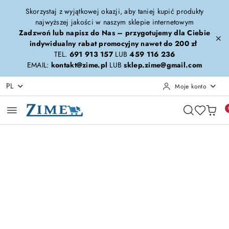
Przejdź do treści głównej
Przejdź do wyszukiwarki
Przejdź do moje konto
Przejdź do menu głównego
Przejdź do opisu produktu
Przejdź do stopki
Skorzystaj z wyjątkowej okazji, aby taniej kupić produkty
najwyższej jakości w naszym sklepie internetowym
Zadzwoń lub napisz do Nas – przygotujemy dla Ciebie
indywidualny rabat promocyjny nawet do 200 zł
TEL.
691 913 157
LUB
459 116 236
EMAIL:
kontakt@zime.pl
LUB
sklep.zime@gmail.com
PL
Moje konto