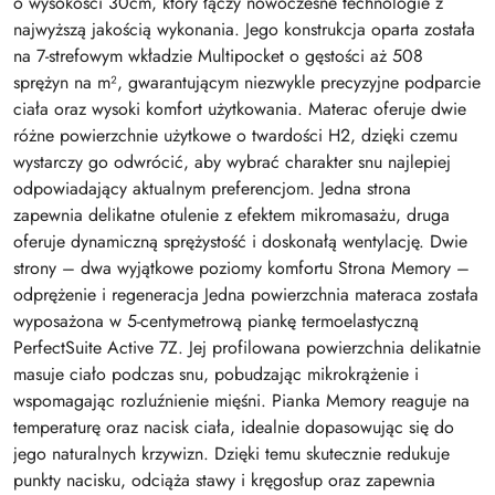
o wysokości 30cm, który łączy nowoczesne technologie z
najwyższą jakością wykonania. Jego konstrukcja oparta została
na 7-strefowym wkładzie Multipocket o gęstości aż 508
sprężyn na m², gwarantującym niezwykle precyzyjne podparcie
ciała oraz wysoki komfort użytkowania. Materac oferuje dwie
różne powierzchnie użytkowe o twardości H2, dzięki czemu
wystarczy go odwrócić, aby wybrać charakter snu najlepiej
odpowiadający aktualnym preferencjom. Jedna strona
zapewnia delikatne otulenie z efektem mikromasażu, druga
oferuje dynamiczną sprężystość i doskonałą wentylację. Dwie
strony – dwa wyjątkowe poziomy komfortu Strona Memory –
odprężenie i regeneracja Jedna powierzchnia materaca została
wyposażona w 5-centymetrową piankę termoelastyczną
PerfectSuite Active 7Z. Jej profilowana powierzchnia delikatnie
masuje ciało podczas snu, pobudzając mikrokrążenie i
wspomagając rozluźnienie mięśni. Pianka Memory reaguje na
temperaturę oraz nacisk ciała, idealnie dopasowując się do
jego naturalnych krzywizn. Dzięki temu skutecznie redukuje
punkty nacisku, odciąża stawy i kręgosłup oraz zapewnia