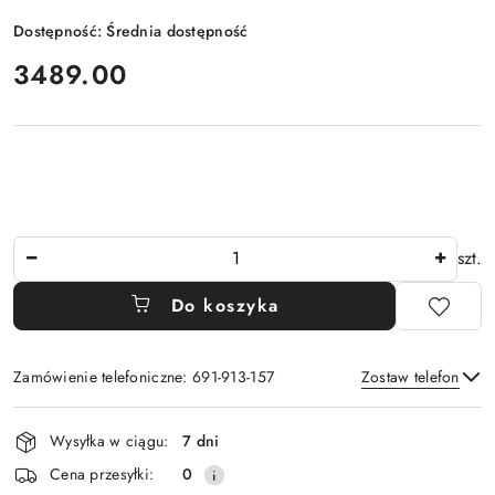
Dostępność:
Średnia dostępność
cena:
3489.00
Ilość
szt.
Do koszyka
Zamówienie telefoniczne: 691-913-157
Zostaw telefon
Dostępność
Wysyłka w ciągu:
7 dni
i
Wyślij
Cena przesyłki:
0
dostawa