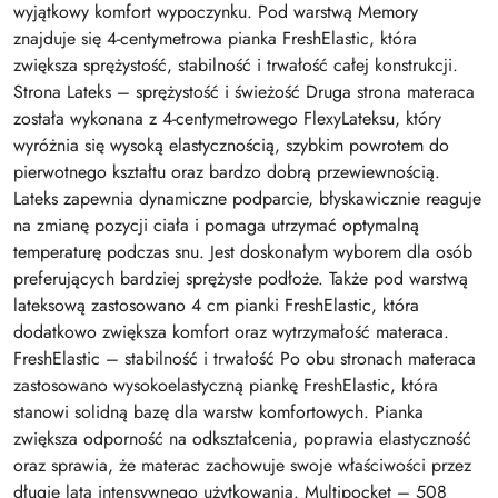
wyjątkowy komfort wypoczynku. Pod warstwą Memory
znajduje się 4-centymetrowa pianka FreshElastic, która
zwiększa sprężystość, stabilność i trwałość całej konstrukcji.
Strona Lateks – sprężystość i świeżość Druga strona materaca
została wykonana z 4-centymetrowego FlexyLateksu, który
wyróżnia się wysoką elastycznością, szybkim powrotem do
pierwotnego kształtu oraz bardzo dobrą przewiewnością.
Lateks zapewnia dynamiczne podparcie, błyskawicznie reaguje
na zmianę pozycji ciała i pomaga utrzymać optymalną
temperaturę podczas snu. Jest doskonałym wyborem dla osób
preferujących bardziej sprężyste podłoże. Także pod warstwą
lateksową zastosowano 4 cm pianki FreshElastic, która
dodatkowo zwiększa komfort oraz wytrzymałość materaca.
FreshElastic – stabilność i trwałość Po obu stronach materaca
zastosowano wysokoelastyczną piankę FreshElastic, która
stanowi solidną bazę dla warstw komfortowych. Pianka
zwiększa odporność na odkształcenia, poprawia elastyczność
oraz sprawia, że materac zachowuje swoje właściwości przez
długie lata intensywnego użytkowania. Multipocket – 508