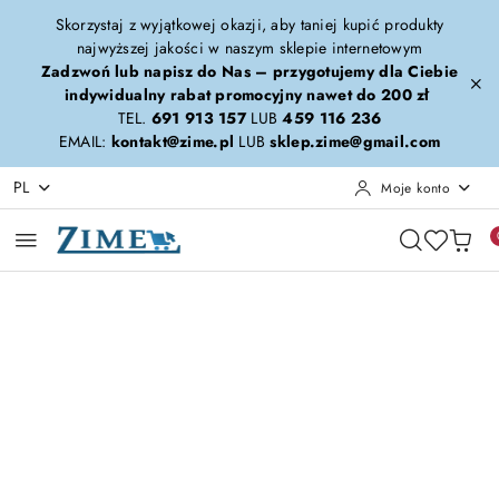
Przejdź do treści głównej
Przejdź do wyszukiwarki
Przejdź do moje konto
Przejdź do menu głównego
Przejdź do opisu produktu
Przejdź do stopki
Skorzystaj z wyjątkowej okazji, aby taniej kupić produkty
najwyższej jakości w naszym sklepie internetowym
Zadzwoń lub napisz do Nas – przygotujemy dla Ciebie
indywidualny rabat promocyjny nawet do 200 zł
TEL.
691 913 157
LUB
459 116 236
EMAIL:
kontakt@zime.pl
LUB
sklep.zime@gmail.com
PL
Moje konto