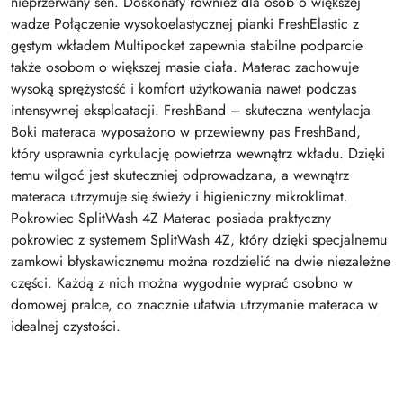
nieprzerwany sen. Doskonały również dla osób o większej
wadze Połączenie wysokoelastycznej pianki FreshElastic z
gęstym wkładem Multipocket zapewnia stabilne podparcie
także osobom o większej masie ciała. Materac zachowuje
wysoką sprężystość i komfort użytkowania nawet podczas
intensywnej eksploatacji. FreshBand – skuteczna wentylacja
Boki materaca wyposażono w przewiewny pas FreshBand,
który usprawnia cyrkulację powietrza wewnątrz wkładu. Dzięki
temu wilgoć jest skuteczniej odprowadzana, a wewnątrz
materaca utrzymuje się świeży i higieniczny mikroklimat.
Pokrowiec SplitWash 4Z Materac posiada praktyczny
pokrowiec z systemem SplitWash 4Z, który dzięki specjalnemu
zamkowi błyskawicznemu można rozdzielić na dwie niezależne
części. Każdą z nich można wygodnie wyprać osobno w
domowej pralce, co znacznie ułatwia utrzymanie materaca w
idealnej czystości.