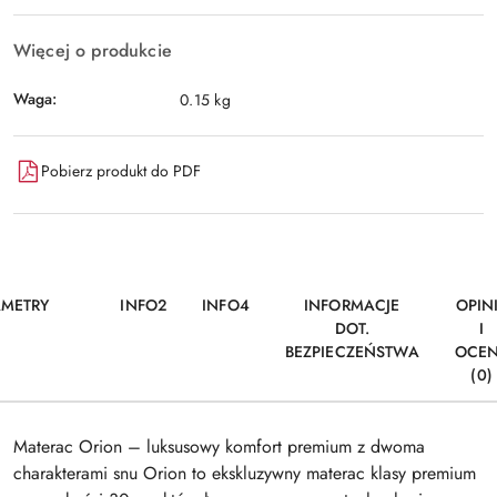
Więcej o produkcie
Waga:
0.15 kg
Pobierz produkt do PDF
AMETRY
INFO2
INFO4
INFORMACJE
OPIN
DOT.
I
BEZPIECZEŃSTWA
OCE
(0)
Materac Orion – luksusowy komfort premium z dwoma
charakterami snu Orion to ekskluzywny materac klasy premium