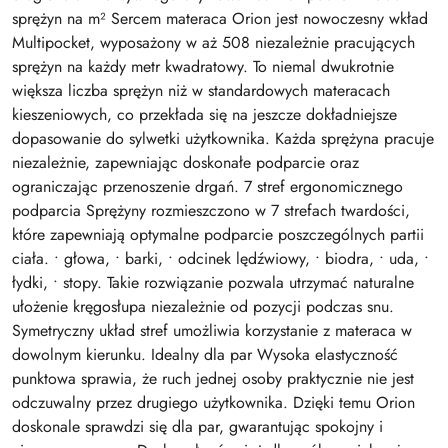
sprężyn na m² Sercem materaca Orion jest nowoczesny wkład
Multipocket, wyposażony w aż 508 niezależnie pracujących
sprężyn na każdy metr kwadratowy. To niemal dwukrotnie
większa liczba sprężyn niż w standardowych materacach
kieszeniowych, co przekłada się na jeszcze dokładniejsze
dopasowanie do sylwetki użytkownika. Każda sprężyna pracuje
niezależnie, zapewniając doskonałe podparcie oraz
ograniczając przenoszenie drgań. 7 stref ergonomicznego
podparcia Sprężyny rozmieszczono w 7 strefach twardości,
które zapewniają optymalne podparcie poszczególnych partii
ciała. • głowa, • barki, • odcinek lędźwiowy, • biodra, • uda, •
łydki, • stopy. Takie rozwiązanie pozwala utrzymać naturalne
ułożenie kręgosłupa niezależnie od pozycji podczas snu.
Symetryczny układ stref umożliwia korzystanie z materaca w
dowolnym kierunku. Idealny dla par Wysoka elastyczność
punktowa sprawia, że ruch jednej osoby praktycznie nie jest
odczuwalny przez drugiego użytkownika. Dzięki temu Orion
doskonale sprawdzi się dla par, gwarantując spokojny i