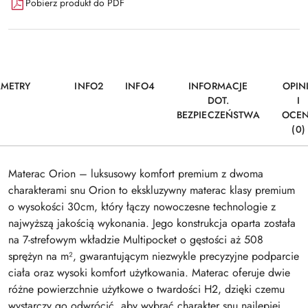
Pobierz produkt do PDF
AMETRY
INFO2
INFO4
INFORMACJE
OPIN
DOT.
I
BEZPIECZEŃSTWA
OCE
(0)
Materac Orion – luksusowy komfort premium z dwoma
charakterami snu Orion to ekskluzywny materac klasy premium
o wysokości 30cm, który łączy nowoczesne technologie z
najwyższą jakością wykonania. Jego konstrukcja oparta została
na 7-strefowym wkładzie Multipocket o gęstości aż 508
sprężyn na m², gwarantującym niezwykle precyzyjne podparcie
ciała oraz wysoki komfort użytkowania. Materac oferuje dwie
różne powierzchnie użytkowe o twardości H2, dzięki czemu
wystarczy go odwrócić, aby wybrać charakter snu najlepiej