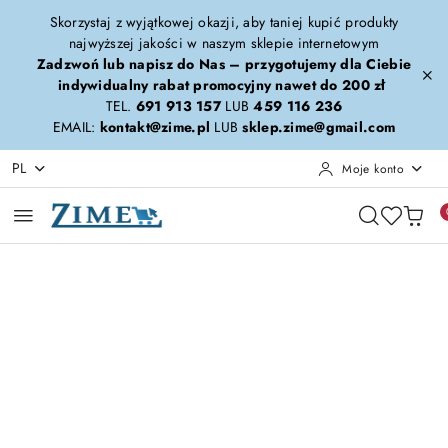
Przejdź do treści głównej
Przejdź do wyszukiwarki
Przejdź do moje konto
Przejdź do menu głównego
Przejdź do opisu produktu
Przejdź do stopki
Skorzystaj z wyjątkowej okazji, aby taniej kupić produkty
najwyższej jakości w naszym sklepie internetowym
Zadzwoń lub napisz do Nas – przygotujemy dla Ciebie
indywidualny rabat promocyjny nawet do 200 zł
TEL.
691 913 157
LUB
459 116 236
EMAIL:
kontakt@zime.pl
LUB
sklep.zime@gmail.com
PL
Moje konto