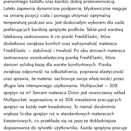
pierwotnego kształtu oraz bardzo dobrą przewiewnością.
Lateks zapewnia dynamiczne podparcie, błyskawicznie reaguje
na zmianę pozycji ciała i pomaga utrzymać optymalną
temperaturę podczas snu. Jest doskonałym wyborem dla osób
preferujących bardziej sprężyste podłoże. Także pod warstwą
lateksową zastosowano 4 cm pianki FreshElastic, która
dodatkowo zwiększa komfort oraz wytrzymałość materaca.
FreshElastic – stabilność i trwałość Po obu stronach materaca
zastosowano wysokoelastyczną piankę FreshElastic, która
stanowi solidną bazę dla warstw komfortowych. Pianka
zwiększa odporność na odkształcenia, poprawia elastyczność
oraz sprawia, że materac zachowuje swoje właściwości przez
długie lata intensywnego użytkowania. Multipocket – 508
sprężyn na m² Sercem materaca Orion jest nowoczesny wkład
Multipocket, wyposażony w aż 508 niezależnie pracujących
sprężyn na każdy metr kwadratowy. To niemal dwukrotnie
większa liczba sprężyn niż w standardowych materacach
kieszeniowych, co przekłada się na jeszcze dokładniejsze
dopasowanie do sylwetki użytkownika. Każda sprężyna pracuje