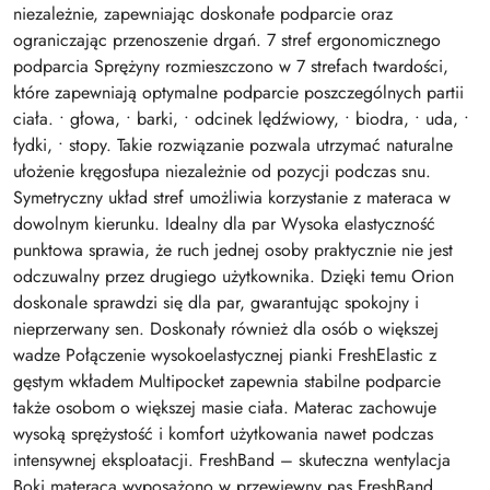
niezależnie, zapewniając doskonałe podparcie oraz
ograniczając przenoszenie drgań. 7 stref ergonomicznego
podparcia Sprężyny rozmieszczono w 7 strefach twardości,
które zapewniają optymalne podparcie poszczególnych partii
ciała. • głowa, • barki, • odcinek lędźwiowy, • biodra, • uda, •
łydki, • stopy. Takie rozwiązanie pozwala utrzymać naturalne
ułożenie kręgosłupa niezależnie od pozycji podczas snu.
Symetryczny układ stref umożliwia korzystanie z materaca w
dowolnym kierunku. Idealny dla par Wysoka elastyczność
punktowa sprawia, że ruch jednej osoby praktycznie nie jest
odczuwalny przez drugiego użytkownika. Dzięki temu Orion
doskonale sprawdzi się dla par, gwarantując spokojny i
nieprzerwany sen. Doskonały również dla osób o większej
wadze Połączenie wysokoelastycznej pianki FreshElastic z
gęstym wkładem Multipocket zapewnia stabilne podparcie
także osobom o większej masie ciała. Materac zachowuje
wysoką sprężystość i komfort użytkowania nawet podczas
intensywnej eksploatacji. FreshBand – skuteczna wentylacja
Boki materaca wyposażono w przewiewny pas FreshBand,