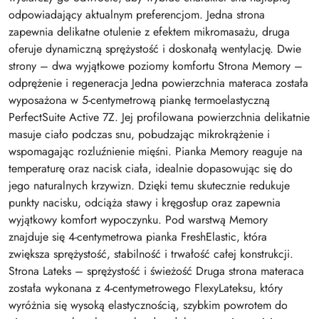
odpowiadający aktualnym preferencjom. Jedna strona
zapewnia delikatne otulenie z efektem mikromasażu, druga
oferuje dynamiczną sprężystość i doskonałą wentylację. Dwie
strony – dwa wyjątkowe poziomy komfortu Strona Memory –
odprężenie i regeneracja Jedna powierzchnia materaca została
wyposażona w 5-centymetrową piankę termoelastyczną
PerfectSuite Active 7Z. Jej profilowana powierzchnia delikatnie
masuje ciało podczas snu, pobudzając mikrokrążenie i
wspomagając rozluźnienie mięśni. Pianka Memory reaguje na
temperaturę oraz nacisk ciała, idealnie dopasowując się do
jego naturalnych krzywizn. Dzięki temu skutecznie redukuje
punkty nacisku, odciąża stawy i kręgosłup oraz zapewnia
wyjątkowy komfort wypoczynku. Pod warstwą Memory
znajduje się 4-centymetrowa pianka FreshElastic, która
zwiększa sprężystość, stabilność i trwałość całej konstrukcji.
Strona Lateks – sprężystość i świeżość Druga strona materaca
została wykonana z 4-centymetrowego FlexyLateksu, który
wyróżnia się wysoką elastycznością, szybkim powrotem do