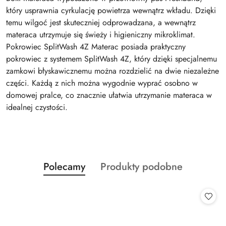
który usprawnia cyrkulację powietrza wewnątrz wkładu. Dzięki
temu wilgoć jest skuteczniej odprowadzana, a wewnątrz
materaca utrzymuje się świeży i higieniczny mikroklimat.
Pokrowiec SplitWash 4Z Materac posiada praktyczny
pokrowiec z systemem SplitWash 4Z, który dzięki specjalnemu
zamkowi błyskawicznemu można rozdzielić na dwie niezależne
części. Każdą z nich można wygodnie wyprać osobno w
domowej pralce, co znacznie ułatwia utrzymanie materaca w
idealnej czystości.
Produkty
Produkty
Polecamy
Produkty podobne
Pomiń karuzelę produktów
o
o
statusie:
statusie: