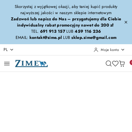
Przejdź do treści głównej
Przejdź do wyszukiwarki
Przejdź do moje konto
Przejdź do menu głównego
Przejdź do opisu produktu
Przejdź do stopki
Skorzystaj z wyjątkowej okazji, aby taniej kupić produkty
najwyższej jakości w naszym sklepie internetowym
Zadzwoń lub napisz do Nas – przygotujemy dla Ciebie
indywidualny rabat promocyjny nawet do 200 zł
TEL.
691 913 157
LUB
459 116 236
EMAIL:
kontakt@zime.pl
LUB
sklep.zime@gmail.com
PL
Moje konto