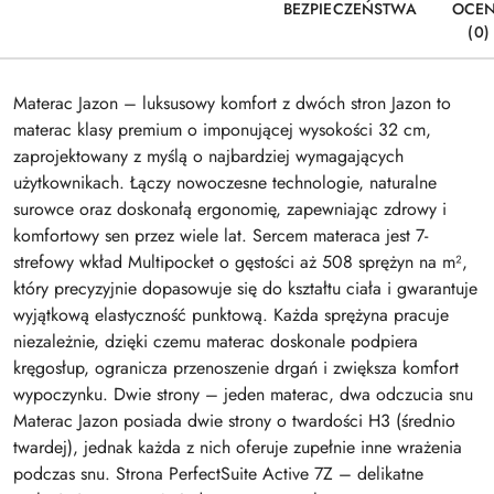
BEZPIECZEŃSTWA
OCE
(0)
Materac Jazon – luksusowy komfort z dwóch stron Jazon to
materac klasy premium o imponującej wysokości 32 cm,
zaprojektowany z myślą o najbardziej wymagających
użytkownikach. Łączy nowoczesne technologie, naturalne
surowce oraz doskonałą ergonomię, zapewniając zdrowy i
komfortowy sen przez wiele lat. Sercem materaca jest 7-
strefowy wkład Multipocket o gęstości aż 508 sprężyn na m²,
który precyzyjnie dopasowuje się do kształtu ciała i gwarantuje
wyjątkową elastyczność punktową. Każda sprężyna pracuje
niezależnie, dzięki czemu materac doskonale podpiera
kręgosłup, ogranicza przenoszenie drgań i zwiększa komfort
wypoczynku. Dwie strony – jeden materac, dwa odczucia snu
Materac Jazon posiada dwie strony o twardości H3 (średnio
twardej), jednak każda z nich oferuje zupełnie inne wrażenia
podczas snu. Strona PerfectSuite Active 7Z – delikatne