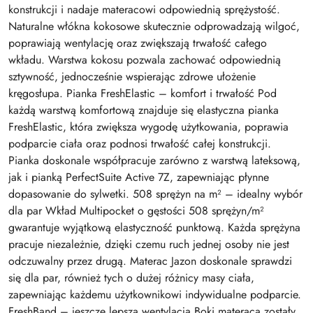
konstrukcji i nadaje materacowi odpowiednią sprężystość.
Naturalne włókna kokosowe skutecznie odprowadzają wilgoć,
poprawiają wentylację oraz zwiększają trwałość całego
wkładu. Warstwa kokosu pozwala zachować odpowiednią
sztywność, jednocześnie wspierając zdrowe ułożenie
kręgosłupa. Pianka FreshElastic – komfort i trwałość Pod
każdą warstwą komfortową znajduje się elastyczna pianka
FreshElastic, która zwiększa wygodę użytkowania, poprawia
podparcie ciała oraz podnosi trwałość całej konstrukcji.
Pianka doskonale współpracuje zarówno z warstwą lateksową,
jak i pianką PerfectSuite Active 7Z, zapewniając płynne
dopasowanie do sylwetki. 508 sprężyn na m² – idealny wybór
dla par Wkład Multipocket o gęstości 508 sprężyn/m²
gwarantuje wyjątkową elastyczność punktową. Każda sprężyna
pracuje niezależnie, dzięki czemu ruch jednej osoby nie jest
odczuwalny przez drugą. Materac Jazon doskonale sprawdzi
się dla par, również tych o dużej różnicy masy ciała,
zapewniając każdemu użytkownikowi indywidualne podparcie.
FreshBand – jeszcze lepsza wentylacja Boki materaca zostały