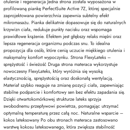
otulenie i regeneracja Jedna strona została wyposażona w
profilowaną piankę PerfectSuite Active 7Z, której specjalnie
zaprojektowana powierzchnia zapewnia subtelny efekt
mikromasażu. Pianka delikatnie dopasowuje się do naturalnych
krzywizn ciała, redukuje punkty nacisku oraz wspomaga
prawidłowe krążenie. Efektem jest głębszy relaks mięśni oraz
lepsza regeneracja organizmu podczas snu. To idealna
propozycja dla osób, które cenią uczucie miękkiego otulenia i
maksymalny komfort wypoczynku. Strona FlexyLateks –
sprężystość i świeżość Druga strona materaca wykorzystuje
nowoczesny FlexyLateks, który wyróżnia się wysoką
elastycznością, sprężystością oraz doskonałą wentylacją.
Materiał szybko reaguje na zmianę pozycji ciała, zapewniając
stabilne podparcie i komfortowy sen bez efektu zapadania się.
Dzięki otwartokomórkowej strukturze lateks sprzyja
swobodnemu przepływowi powietrza, pomagając utrzymać
optymalną temperaturę przez całą noc. Naturalne wsparcie –
kokos lateksowany Po obu stronach materaca zastosowano
warstwę kokosu lateksowanego, która zwiększa stabilność