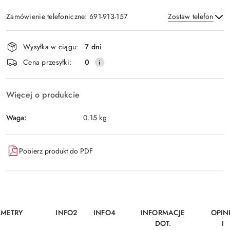
Zamówienie telefoniczne: 691-913-157
Zostaw telefon
Dostępność
Wysyłka w ciągu:
7 dni
i
Wyślij
Cena przesyłki:
0
dostawa
Więcej o produkcie
Waga:
0.15 kg
Pobierz produkt do PDF
AMETRY
INFO2
INFO4
INFORMACJE
OPIN
DOT.
I