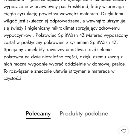
wyposażone w przewiewny pas FreshBand, który wspomaga
ciągłą cyrkulację powietrza wewnątrz materaca. Dzięki temu
wilgoć jest skuteczniej odprowadzana, a wewnątrz utrzymuje
się świeży i higieniczny mikroklimat sprzyjający zdrowemu
wypoczynkowi. Pokrowiec SplitWash 4Z Materac wyposażony
został w praktyczny pokrowiec z systemem SplitWash 4Z.
Specjalny zamek błyskawiczny umożliwia rozdzielenie
pokrowca na dwie niezależne części, dzięki czemu każdą z
nich można wygodnie wyprać oddzielnie w domowej pralce.
To rozwiązanie znacznie ułatwia utrzymanie materaca w
czystości.
Produkty
Produkty
Polecamy
Produkty podobne
Pomiń karuzelę produktów
o
o
statusie:
statusie: