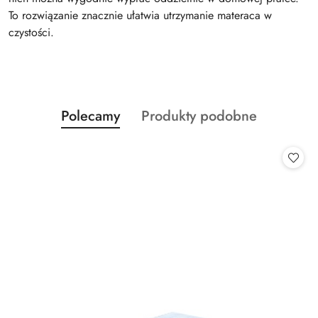
To rozwiązanie znacznie ułatwia utrzymanie materaca w
czystości.
Produkty
Produkty
Polecamy
Produkty podobne
Pomiń karuzelę produktów
o
o
statusie:
statusie: