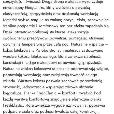
sprężystość i świeżość Druga strona materaca wykorzystuje
nowoczesny FlexyLateks, który wyróżnia się wysoką
elastycznością, sprężystością oraz doskonałą wentylacją.
Materiał szybko reaguje na zmianę pozycji ciała, zapewniając
stabilne podparcie i komfortowy sen bez efektu zapadania się.
Dzięki otwartokomórkowej strukturze lateks sprzyja
swobodnemu przepływowi powietrza, pomagając utrzymać
optymalną temperaturę przez całą noc. Naturalne wsparcie –
kokos lateksowany Po obu stronach materaca zastosowano
warstwę kokosu lateksowanego, która zwiększa stabilność
konstrukcji i nadaje materacowi odpowiednią sprężystość.
Naturalne włókna kokosowe skutecznie odprowadzają wilgoć,
poprawiają wentylację oraz zwiększają trwałość całego
wkładu. Warstwa kokosu pozwala zachować odpowiednią
sztywność, jednocześnie wspierając zdrowe ułożenie
kręgosłupa. Pianka FreshElastic – komfort i trwałość Pod
każdą warstwą komfortową znajduje się elastyczna pianka
FreshElastic, która zwiększa wygodę użytkowania, poprawia
podparcie ciała oraz podnosi trwałość całej konstrukcji.