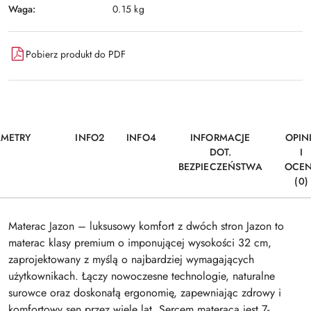
Waga:
0.15 kg
Pobierz produkt do PDF
AMETRY
INFO2
INFO4
INFORMACJE
OPIN
DOT.
I
BEZPIECZEŃSTWA
OCE
(0)
Materac Jazon – luksusowy komfort z dwóch stron Jazon to
materac klasy premium o imponującej wysokości 32 cm,
zaprojektowany z myślą o najbardziej wymagających
użytkownikach. Łączy nowoczesne technologie, naturalne
surowce oraz doskonałą ergonomię, zapewniając zdrowy i
komfortowy sen przez wiele lat. Sercem materaca jest 7-