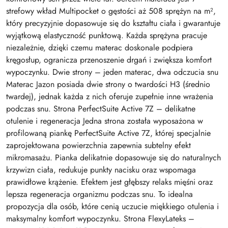
strefowy wkład Multipocket o gęstości aż 508 sprężyn na m²,
który precyzyjnie dopasowuje się do kształtu ciała i gwarantuje
wyjątkową elastyczność punktową. Każda sprężyna pracuje
niezależnie, dzięki czemu materac doskonale podpiera
kręgosłup, ogranicza przenoszenie drgań i zwiększa komfort
wypoczynku. Dwie strony – jeden materac, dwa odczucia snu
Materac Jazon posiada dwie strony o twardości H3 (średnio
twardej), jednak każda z nich oferuje zupełnie inne wrażenia
podczas snu. Strona PerfectSuite Active 7Z – delikatne
otulenie i regeneracja Jedna strona została wyposażona w
profilowaną piankę PerfectSuite Active 7Z, której specjalnie
zaprojektowana powierzchnia zapewnia subtelny efekt
mikromasażu. Pianka delikatnie dopasowuje się do naturalnych
krzywizn ciała, redukuje punkty nacisku oraz wspomaga
prawidłowe krążenie. Efektem jest głębszy relaks mięśni oraz
lepsza regeneracja organizmu podczas snu. To idealna
propozycja dla osób, które cenią uczucie miękkiego otulenia i
maksymalny komfort wypoczynku. Strona FlexyLateks –