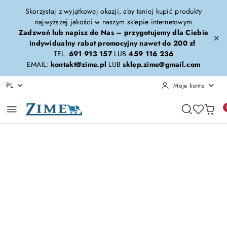
Przejdź do treści głównej
Przejdź do wyszukiwarki
Przejdź do moje konto
Przejdź do menu głównego
Przejdź do opisu produktu
Przejdź do stopki
Skorzystaj z wyjątkowej okazji, aby taniej kupić produkty
najwyższej jakości w naszym sklepie internetowym
Zadzwoń lub napisz do Nas – przygotujemy dla Ciebie
indywidualny rabat promocyjny nawet do 200 zł
TEL.
691 913 157
LUB
459 116 236
EMAIL:
kontakt@zime.pl
LUB
sklep.zime@gmail.com
PL
Moje konto