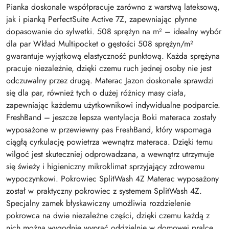
Pianka doskonale współpracuje zarówno z warstwą lateksową,
jak i pianką PerfectSuite Active 7Z, zapewniając płynne
dopasowanie do sylwetki. 508 sprężyn na m² – idealny wybór
dla par Wkład Multipocket o gęstości 508 sprężyn/m²
gwarantuje wyjątkową elastyczność punktową. Każda sprężyna
pracuje niezależnie, dzięki czemu ruch jednej osoby nie jest
odczuwalny przez drugą. Materac Jazon doskonale sprawdzi
się dla par, również tych o dużej różnicy masy ciała,
zapewniając każdemu użytkownikowi indywidualne podparcie.
FreshBand – jeszcze lepsza wentylacja Boki materaca zostały
wyposażone w przewiewny pas FreshBand, który wspomaga
ciągłą cyrkulację powietrza wewnątrz materaca. Dzięki temu
wilgoć jest skuteczniej odprowadzana, a wewnątrz utrzymuje
się świeży i higieniczny mikroklimat sprzyjający zdrowemu
wypoczynkowi. Pokrowiec SplitWash 4Z Materac wyposażony
został w praktyczny pokrowiec z systemem SplitWash 4Z.
Specjalny zamek błyskawiczny umożliwia rozdzielenie
pokrowca na dwie niezależne części, dzięki czemu każdą z
nich można wygodnie wyprać oddzielnie w domowej pralce.