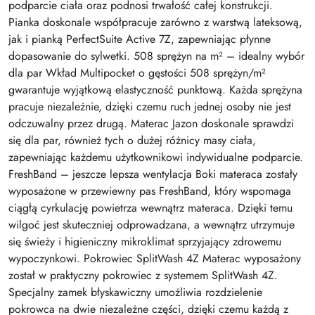
podparcie ciała oraz podnosi trwałość całej konstrukcji.
Pianka doskonale współpracuje zarówno z warstwą lateksową,
jak i pianką PerfectSuite Active 7Z, zapewniając płynne
dopasowanie do sylwetki. 508 sprężyn na m² – idealny wybór
dla par Wkład Multipocket o gęstości 508 sprężyn/m²
gwarantuje wyjątkową elastyczność punktową. Każda sprężyna
pracuje niezależnie, dzięki czemu ruch jednej osoby nie jest
odczuwalny przez drugą. Materac Jazon doskonale sprawdzi
się dla par, również tych o dużej różnicy masy ciała,
zapewniając każdemu użytkownikowi indywidualne podparcie.
FreshBand – jeszcze lepsza wentylacja Boki materaca zostały
wyposażone w przewiewny pas FreshBand, który wspomaga
ciągłą cyrkulację powietrza wewnątrz materaca. Dzięki temu
wilgoć jest skuteczniej odprowadzana, a wewnątrz utrzymuje
się świeży i higieniczny mikroklimat sprzyjający zdrowemu
wypoczynkowi. Pokrowiec SplitWash 4Z Materac wyposażony
został w praktyczny pokrowiec z systemem SplitWash 4Z.
Specjalny zamek błyskawiczny umożliwia rozdzielenie
pokrowca na dwie niezależne części, dzięki czemu każdą z