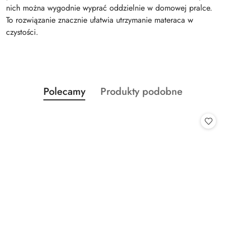
nich można wygodnie wyprać oddzielnie w domowej pralce.
To rozwiązanie znacznie ułatwia utrzymanie materaca w
czystości.
Produkty
Produkty
Polecamy
Produkty podobne
Pomiń karuzelę produktów
o
o
statusie:
statusie: