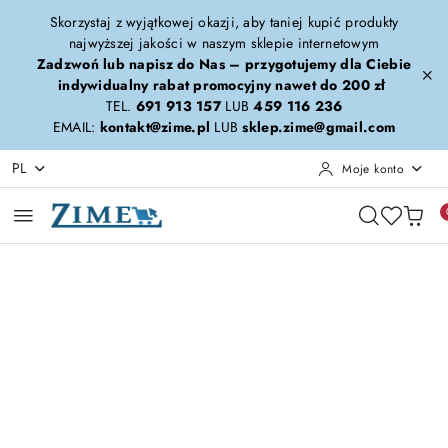
Przejdź do treści głównej
Przejdź do wyszukiwarki
Przejdź do moje konto
Przejdź do menu głównego
Przejdź do opisu produktu
Przejdź do stopki
Skorzystaj z wyjątkowej okazji, aby taniej kupić produkty
najwyższej jakości w naszym sklepie internetowym
Zadzwoń lub napisz do Nas – przygotujemy dla Ciebie
indywidualny rabat promocyjny nawet do 200 zł
TEL.
691 913 157
LUB
459 116 236
EMAIL:
kontakt@zime.pl
LUB
sklep.zime@gmail.com
PL
Moje konto