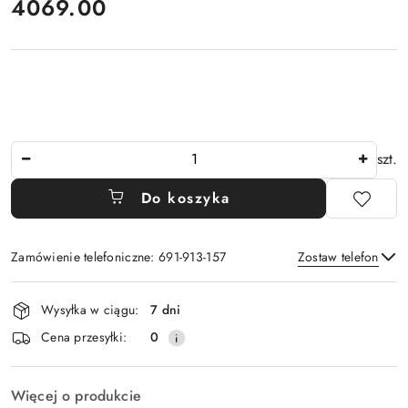
cena:
4069.00
Ilość
szt.
Do koszyka
Zamówienie telefoniczne: 691-913-157
Zostaw telefon
Dostępność
Wysyłka w ciągu:
7 dni
i
Wyślij
Cena przesyłki:
0
dostawa
Więcej o produkcie