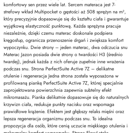
komfortowy sen przez wiele lat. Sercem materaca jest 7-
strefowy wkład Multipocket o gęstości aż 508 sprężyn na m²,
który precyzyjnie dopasowuje się do kształtu ciała i gwarantuje
wyjątkową elastyczność punktową. Każda sprężyna pracuje
niezależnie, dzięki czemu materac doskonale podpiera
kręgosłup, ogranicza przenoszenie drgań i zwiększa komfort
wypoczynku. Dwie strony – jeden materac, dwa odczucia snu
Materac Jazon posiada dwie strony o twardości H3 (średnio
twardej), jednak każda z nich oferuje zupełnie inne wrażenia
podczas snu. Strona PerfectSuite Active 7Z – delikatne
otulenie i regeneracja Jedna strona została wyposażona w
profilowaną piankę PerfectSuite Active 7Z, której specjalnie
zaprojektowana powierzchnia zapewnia subtelny efekt
mikromasażu. Pianka delikatnie dopasowuje się do naturalnych
krzywizn ciała, redukuje punkty nacisku oraz wspomaga
prawidłowe krążenie. Efektem jest głębszy relaks mięśni oraz
lepsza regeneracja organizmu podczas snu. To idealna
propozycja dla osób, które cenią uczucie miękkiego otulenia i
maksymalny komfort wypoczynku. Strona FlexyLateks –