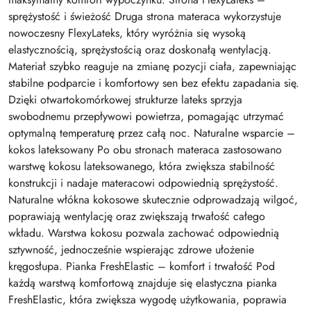
sprężystość i świeżość Druga strona materaca wykorzystuje
nowoczesny FlexyLateks, który wyróżnia się wysoką
elastycznością, sprężystością oraz doskonałą wentylacją.
Materiał szybko reaguje na zmianę pozycji ciała, zapewniając
stabilne podparcie i komfortowy sen bez efektu zapadania się.
Dzięki otwartokomórkowej strukturze lateks sprzyja
swobodnemu przepływowi powietrza, pomagając utrzymać
optymalną temperaturę przez całą noc. Naturalne wsparcie –
kokos lateksowany Po obu stronach materaca zastosowano
warstwę kokosu lateksowanego, która zwiększa stabilność
konstrukcji i nadaje materacowi odpowiednią sprężystość.
Naturalne włókna kokosowe skutecznie odprowadzają wilgoć,
poprawiają wentylację oraz zwiększają trwałość całego
wkładu. Warstwa kokosu pozwala zachować odpowiednią
sztywność, jednocześnie wspierając zdrowe ułożenie
kręgosłupa. Pianka FreshElastic – komfort i trwałość Pod
każdą warstwą komfortową znajduje się elastyczna pianka
FreshElastic, która zwiększa wygodę użytkowania, poprawia