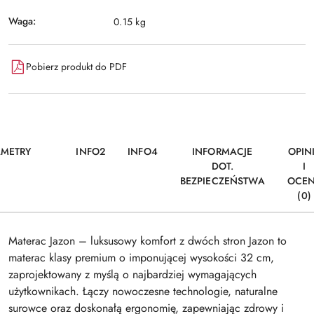
Waga:
0.15 kg
Pobierz produkt do PDF
AMETRY
INFO2
INFO4
INFORMACJE
OPIN
DOT.
I
BEZPIECZEŃSTWA
OCE
(0)
Materac Jazon – luksusowy komfort z dwóch stron Jazon to
materac klasy premium o imponującej wysokości 32 cm,
zaprojektowany z myślą o najbardziej wymagających
użytkownikach. Łączy nowoczesne technologie, naturalne
surowce oraz doskonałą ergonomię, zapewniając zdrowy i