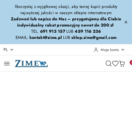
Przejdź do treści głównej
Przejdź do wyszukiwarki
Przejdź do moje konto
Przejdź do menu głównego
Przejdź do opisu produktu
Przejdź do stopki
Skorzystaj z wyjątkowej okazji, aby taniej kupić produkty
najwyższej jakości w naszym sklepie internetowym
Zadzwoń lub napisz do Nas – przygotujemy dla Ciebie
indywidualny rabat promocyjny nawet do 200 zł
TEL.
691 913 157
LUB
459 116 236
EMAIL:
kontakt@zime.pl
LUB
sklep.zime@gmail.com
PL
Moje konto