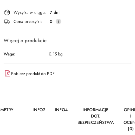
Dostępność
Wysyłka w ciągu:
7 dni
i
Wyślij
Cena przesyłki:
0
dostawa
Więcej o produkcie
Waga:
0.15 kg
Pobierz produkt do PDF
AMETRY
INFO2
INFO4
INFORMACJE
OPIN
DOT.
I
BEZPIECZEŃSTWA
OCE
(0)