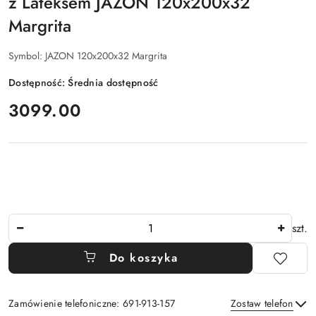
z Lateksem JAZON 120x200x32
Margrita
Symbol:
JAZON 120x200x32 Margrita
Dostępność:
Średnia dostępność
cena:
3099.00
Ilość
szt.
Do koszyka
Zamówienie telefoniczne: 691-913-157
Zostaw telefon