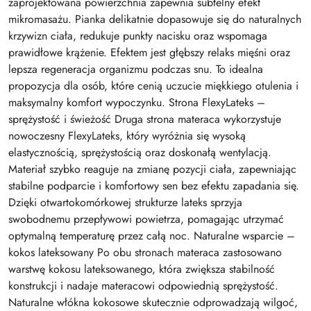
zaprojektowana powierzchnia zapewnia subtelny efekt
mikromasażu. Pianka delikatnie dopasowuje się do naturalnych
krzywizn ciała, redukuje punkty nacisku oraz wspomaga
prawidłowe krążenie. Efektem jest głębszy relaks mięśni oraz
lepsza regeneracja organizmu podczas snu. To idealna
propozycja dla osób, które cenią uczucie miękkiego otulenia i
maksymalny komfort wypoczynku. Strona FlexyLateks –
sprężystość i świeżość Druga strona materaca wykorzystuje
nowoczesny FlexyLateks, który wyróżnia się wysoką
elastycznością, sprężystością oraz doskonałą wentylacją.
Materiał szybko reaguje na zmianę pozycji ciała, zapewniając
stabilne podparcie i komfortowy sen bez efektu zapadania się.
Dzięki otwartokomórkowej strukturze lateks sprzyja
swobodnemu przepływowi powietrza, pomagając utrzymać
optymalną temperaturę przez całą noc. Naturalne wsparcie –
kokos lateksowany Po obu stronach materaca zastosowano
warstwę kokosu lateksowanego, która zwiększa stabilność
konstrukcji i nadaje materacowi odpowiednią sprężystość.
Naturalne włókna kokosowe skutecznie odprowadzają wilgoć,