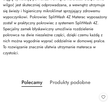
wilgoć jest skuteczniej odprowadzana, a wewnątrz utrzymuje
się świeży i higieniczny mikroklimat sprzyjający zdrowemu
wypoczynkowi. Pokrowiec SplitWash 4Z Materac wyposażony
został w praktyczny pokrowiec z systemem SplitWash 4Z.
Specjalny zamek błyskawiczny umożliwia rozdzielenie
pokrowca na dwie niezależne części, dzięki czemu każdą z
nich można wygodnie wyprać oddzielnie w domowej pralce.
To rozwiązanie znacznie ułatwia utrzymanie materaca w
czystości.
Produkty
Produkty
Polecamy
Produkty podobne
Pomiń karuzelę produktów
o
o
statusie:
statusie: