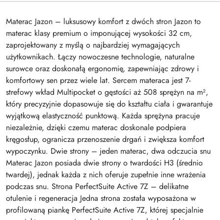
Materac Jazon – luksusowy komfort z dwóch stron Jazon to
materac klasy premium o imponującej wysokości 32 cm,
zaprojektowany z myślą o najbardziej wymagających
użytkownikach. Łączy nowoczesne technologie, naturalne
surowce oraz doskonałą ergonomię, zapewniając zdrowy i
komfortowy sen przez wiele lat. Sercem materaca jest 7-
strefowy wkład Multipocket o gęstości aż 508 sprężyn na m²,
który precyzyjnie dopasowuje się do kształtu ciała i gwarantuje
wyjątkową elastyczność punktową. Każda sprężyna pracuje
niezależnie, dzięki czemu materac doskonale podpiera
kręgosłup, ogranicza przenoszenie drgań i zwiększa komfort
wypoczynku. Dwie strony – jeden materac, dwa odczucia snu
Materac Jazon posiada dwie strony o twardości H3 (średnio
twardej), jednak każda z nich oferuje zupełnie inne wrażenia
podczas snu. Strona PerfectSuite Active 7Z – delikatne
otulenie i regeneracja Jedna strona została wyposażona w
profilowaną piankę PerfectSuite Active 7Z, której specjalnie