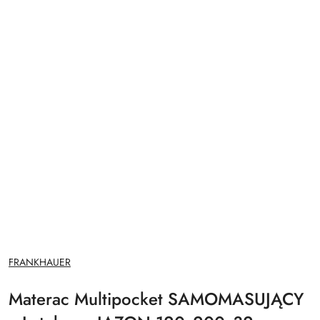
NAZWA
FRANKHAUER
PRODUCENTA:
Materac Multipocket SAMOMASUJĄCY