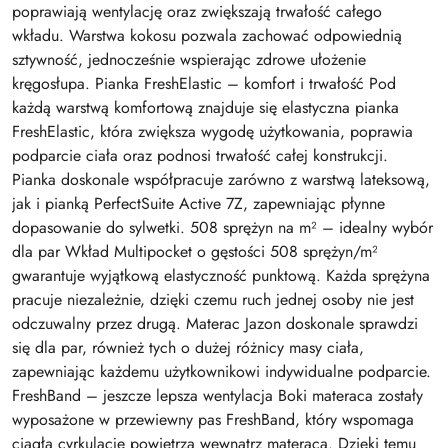
poprawiają wentylację oraz zwiększają trwałość całego
wkładu. Warstwa kokosu pozwala zachować odpowiednią
sztywność, jednocześnie wspierając zdrowe ułożenie
kręgosłupa. Pianka FreshElastic – komfort i trwałość Pod
każdą warstwą komfortową znajduje się elastyczna pianka
FreshElastic, która zwiększa wygodę użytkowania, poprawia
podparcie ciała oraz podnosi trwałość całej konstrukcji.
Pianka doskonale współpracuje zarówno z warstwą lateksową,
jak i pianką PerfectSuite Active 7Z, zapewniając płynne
dopasowanie do sylwetki. 508 sprężyn na m² – idealny wybór
dla par Wkład Multipocket o gęstości 508 sprężyn/m²
gwarantuje wyjątkową elastyczność punktową. Każda sprężyna
pracuje niezależnie, dzięki czemu ruch jednej osoby nie jest
odczuwalny przez drugą. Materac Jazon doskonale sprawdzi
się dla par, również tych o dużej różnicy masy ciała,
zapewniając każdemu użytkownikowi indywidualne podparcie.
FreshBand – jeszcze lepsza wentylacja Boki materaca zostały
wyposażone w przewiewny pas FreshBand, który wspomaga
ciągłą cyrkulację powietrza wewnątrz materaca. Dzięki temu