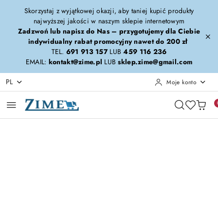
Przejdź do treści głównej
Przejdź do wyszukiwarki
Przejdź do moje konto
Przejdź do menu głównego
Przejdź do opisu produktu
Przejdź do stopki
Skorzystaj z wyjątkowej okazji, aby taniej kupić produkty
najwyższej jakości w naszym sklepie internetowym
Zadzwoń lub napisz do Nas – przygotujemy dla Ciebie
indywidualny rabat promocyjny nawet do 200 zł
TEL.
691 913 157
LUB
459 116 236
EMAIL:
kontakt@zime.pl
LUB
sklep.zime@gmail.com
PL
Moje konto