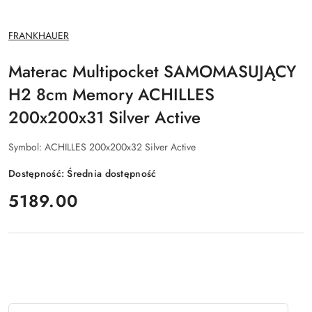
NAZWA
FRANKHAUER
PRODUCENTA:
Materac Multipocket SAMOMASUJĄCY
H2 8cm Memory ACHILLES
200x200x31 Silver Active
Symbol:
ACHILLES 200x200x32 Silver Active
Dostępność:
Średnia dostępność
cena:
5189.00
Ilość