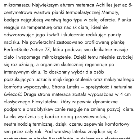
mikromasażu Największym atutem materaca Achilles jest aż 8-
centymetrowa warstwa pianki termoelastycznej Memory,
będąca najgrubszą warstwą tego typu w całej ofercie. Pianka
reaguje na temperaturę oraz nacisk ciała, idealnie
odwzorowując jego kształt i skutecznie redukując punkty
nacisku. Na powierzchni zastosowano profilowaną piankę
PerfectSuite Active 7Z, która podczas snu delikatnie masuje
ciało i wspomaga mikrokrążenie. Dzięki temu mięśnie szybciej
się rozluźniają, a organizm skuteczniej regeneruje po
intensywnym dniu. To doskonały wybór dla osób
poszukujących uczucia miękkiego otulenia oraz maksymalnego
komfortu wypoczynku. Strona Lateks – sprężystość i naturalna
świeżość Druga strona materaca została wyposażona w 4 cm
elastycznego FlexyLateksu, który zapewnia dynamiczne
podparcie oraz błyskawicznie reaguje na zmianę pozycji ciała.
Lateks wyróżnia się bardzo dobrą przewiewnością i
neutralnością termiczną, dzięki czemu zapewnia komfortowy
sen przez cały rok. Pod warstwą lateksu znajduje się 4-
centymetrowa pianka FreshElastic, zwiększająca elastyczność,