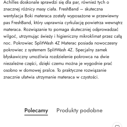
Achilles doskonale sprawdzi się dla par, również tych o
znacznej różnicy masy ciała. FreshBand – skuteczna
wentylacja Boki materaca zostały wyposażone w przewiewny
pas FreshBand, który usprawnia cyrkulację powietrza wewnątrz
materaca. Rozwiązanie to pomaga skuteczniej odprowadzać
wilgoć, utrzymując świeży i higieniczny mikroklimat przez całą
noc. Pokrowiec SplitWash 4Z Materac posiada nowoczesny
pokrowiec z systemem SplitWash 4Z. Specjalny zamek
błyskawiczny umożliwia rozdzielenie pokrowca na dwie
niezależne części, dzięki czemu można je wygodnie prać
osobno w domowej pralce. To praktyczne rozwiązanie
znacznie ułatwia utrzymanie materaca w czystości.
Produkty
Produkty
Polecamy
Produkty podobne
Pomiń karuzelę produktów
o
o
statusie:
statusie: