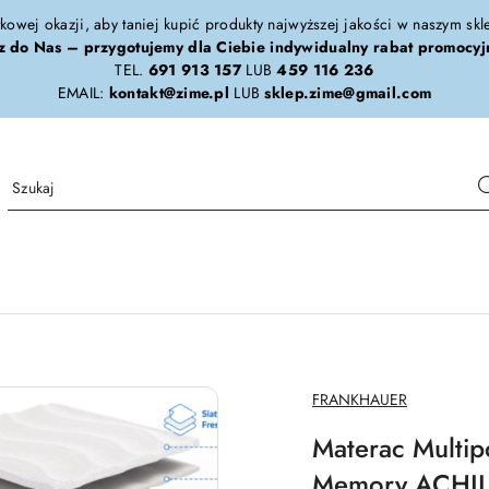
tkowej okazji, aby taniej kupić produkty najwyższej jakości w naszym sk
z do Nas – przygotujemy dla Ciebie indywidualny rabat promocyj
TEL.
691 913 157
LUB
459 116 236
EMAIL:
kontakt@zime.pl
LUB
sklep.zime@gmail.com
NAZWA
FRANKHAUER
PRODUCENTA:
Materac Mult
Memory ACHIL