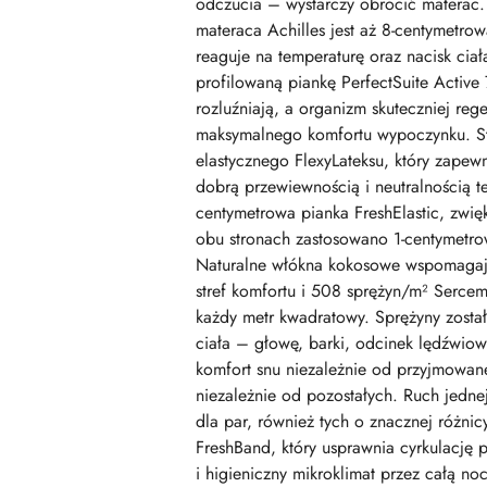
odczucia – wystarczy obrócić materac.
materaca Achilles jest aż 8-centymetro
reaguje na temperaturę oraz nacisk cia
profilowaną piankę PerfectSuite Active 
rozluźniają, a organizm skuteczniej re
maksymalnego komfortu wypoczynku. Str
elastycznego FlexyLateksu, który zapew
dobrą przewiewnością i neutralnością t
centymetrowa pianka FreshElastic, zwię
obu stronach zastosowano 1-centymetrow
Naturalne włókna kokosowe wspomagają
stref komfortu i 508 sprężyn/m² Sercem
każdy metr kwadratowy. Sprężyny został
ciała – głowę, barki, odcinek lędźwiowy
komfort snu niezależnie od przyjmowane
niezależnie od pozostałych. Ruch jednej
dla par, również tych o znacznej różni
FreshBand, który usprawnia cyrkulację
i higieniczny mikroklimat przez całą 