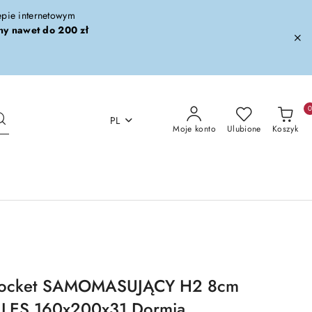
lepie internetowym
ny nawet do 200 zł
PL
Moje konto
Ulubione
Koszyk
ipocket SAMOMASUJĄCY H2 8cm
LES 160x200x31 Dormia