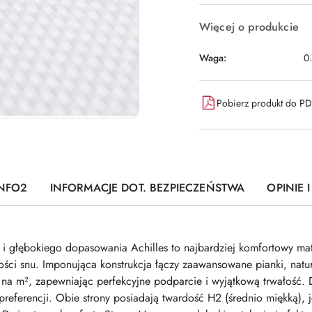
Więcej o produkcie
Waga:
0
Pobierz produkt do P
INFO2
INFORMACJE DOT. BEZPIECZEŃSTWA
OPINIE 
i głębokiego dopasowania Achilles to najbardziej komfortowy mat
ści snu. Imponująca konstrukcja łączy zaawansowane pianki, natur
n na m², zapewniając perfekcyjne podparcie i wyjątkową trwałoś
referencji. Obie strony posiadają twardość H2 (średnio miękką), j