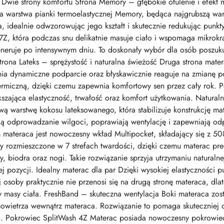
 Dwie strony komfortu Strona Memory – głębokie otulenie i efekt
wa warstwa pianki termoelastycznej Memory, będąca najgrubszą wars
ła, idealnie odwzorowując jego kształt i skutecznie redukując pun
7Z, która podczas snu delikatnie masuje ciało i wspomaga mikrokrą
generuje po intensywnym dniu. To doskonały wybór dla osób poszuk
ona Lateks – sprężystość i naturalna świeżość Druga strona mat
nia dynamiczne podparcie oraz błyskawicznie reaguje na zmianę poz
ermiczną, dzięki czemu zapewnia komfortowy sen przez cały rok. Po
kszająca elastyczność, trwałość oraz komfort użytkowania. Natural
ą warstwę kokosu lateksowanego, która stabilizuje konstrukcję ma
 odprowadzanie wilgoci, poprawiają wentylację i zapewniają odp
 materaca jest nowoczesny wkład Multipocket, składający się z 50
y rozmieszczone w 7 strefach twardości, dzięki czemu materac pre
, biodra oraz nogi. Takie rozwiązanie sprzyja utrzymaniu naturaln
j pozycji. Idealny materac dla par Dzięki wysokiej elastyczności 
 osoby praktycznie nie przenosi się na drugą stronę materaca, dla
cy masy ciała. FreshBand – skuteczna wentylacja Boki materaca z
 powietrza wewnątrz materaca. Rozwiązanie to pomaga skuteczniej
noc. Pokrowiec SplitWash 4Z Materac posiada nowoczesny pokrowie