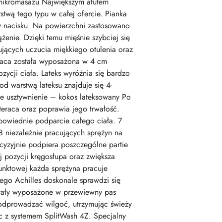
 mikromasażu Największym atutem
twą tego typu w całej ofercie. Pianka
kty nacisku. Na powierzchni zastosowano
żenie. Dzięki temu mięśnie szybciej się
ujących uczucia miękkiego otulenia oraz
eraca została wyposażona w 4 cm
ycji ciała. Lateks wyróżnia się bardzo
d warstwą lateksu znajduje się 4-
ne usztywnienie – kokos lateksowany Po
teraca oraz poprawia jego trwałość.
owiednie podparcie całego ciała. 7
8 niezależnie pracujących sprężyn na
cyzyjnie podpiera poszczególne partie
ej pozycji kręgosłupa oraz zwiększa
punktowej każda sprężyna pracuje
tego Achilles doskonale sprawdzi się
ostały wyposażone w przewiewny pas
 odprowadzać wilgoć, utrzymując świeży
c z systemem SplitWash 4Z. Specjalny