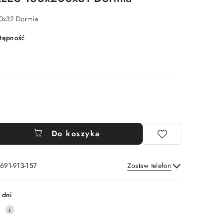
0x32 Dormia
stępność
Do koszyka
 691-913-157
Zostaw telefon
Wyślij
 dni
0