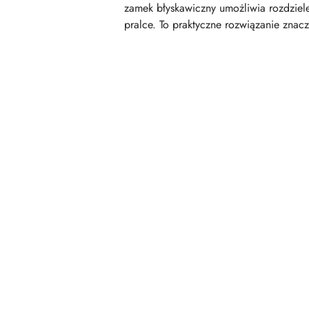
zamek błyskawiczny umożliwia rozdzie
pralce. To praktyczne rozwiązanie znacz
Pomiń karuzelę produktów