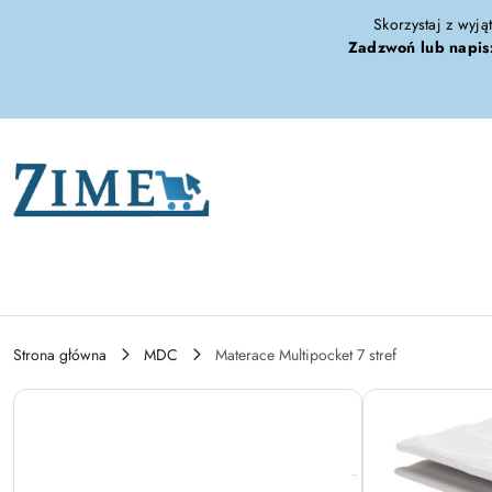
Przejdź do treści głównej
Przejdź do wyszukiwarki
Przejdź do moje konto
Przejdź do menu głównego
Przejdź do opisu produktu
Przejdź do stopki
Skorzystaj z wyją
Zadzwoń lub napis
Strona główna
MDC
Materace Multipocket 7 stref