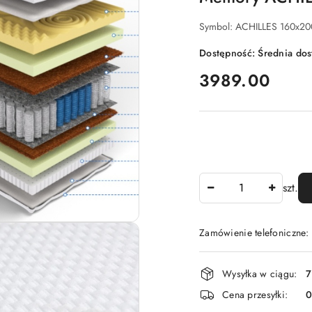
Symbol:
ACHILLES 160x20
Dostępność:
Średnia do
cena:
3989.00
Ilość
szt.
Zamówienie telefoniczne:
Dostępność
Wysyłka w ciągu:
7
i
Cena przesyłki:
dostawa