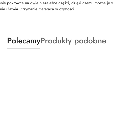
lenie pokrowca na dwie niezależne części, dzięki czemu można j
nie ułatwia utrzymanie materaca w czystości.
Produkty
Produkty
Polecamy
Produkty podobne
o
o
statusie:
statusie: