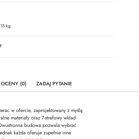
.15 kg
DF
I OCENY (0)
ZADAJ PYTANIE
erac w ofercie, zaprojektowany z myślą
alne materiały oraz 7-strefowy wkład
ć. Dwustronna budowa pozwala wybrać
ednak każda oferuje zupełnie inne