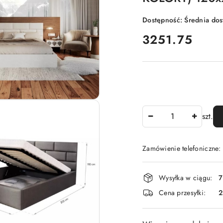
Dostępność:
Średnia do
cena:
3251.75
Ilość
szt.
Zamówienie telefoniczne:
Dostępność
Wysyłka w ciągu:
7
i
Cena przesyłki:
dostawa