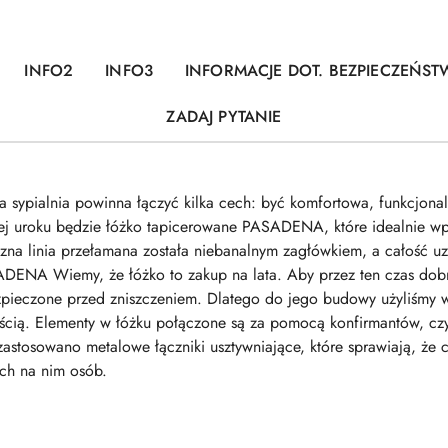
INFO2
INFO3
INFORMACJE DOT. BEZPIECZEŃST
ZADAJ PYTANIE
sypialnia powinna łączyć kilka cech: być komfortowa, funkcjona
ej uroku będzie łóżko tapicerowane PASADENA, które idealnie wpi
zna linia przełamana została niebanalnym zagłówkiem, a całość uz
DENA Wiemy, że łóżko to zakup na lata. Aby przez ten czas dobrz
ieczone przed zniszczeniem. Dlatego do jego budowy użyliśmy wy
ością. Elementy w łóżku połączone są za pomocą konfirmantów, czy
tosowano metalowe łączniki usztywniające, które sprawiają, że cał
ych na nim osób.