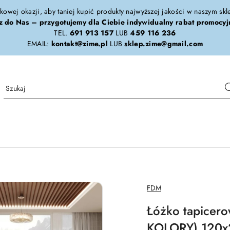
tkowej okazji, aby taniej kupić produkty najwyższej jakości w naszym sk
z do Nas – przygotujemy dla Ciebie indywidualny rabat promocyj
TEL.
691 913 157
LUB
459 116 236
EMAIL:
kontakt@zime.pl
LUB
sklep.zime@gmail.com
NAZWA
FDM
PRODUCENTA:
Łóżko tapice
KOLORY) 120x