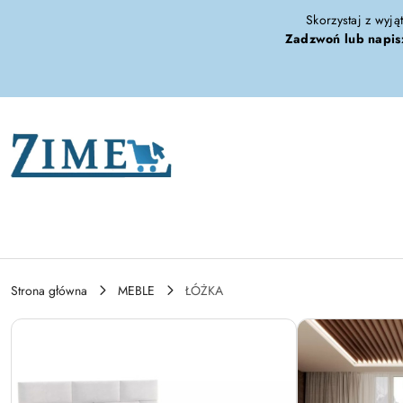
Przejdź do treści głównej
Przejdź do wyszukiwarki
Przejdź do moje konto
Przejdź do menu głównego
Przejdź do opisu produktu
Przejdź do stopki
Skorzystaj z wyją
Zadzwoń lub napis
Strona główna
MEBLE
ŁÓŻKA