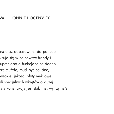
WA
OPINIE I OCENY (0)
lna oraz dopasowana do potrzeb
suje się w najnowsze trendy i
upełniono o funkcjonalne dodatki.
e służyło, musi być solidne,
sokiej jakości płyty meblowej.
li specjalnych wkrętów o dużej
a konstrukcja jest stabilna, wytrzymała