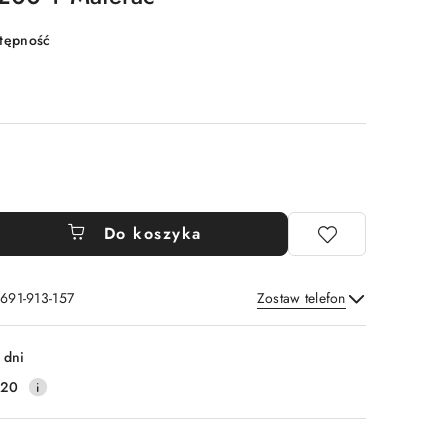
stępność
Do koszyka
 691-913-157
Zostaw telefon
Wyślij
 dni
220