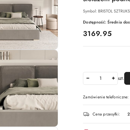
Symbol:
BRISTOL SZTRUKS
Dostępność:
Średnia do
cena:
3169.95
Ilość
szt.
Zamówienie telefoniczne:
Dostępność
Cena przesyłki:
i
dostawa