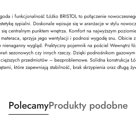
goda i funkcjonalność Łóżko BRISTOL to połączenie nowoczesnego
stetykę sypialni. Doskonale wpisuje się w aranżacje w stylu nowoc
 się centralnym punktem wnętrza. Komfort na najwyższym poziomie 
materaca, sprzyja jego wentylacji i podnosi wygodę snu. Obicie z 
e nienaganny wygląd. Praktyczny pojemnik na pościel Wewnątrz łóż
brań sezonowych czy innych rzeczy. Dzięki podnośnikom gazowym i
cięższych przedmiotów – bezproblemowe. Solidna konstrukcja Łóż
mi, które zapewniają stabilność, brak skrzypienia oraz długą ż
Produkty
Produkty
Polecamy
Produkty podobne
o
o
statusie:
statusie: