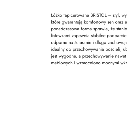
Łóżko tapicerowane BRISTOL – styl, wy
które gwarantują komfortowy sen oraz e
ponadczasowa forma sprawia, że stanie
listewkami zapewnia stabilne podparcie 
odporne na ścieranie i długo zachowuj
idealny do przechowywania pościeli, u
jest wygodne, a przechowywanie nawet 
meblowych i wzmocniono mocnymi wkręta
Pomiń karuzelę produktów