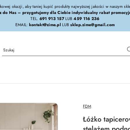
tkowej okazji, aby taniej kupić produkty najwyższej jakości w naszym sk
z do Nas – przygotujemy dla Ciebie indywidualny rabat promocyj
TEL.
691 913 157
LUB
459 116 236
EMAIL:
kontakt@zime.pl
LUB
sklep.zime@gmail.com
NAZWA
FDM
PRODUCENTA:
Łóżko tapicero
stelażem pod