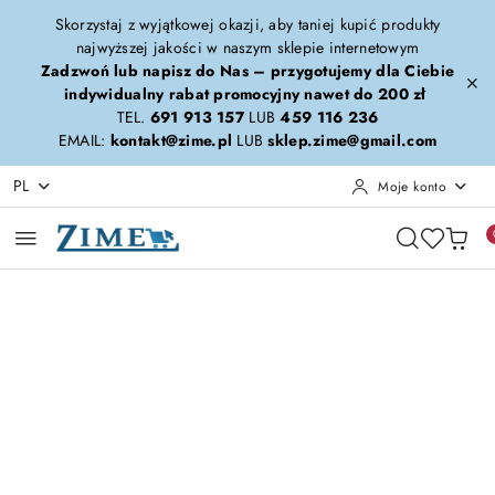
Przejdź do treści głównej
Przejdź do wyszukiwarki
Przejdź do moje konto
Przejdź do menu głównego
Przejdź do opisu produktu
Przejdź do stopki
Skorzystaj z wyjątkowej okazji, aby taniej kupić produkty
najwyższej jakości w naszym sklepie internetowym
Zadzwoń lub napisz do Nas – przygotujemy dla Ciebie
indywidualny rabat promocyjny nawet do 200 zł
TEL.
691 913 157
LUB
459 116 236
EMAIL:
kontakt@zime.pl
LUB
sklep.zime@gmail.com
PL
Moje konto