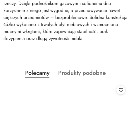
rzeczy. Dzięki podnośnikom gazowym i solidnemu dnu
korzystanie z niego jest wygodne, a przechowywanie nawet
cięższych przedmiotów – bezproblemowe. Solidna konstrukcja
Łóżko wykonano z trwałych płyt meblowych i wzmocniono
mocnymi wkrętami, które zapewniają stabilność, brak
skrzypienia oraz długą żywotność mebla.
Produkty
Produkty
Polecamy
Produkty podobne
Pomiń karuzelę produktów
o
o
statusie:
statusie: