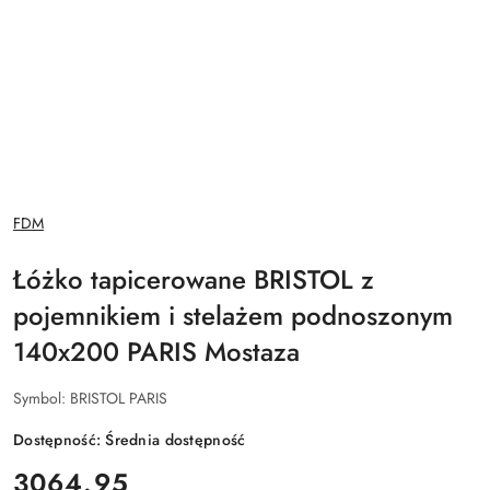
NAZWA
FDM
PRODUCENTA:
Łóżko tapicerowane BRISTOL z
pojemnikiem i stelażem podnoszonym
140x200 PARIS Mostaza
Symbol:
BRISTOL PARIS
Dostępność:
Średnia dostępność
cena:
3064.95