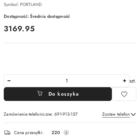
Symbol:
PORTLAND
Dostępność:
Średnia dostępność
cena:
3169.95
Ilość
szt.
Do koszyka
Zamówienie telefoniczne: 691-913-157
Zostaw telefon
Dostępność
Cena przesyłki:
220
i