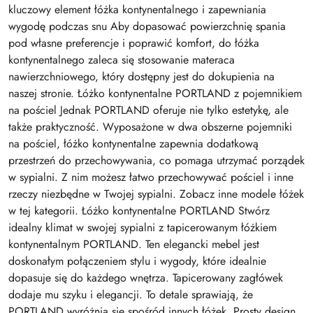
kluczowy element łóżka kontynentalnego i zapewniania
wygodę podczas snu Aby dopasować powierzchnię spania
pod własne preferencje i poprawić komfort, do łóżka
kontynentalnego zaleca się stosowanie materaca
nawierzchniowego, który dostępny jest do dokupienia na
naszej stronie. Łóżko kontynentalne PORTLAND z pojemnikiem
na pościel Jednak PORTLAND oferuje nie tylko estetykę, ale
także praktyczność. Wyposażone w dwa obszerne pojemniki
na pościel, łóżko kontynentalne zapewnia dodatkową
przestrzeń do przechowywania, co pomaga utrzymać porządek
w sypialni. Z nim możesz łatwo przechowywać pościel i inne
rzeczy niezbędne w Twojej sypialni. Zobacz inne modele łóżek
w tej kategorii. Łóżko kontynentalne PORTLAND Stwórz
idealny klimat w swojej sypialni z tapicerowanym łóżkiem
kontynentalnym PORTLAND. Ten elegancki mebel jest
doskonałym połączeniem stylu i wygody, które idealnie
dopasuje się do każdego wnętrza. Tapicerowany zagłówek
dodaje mu szyku i elegancji. To detale sprawiają, że
PORTLAND wyróżnia się spośród innych łóżek. Prosty design