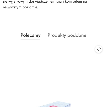
się wyjątkowym doświadczeniem snu i komfortem na
najwyższym poziomie.
Produkty
Produkty
Polecamy
Produkty podobne
Pomiń karuzelę produktów
o
o
statusie:
statusie: