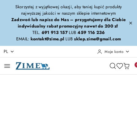
Przejdź do treści głównej
Przejdź do wyszukiwarki
Przejdź do moje konto
Przejdź do menu głównego
Przejdź do opisu produktu
Przejdź do stopki
Skorzystaj z wyjątkowej okazji, aby taniej kupić produkty
najwyższej jakości w naszym sklepie internetowym
Zadzwoń lub napisz do Nas – przygotujemy dla Ciebie
indywidualny rabat promocyjny nawet do 200 zł
TEL.
691 913 157
LUB
459 116 236
EMAIL:
kontakt@zime.pl
LUB
sklep.zime@gmail.com
PL
Moje konto