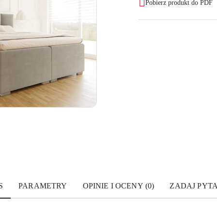
Pobierz produkt do PDF
S
PARAMETRY
OPINIE I OCENY (0)
ZADAJ PYT