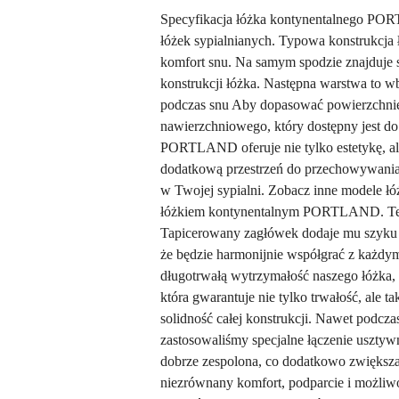
Specyfikacja łóżka kontynentalnego POR
łóżek sypialnianych. Typowa konstrukcja 
komfort snu. Na samym spodzie znajduje s
konstrukcji łóżka. Następna warstwa to 
podczas snu Aby dopasować powierzchnię s
nawierzchniowego, który dostępny jest d
PORTLAND oferuje nie tylko estetykę, al
dodatkową przestrzeń do przechowywania,
w Twojej sypialni. Zobacz inne modele ł
łóżkiem kontynentalnym PORTLAND. Ten el
Tapicerowany zagłówek dodaje mu szyku i
że będzie harmonijnie współgrać z każdy
długotrwałą wytrzymałość naszego łóżka, 
która gwarantuje nie tylko trwałość, ale
solidność całej konstrukcji. Nawet podc
zastosowaliśmy specjalne łączenie usztyw
dobrze zespolona, co dodatkowo zwiększa w
niezrównany komfort, podparcie i możliwo