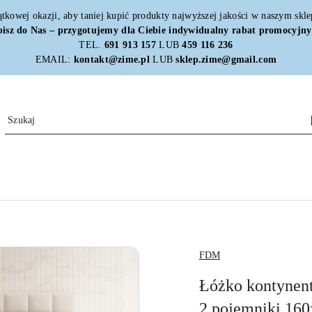
ątkowej okazji, aby taniej kupić produkty najwyższej jakości w naszym skl
isz do Nas – przygotujemy dla Ciebie indywidualny rabat promocyjny
TEL.
691 913 157
LUB
459 116 236
EMAIL:
kontakt@zime.pl
LUB
sklep.zime@gmail.com
NAZWA
FDM
PRODUCENTA:
Łóżko kontynen
2 pojemniki 16