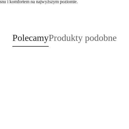
snu i komfortem na najwyższym poziomie.
Produkty
Produkty
Polecamy
Produkty podobne
o
o
statusie:
statusie: