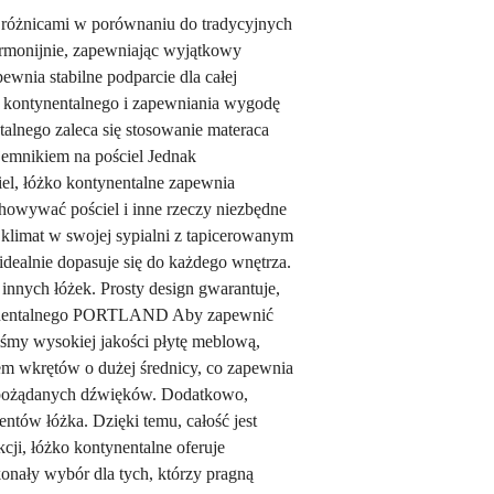
różnicami w porównaniu do tradycyjnych
harmonijnie, zapewniając wyjątkowy
wnia stabilne podparcie dla całej
a kontynentalnego i zapewniania wygodę
alnego zaleca się stosowanie materaca
jemnikiem na pościel Jednak
el, łóżko kontynentalne zapewnia
howywać pościel i inne rzeczy niezbędne
klimat w swojej sypialni z tapicerowanym
ealnie dopasuje się do każdego wnętrza.
nnych łóżek. Prosty design gwarantuje,
kontynentalnego PORTLAND Aby zapewnić
iśmy wysokiej jakości płytę meblową,
iem wkrętów o dużej średnicy, co zapewnia
niepożądanych dźwięków. Dodatkowo,
ntów łóżka. Dzięki temu, całość jest
cji, łóżko kontynentalne oferuje
onały wybór dla tych, którzy pragną