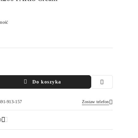
pność
Do koszyka
691-913-157
Zostaw telefon
Wyślij
0