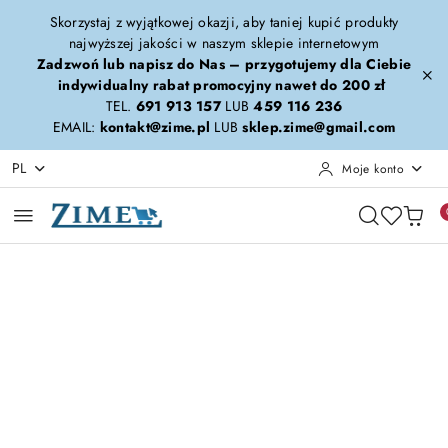
Przejdź do treści głównej
Przejdź do wyszukiwarki
Przejdź do moje konto
Przejdź do menu głównego
Przejdź do opisu produktu
Przejdź do stopki
Skorzystaj z wyjątkowej okazji, aby taniej kupić produkty
najwyższej jakości w naszym sklepie internetowym
Zadzwoń lub napisz do Nas – przygotujemy dla Ciebie
indywidualny rabat promocyjny nawet do 200 zł
TEL.
691 913 157
LUB
459 116 236
EMAIL:
kontakt@zime.pl
LUB
sklep.zime@gmail.com
PL
Moje konto