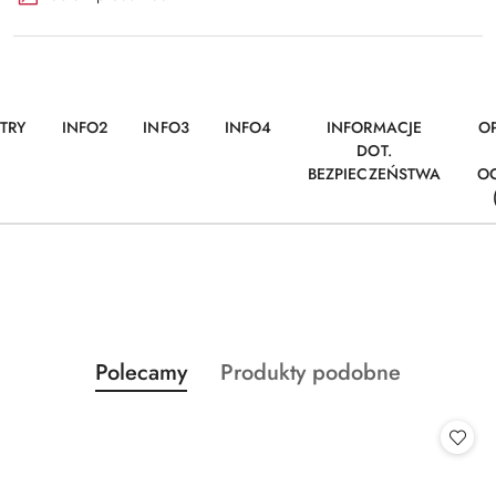
TRY
INFO2
INFO3
INFO4
INFORMACJE
OP
DOT.
BEZPIECZEŃSTWA
O
Produkty
Produkty
Polecamy
Produkty podobne
Pomiń karuzelę produktów
o
o
statusie:
statusie: