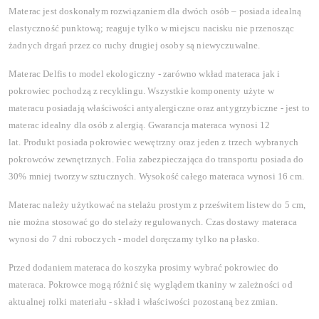
Materac jest doskonałym rozwiązaniem dla dwóch osób – posiada idealną
elastyczność punktową; reaguje tylko w miejscu nacisku nie przenosząc
żadnych drgań przez co ruchy drugiej osoby są niewyczuwalne.
Materac Delfis to model ekologiczny - zarówno wkład materaca jak i
pokrowiec pochodzą z recyklingu. Wszystkie komponenty użyte w
materacu posiadają właściwości antyalergiczne oraz antygrzybiczne - jest to
materac idealny dla osób z alergią. Gwarancja materaca wynosi 12
lat.
Produkt posiada pokrowiec wewętrzny oraz jeden z trzech wybranych
pokrowców zewnętrznych.
Folia zabezpieczająca do transportu posiada do
30% mniej tworzyw sztucznych. Wysokość całego materaca wynosi 16 cm.
Materac należy użytkować na stelażu prostym z prześwitem listew do 5 cm,
nie można stosować go do stelaży regulowanych. Czas dostawy materaca
wynosi do 7 dni roboczych - model doręczamy tylko na płasko.
Przed dodaniem materaca do koszyka prosimy wybrać pokrowiec do
materaca. Pokrowce mogą różnić się wyglądem tkaniny w zależności od
aktualnej rolki materiału - skład i właściwości pozostaną bez zmian.