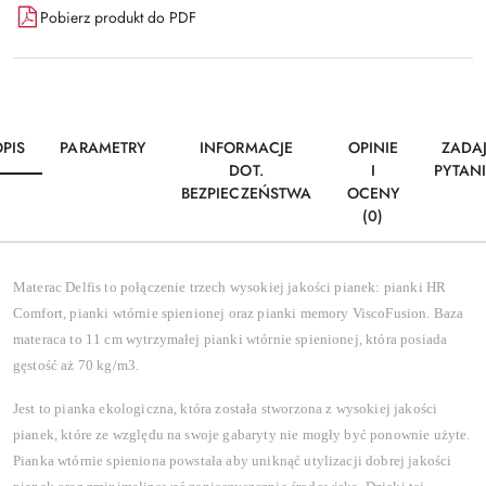
Pobierz produkt do PDF
PIS
PARAMETRY
INFORMACJE
OPINIE
ZADA
DOT.
I
PYTAN
BEZPIECZEŃSTWA
OCENY
(0)
Materac Delfis to połączenie trzech wysokiej jakości pianek: pianki HR
Comfort, pianki wtórnie spienionej oraz pianki memory ViscoFusion. Baza
materaca to 11 cm wytrzymałej pianki wtórnie spienionej, która posiada
gęstość aż 70 kg/m3.
Jest to pianka ekologiczna, która została stworzona z wysokiej jakości
pianek, które ze względu na swoje gabaryty nie mogły być ponownie użyte.
Pianka wtórnie spieniona powstała aby uniknąć utylizacji dobrej jakości