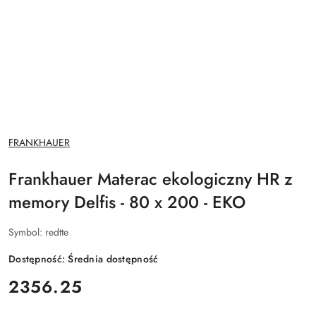
NAZWA
FRANKHAUER
PRODUCENTA:
Frankhauer Materac ekologiczny HR z
memory Delfis - 80 x 200 - EKO
Symbol:
redtte
Dostępność:
Średnia dostępność
cena:
2356.25