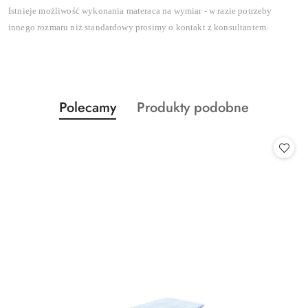
Istnieje możliwość wykonania materaca na wymiar - w razie potrzeby
innego rozmaru niż standardowy prosimy o kontakt z konsultantem.
Produkty
Produkty
Polecamy
Produkty podobne
Pomiń karuzelę produktów
o
o
statusie:
statusie: