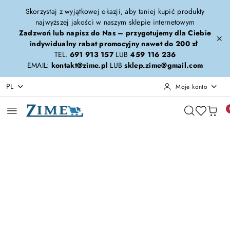
Przejdź do treści głównej
Przejdź do wyszukiwarki
Przejdź do moje konto
Przejdź do menu głównego
Przejdź do opisu produktu
Przejdź do stopki
Skorzystaj z wyjątkowej okazji, aby taniej kupić produkty
najwyższej jakości w naszym sklepie internetowym
Zadzwoń lub napisz do Nas – przygotujemy dla Ciebie
indywidualny rabat promocyjny nawet do 200 zł
TEL.
691 913 157
LUB
459 116 236
EMAIL:
kontakt@zime.pl
LUB
sklep.zime@gmail.com
PL
Moje konto