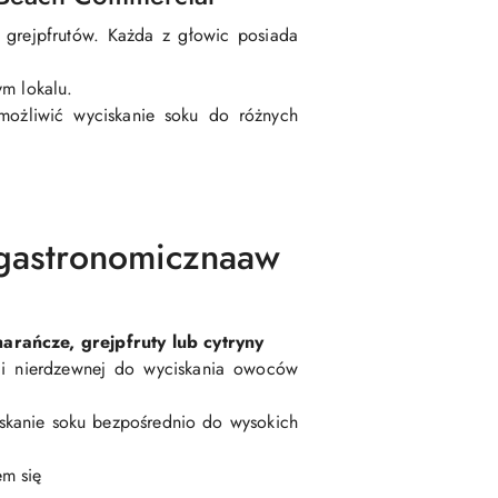
 grejpfrutów. Każda z głowic posiada
ym lokalu.
możliwić wyciskanie soku do różnych
arańcze, grejpfruty lub cytryny
li nierdzewnej do wyciskania owoców
iskanie soku bezpośrednio do wysokich
em się