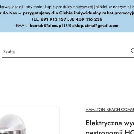
tkowej okazji, aby taniej kupić produkty najwyższej jakości w naszym sk
z do Nas – przygotujemy dla Ciebie indywidualny rabat promocyj
TEL.
691 913 157
LUB
459 116 236
EMAIL:
kontakt@zime.pl
LUB
sklep.zime@gmail.com
NAZWA
HAMILTON BEACH COMM
PRODUCENTA:
Elektryczna wy
gastronomii H