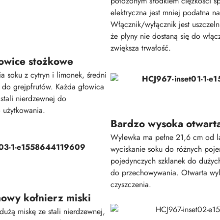
położonym środkiem ciężkości s
elektryczna jest mniej podatna na
Włącznik/wyłącznik jest uszczeln
że płyny nie dostaną się do włącz
zwiększa trwałość.
owice stożkowe
 soku z cytryn i limonek, średni
 do grejpfrutów. Każda głowica
stali nierdzewnej do
 użytkowania.
Bardzo wysoka otwart
Wylewka ma pełne 21,6 cm od la
wyciskanie soku do różnych poj
pojedynczych szklanek do duży
do przechowywania. Otwarta wyl
czyszczenia.
wy kołnierz miski
użą miskę ze stali nierdzewnej,