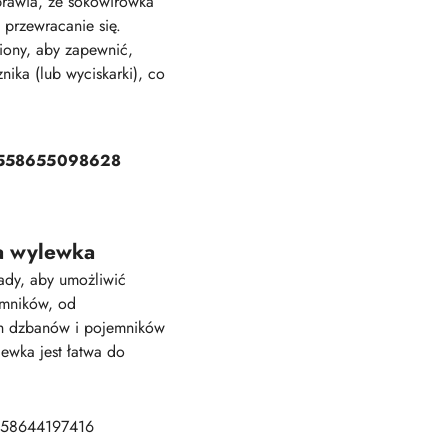
prawia, że sokowirówka
 przewracanie się.
iony, aby zapewnić,
nika (lub wyciskarki), co
a wylewka
dy, aby umożliwić
emników, od
ch dzbanów i pojemników
ewka jest łatwa do