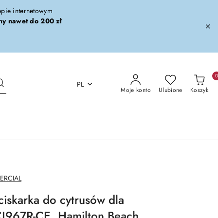
lepie internetowym
ny nawet do 200 zł
PL
Moje konto
Ulubione
Koszyk
ERCIAL
ciskarka do cytrusów dla
CJ967R-CE, Hamilton Beach