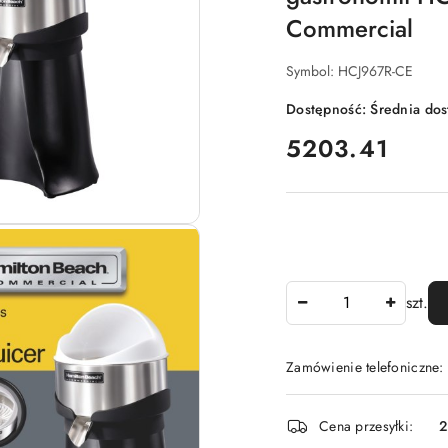
Commercial
Symbol:
HCJ967R-CE
Dostępność:
Średnia do
cena:
5203.41
Ilość
szt.
Zamówienie telefoniczne:
Dostępność
Cena przesyłki:
2
i