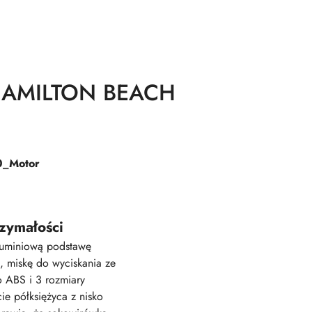
AMILTON BEACH
zymałości
luminiową podstawę
 miskę do wyciskania ze
ko ABS i 3 rozmiary
ie półksiężyca z nisko