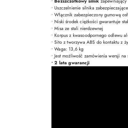
•
Bezszczotkowy silnik
zapewniający 
• Uszczelnienie silnika zabezpieczają
• Włącznik zabezpieczony gumową os
• Niski środek ciężkości gwarantuje sta
• Misa ze stali nierdzewnej
• Korpus z kwasoodpornego odlewu a
• Sito z tworzywa ABS do kontaktu z ż
• Waga: 13,6 kg
• Jest możliwość zamówienia wersji na
• 2 lata gwarancji