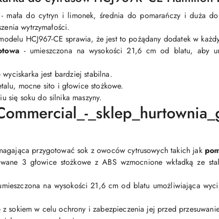
- mała do cytryn i limonek, średnia do pomarańczy i duża do
szenia wytrzymałości.
 modelu HCJ967-CE sprawia, że jest to pożądany dodatek w każd
lotowa
- umieszczona na wysokości 21,6 cm od blatu, aby u
 wyciskarka jest bardziej stabilna.
talu, mocne sito i głowice stożkowe.
u się soku do silnika maszyny.
omagająca przygotować sok z owoców cytrusowych takich jak
pom
towane 3 głowice stożkowe z ABS wzmocnione wkładką ze sta
 umieszczona na wysokości 21,6 cm od blatu umożliwiająca wyc
 z sokiem w celu ochrony i zabezpieczenia jej przed przesuwani