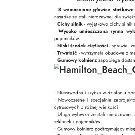
•
3 wzmocnione głowice stożkowe
nasadkę ze stali nierdzewnej dla zwięk
•
Cichy silnik
- wyjątkowo cichy silnik
•
Wysoko umieszczona rynna wy
pojemników.
•
Niski środek ciężkości
- sprawia, że
•
Trwałość
- wytrzymała obudowa z me
•
Gumowy kołnierz
zapobiega dostani
• Niezawodna i szybka w działaniu p
• Nowoczesne i specjalnie zaprojek
cytrusowych o różnej wielkości
• Długa wylewka ze stali nierdzewnej
szklanek i pojemników
• Gumowy kołnierz podtrzymujący misę