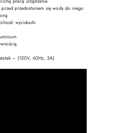
cichą pracę urządzenia
ce przed przedostaniem się wody do niego
łoną
bilność wyciskarki
luminium
ywnością
 statek – (120V, 60Hz, 3A)