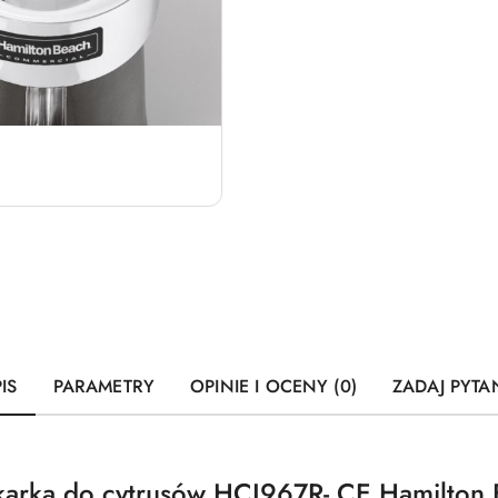
IS
PARAMETRY
OPINIE I OCENY (0)
ZADAJ PYTA
skarka do cytrusów HCJ967R- CE Hamilton