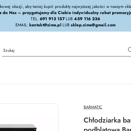
tkowej okazji, aby taniej kupić produkty najwyższej jakości w naszym sk
z do Nas – przygotujemy dla Ciebie indywidualny rabat promocyj
TEL.
691 913 157
LUB
459 116 236
EMAIL:
kontakt@zime.pl
LUB
sklep.zime@gmail.com
NAZWA
BARMATIC
PRODUCENTA:
Chłodziarka ba
podblatowa Bar