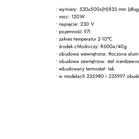
• wymiary: 530x500x(H)835 mm (długo
• moc: 120W
• napięcie: 230 V
• pojemność 97l
• zakres temperatur 2-10℃
• środek chłodniczy: R600a/40g
• obudowa wewnętrzna: tłoczone alum
• obudowa zewnętrzna: stal nierdzewn
• wbudowany termostat: tak
• w modelach 235980 i 235997 obud
Pomiń karuzelę produktów