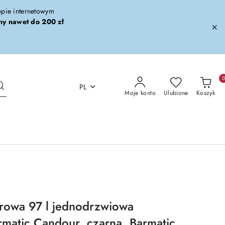
lepie internetowym
ny nawet do 200 zł
PL
Moje konto
Ulubione
Koszyk
rowa 97 l jednodrzwiowa
matic Candour, czarna, Barmatic