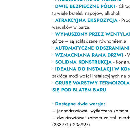
•
DWIE BEZPIECZNE PÓŁKI
- Chłod
tu wiele butelek napojów, alkoholi
•
ATRAKCYJNA EKSPOZYCJA
- Pro
warunków w barze.
•
WYMUSZONY PRZEZ WENTYLAT
górze – są schładzane równomiernie
•
AUTOMATYCZNE ODSZRANIANI
•
WZMACNIANA RAMA DRZWI
- W
•
SOLIDNA KONSTRUKCJA
- Konstru
•
IDEALNA DO INSTALACJI W K
zakłóca możliwości instalacyjnych na b
•
GRUBE WARSTWY TERMOIZOLAC
SIĘ POD BLATEM BARU
• Dostępne dwie wersje:
– jednodrzwiowa: wytłaczana komora 
– dwudrzwiowa: komora ze stali nierdz
(233771 i 235997)