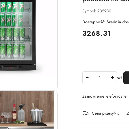
Symbol:
235980
Dostępność:
Średnia do
cena:
3268.31
Ilość
szt.
Zamówienie telefoniczne:
Dostępność
Cena przesyłki:
2
i
dostawa