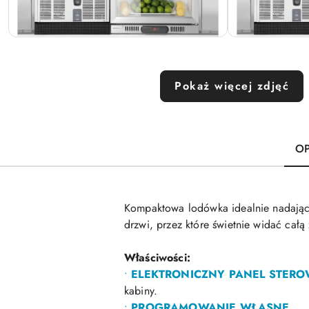
Pokaż więcej zdjęć
OP
Kompaktowa lodówka idealnie nadająca 
drzwi, przez które świetnie widać całą
Właściwości:
•
ELEKTRONICZNY PANEL STER
kabiny.
•
PROGRAMOWANIE WŁASNE