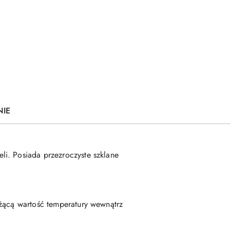
NIE
i. Posiada przezroczyste szklane
eżącą wartość temperatury wewnątrz