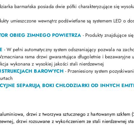
ziarka barmańska posiada dwie półki charakteryzujące się wysoką
dukty umieszczone wewnątrz podświetlane są systemem LED o dos
OR OBIEG ZIMNEGO POWIETRZA
- Produkty znajdujące się
E
- W pełni automatyczny system odszraniający pozwala na zach
zmacniana rama drzwi gwarantująca długoletnie i bezawaryjne 
kcja wykonana z wysokiej jakości stali nierdzewnej
ONSTRUKCJACH BAROWYCH
- Przeniesiony system pozyskiwani
urtach
YJNE SEPARUJĄ BOKI CHŁODZIARKI OD INNYCH EMI
aluminiowa, drzwi z tworzywa sztucznego z hartowanym szkłem 
ewnej, drzwi rozsuwane z wykończeniem ze stali nierdzewnej sta