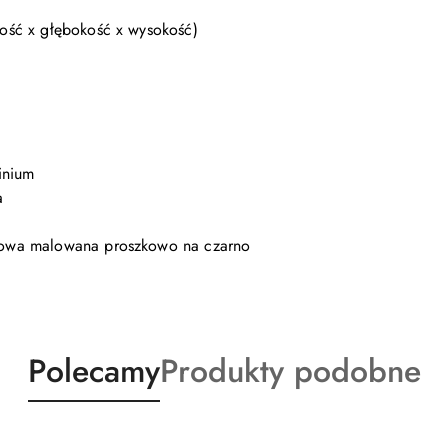
ść x głębokość x wysokość)
inium
a
owa malowana proszkowo na czarno
Produkty
Produkty
Polecamy
Produkty podobne
o
o