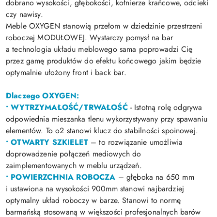
dobrano wysokości, głębokości, kołnierze krańcowe, odcieki
czy nawisy.
Meble OXYGEN stanowią przełom w dziedzinie przestrzeni
roboczej MODUŁOWEJ. Wystarczy pomysł na bar
a technologia układu meblowego sama poprowadzi Cię
przez gamę produktów do efektu końcowego jakim będzie
optymalnie ułożony front i back bar.
Dlaczego OXYGEN:
• WYTRZYMAŁOŚĆ/TRWAŁOŚĆ
- Istotną rolę odgrywa
odpowiednia mieszanka tlenu wykorzystywany przy spawaniu
elementów. To o2 stanowi klucz do stabilności spoinowej.
• OTWARTY SZKIELET
– to rozwiązanie umożliwia
doprowadzenie połączeń mediowych do
zaimplementowanych w meblu urządzeń.
• POWIERZCHNIA ROBOCZA
– głęboka na 650 mm
i ustawiona na wysokości 900mm stanowi najbardziej
optymalny układ roboczy w barze. Stanowi to normę
barmańską stosowaną w większości profesjonalnych barów