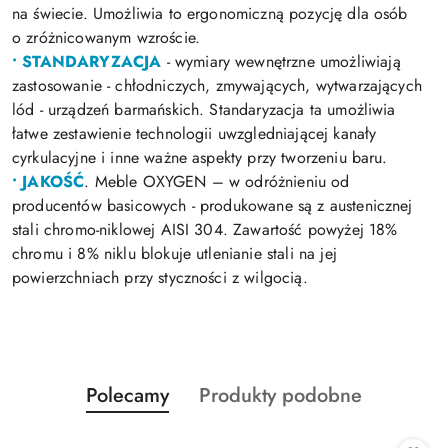
na świecie. Umożliwia to ergonomiczną pozycję dla osób
o zróżnicowanym wzroście.
• STANDARYZACJA
- wymiary wewnętrzne umożliwiają
zastosowanie - chłodniczych, zmywających, wytwarzających
lód - urządzeń barmańskich. Standaryzacja ta umożliwia
łatwe zestawienie technologii uwzgledniającej kanały
cyrkulacyjne i inne ważne aspekty przy tworzeniu baru.
• JAKOŚĆ
. Meble OXYGEN – w odróżnieniu od
producentów basicowych - produkowane są z austenicznej
stali chromo-niklowej AISI 304. Zawartość powyżej 18%
chromu i 8% niklu blokuje utlenianie stali na jej
powierzchniach przy styczności z wilgocią.
Produkty
Produkty
Polecamy
Produkty podobne
Pomiń karuzelę produktów
o
o
statusie:
statusie: