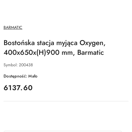
NAZWA
BARMATIC
PRODUCENTA:
Bostońska stacja myjąca Oxygen,
400x650x(H)900 mm, Barmatic
Symbol:
200438
Dostępność:
Mało
cena:
6137.60