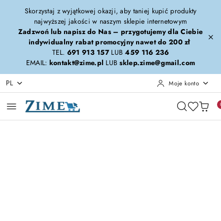
Przejdź do treści głównej
Przejdź do wyszukiwarki
Przejdź do moje konto
Przejdź do menu głównego
Przejdź do opisu produktu
Przejdź do stopki
Skorzystaj z wyjątkowej okazji, aby taniej kupić produkty
najwyższej jakości w naszym sklepie internetowym
Zadzwoń lub napisz do Nas – przygotujemy dla Ciebie
indywidualny rabat promocyjny nawet do 200 zł
TEL.
691 913 157
LUB
459 116 236
EMAIL:
kontakt@zime.pl
LUB
sklep.zime@gmail.com
PL
Moje konto