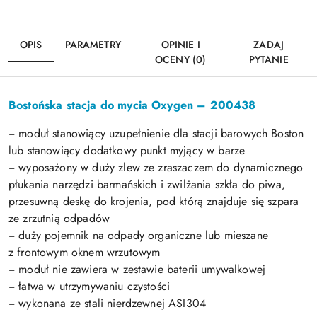
OPIS
PARAMETRY
OPINIE I
ZADAJ
OCENY (0)
PYTANIE
Bostońska stacja do mycia Oxygen – 200438
− moduł stanowiący uzupełnienie dla stacji barowych Boston
lub stanowiący dodatkowy punkt myjący w barze
− wyposażony w duży zlew ze zraszaczem do dynamicznego
płukania narzędzi barmańskich i zwilżania szkła do piwa,
przesuwną deskę do krojenia, pod którą znajduje się szpara
ze zrzutnią odpadów
− duży pojemnik na odpady organiczne lub mieszane
z frontowym oknem wrzutowym
− moduł nie zawiera w zestawie baterii umywalkowej
− łatwa w utrzymywaniu czystości
− wykonana ze stali nierdzewnej ASI304