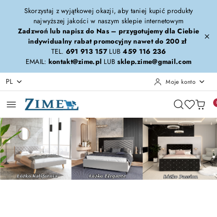
Przejdź do treści głównej
Przejdź do wyszukiwarki
Przejdź do moje konto
Przejdź do menu głównego
Przejdź do stopki
Skorzystaj z wyjątkowej okazji, aby taniej kupić produkty
najwyższej jakości w naszym sklepie internetowym
Zadzwoń lub napisz do Nas – przygotujemy dla Ciebie
indywidualny rabat promocyjny nawet do 200 zł
TEL.
691 913 157
LUB
459 116 236
EMAIL:
kontakt@zime.pl
LUB
sklep.zime@gmail.com
PL
Moje konto
Pomiń karuzelę promocyjną
Kalifornia-Elegante-Passion
Calypso-Forza-Era
Kalifornia-Elegante-Passion
Calypso-Forza-Era