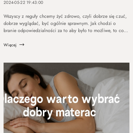
2024-05-22 19:43:00
Wszyscy z reguły chcemy żyć zdrowo, czyli dobrze się czuć,
dobrze wyglądać, być ogólnie sprawnym. Jak chodzi o
branie odpowiedzialności za to aby było to możliwe, to co
innego . Większość z nas stwierdzi że się na tym nie zna, od
tego są medycy, di...
Więcej