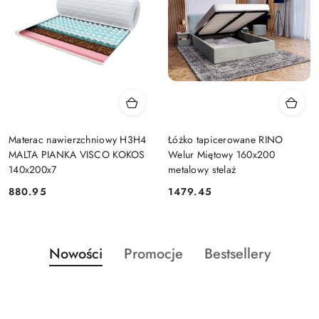
Materac nawierzchniowy H3H4
Łóżko tapicerowane RINO
MALTA PIANKA VISCO KOKOS
Welur Miętowy 160x200
140x200x7
metalowy stelaż
880.95
1479.45
Cena:
Cena:
Produkty
Produkty
Produkty
Nowości
Promocje
Bestsellery
Pomiń karuzelę produktów
o
o
o
statusie:
statusie:
statusie: