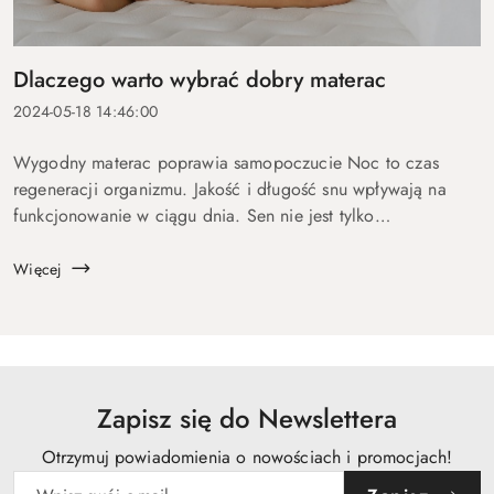
Dlaczego warto wybrać dobry materac
2024-05-18 14:46:00
Wygodny materac poprawia samopoczucie Noc to czas
regeneracji organizmu. Jakość i długość snu wpływają na
funkcjonowanie w ciągu dnia. Sen nie jest tylko
odpoczynkiem – jest niezbędny do regeneracji fizycznej i
psychicznej. Podczas snu organizm odbu...
Więcej
Zapisz się do Newslettera
Otrzymuj powiadomienia o nowościach i promocjach!