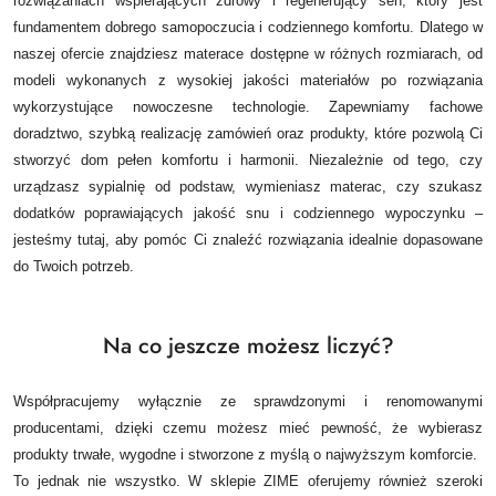
rozwiązaniach wspierających zdrowy i regenerujący sen, który jest
fundamentem dobrego samopoczucia i codziennego komfortu. Dlatego w
naszej ofercie znajdziesz materace dostępne w różnych rozmiarach, od
modeli wykonanych z wysokiej jakości materiałów po rozwiązania
wykorzystujące nowoczesne technologie.
Zapewniamy fachowe
doradztwo, szybką realizację zamówień oraz produkty, które pozwolą Ci
stworzyć dom pełen komfortu i harmonii. Niezależnie od tego, czy
urządzasz sypialnię od podstaw, wymieniasz materac, czy szukasz
dodatków poprawiających jakość snu i codziennego wypoczynku –
jesteśmy tutaj, aby pomóc Ci znaleźć rozwiązania idealnie dopasowane
do Twoich potrzeb.
Na co jeszcze możesz liczyć?
Współpracujemy wyłącznie ze sprawdzonymi i renomowanymi
producentami, dzięki czemu możesz mieć pewność, że wybierasz
produkty trwałe, wygodne i stworzone z myślą o najwyższym komforcie.
To jednak nie wszystko. W sklepie ZIME oferujemy również szeroki