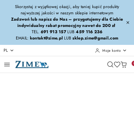
Przejdź do treści głównej
Przejdź do wyszukiwarki
Przejdź do moje konto
Przejdź do menu głównego
Przejdź do opisu produktu
Przejdź do stopki
Skorzystaj z wyjątkowej okazji, aby taniej kupić produkty
najwyższej jakości w naszym sklepie internetowym
Zadzwoń lub napisz do Nas – przygotujemy dla Ciebie
indywidualny rabat promocyjny nawet do 200 zł
TEL.
691 913 157
LUB
459 116 236
EMAIL:
kontakt@zime.pl
LUB
sklep.zime@gmail.com
PL
Moje konto