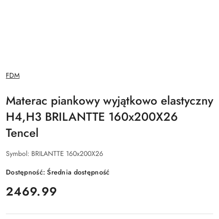
NAZWA
FDM
PRODUCENTA:
Materac piankowy wyjątkowo elastyczny
H4,H3 BRILANTTE 160x200X26
Tencel
Symbol:
BRILANTTE 160x200X26
Dostępność:
Średnia dostępność
cena:
2469.99