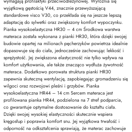
wymagają profilaktyki przeciwodleżynowej. Wyróżnia się
wyjątkową gęstością V44, znacznie przewyższającą
standardowe visco V30, co przekłada się na jeszcze lepszą
adaptację do sylwetki oraz zwiększony komfort wypoczynku.
Pianka wysokoelastyczna HR30 – 4 cm Środkowa warstwa
materaca została wykonana z pianki HR30, która dzięki swojej
budowie opartej na milionach pęcherzyków powietrza idealnie
dopasowuje się do ciała, jednocześnie zachowując lekkość i
sprężystość. Jej zwiększona elastyczność nie tylko wpływa na
komfort użytkowania, ale także znacząco wydłuża żywotność
materaca. Dodatkowo porowata struktura pianki HR30
zapewnia skuteczną wentylację, zapobiegając gromadzeniu się
wilgoci oraz rozwojowi pleśni i grzybów. Pianka
wysokoelastyczna HR44 – 14 cm Sercem materaca jest
profilowana pianka HR44, podzielona na 7 stref podparcia,
co gwarantuje optymalne dostosowanie do kształtu ciała.
Dzięki swojej wysokiej elastyczności skutecznie wspiera
kręgosłup i poprawia komfort snu. Jej wyjątkowa trwałość i
odporność na odkształcenia sprawiają, że materac zachowuje