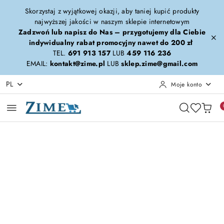
Przejdź do treści głównej
Przejdź do wyszukiwarki
Przejdź do moje konto
Przejdź do menu głównego
Przejdź do opisu produktu
Przejdź do stopki
Skorzystaj z wyjątkowej okazji, aby taniej kupić produkty
najwyższej jakości w naszym sklepie internetowym
Zadzwoń lub napisz do Nas – przygotujemy dla Ciebie
indywidualny rabat promocyjny nawet do 200 zł
TEL.
691 913 157
LUB
459 116 236
EMAIL:
kontakt@zime.pl
LUB
sklep.zime@gmail.com
PL
Moje konto