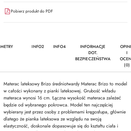
Pobierz produkt do PDF
AMETRY
INFO2
INFO4
INFORMACJE
OPIN
DOT.
I
BEZPIECZEŃSTWA
OCE
(0)
Materac lateksowy Brizo średniotwardy Materac Brizo to model
w całości wykonany z pianki lateksowej. Grubość wkładu
materaca wynosi 16 cm. Łączna wysokość materaca zależeć
będzie od wybranego pokrowca. Model ten najczęściej
wybierany jest przez osoby z problemami kręgosłupa, głównie
dlatego że pianka lateksowa ze względu na swoją
elastyczność, doskonale dopasowuje się do kształtu ciała i