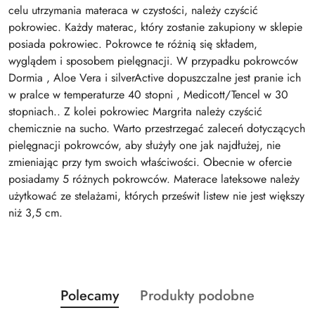
celu utrzymania materaca w czystości, należy czyścić
pokrowiec. Każdy materac, który zostanie zakupiony w sklepie
posiada pokrowiec. Pokrowce te różnią się składem,
wyglądem i sposobem pielęgnacji. W przypadku pokrowców
Dormia , Aloe Vera i silverActive dopuszczalne jest pranie ich
w pralce w temperaturze 40 stopni , Medicott/Tencel w 30
stopniach.. Z kolei pokrowiec Margrita należy czyścić
chemicznie na sucho. Warto przestrzegać zaleceń dotyczących
pielęgnacji pokrowców, aby służyły one jak najdłużej, nie
zmieniając przy tym swoich właściwości. Obecnie w ofercie
posiadamy 5 różnych pokrowców. Materace lateksowe należy
użytkować ze stelażami, których prześwit listew nie jest większy
niż 3,5 cm.
Produkty
Produkty
Polecamy
Produkty podobne
Pomiń karuzelę produktów
o
o