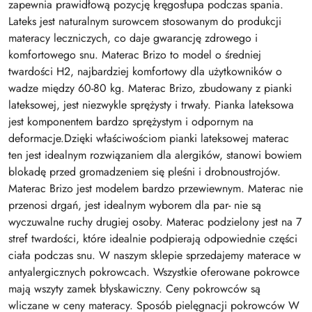
zapewnia prawidłową pozycję kręgosłupa podczas spania.
Lateks jest naturalnym surowcem stosowanym do produkcji
materacy leczniczych, co daje gwarancję zdrowego i
komfortowego snu. Materac Brizo to model o średniej
twardości H2, najbardziej komfortowy dla użytkowników o
wadze między 60-80 kg. Materac Brizo, zbudowany z pianki
lateksowej, jest niezwykle sprężysty i trwały. Pianka lateksowa
jest komponentem bardzo sprężystym i odpornym na
deformacje.Dzięki właściwościom pianki lateksowej materac
ten jest idealnym rozwiązaniem dla alergików, stanowi bowiem
blokadę przed gromadzeniem się pleśni i drobnoustrojów.
Materac Brizo jest modelem bardzo przewiewnym. Materac nie
przenosi drgań, jest idealnym wyborem dla par- nie są
wyczuwalne ruchy drugiej osoby. Materac podzielony jest na 7
stref twardości, które idealnie podpierają odpowiednie części
ciała podczas snu. W naszym sklepie sprzedajemy materace w
antyalergicznych pokrowcach. Wszystkie oferowane pokrowce
mają wszyty zamek błyskawiczny. Ceny pokrowców są
wliczane w ceny materacy. Sposób pielęgnacji pokrowców W