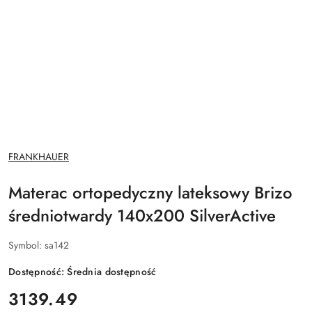
NAZWA
FRANKHAUER
PRODUCENTA:
Materac ortopedyczny lateksowy Brizo
średniotwardy 140x200 SilverActive
Symbol:
sa142
Dostępność:
Średnia dostępność
cena:
3139.49