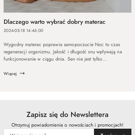
Dlaczego warto wybrać dobry materac
2024-05-18 14:46:00
Wygodny materac poprawia samopoczucie Noc to czas
regeneracji organizmu. Jakość i długość snu wpływają na
funkcjonowanie w ciągu dnia. Sen nie jest tylko
odpoczynkiem – jest niezbędny do regeneracji fizycznej i
psychicznej. Podczas snu organizm odbu...
Więcej
Zapisz się do Newslettera
Otrzymuj powiadomienia o nowościach i promocjach!