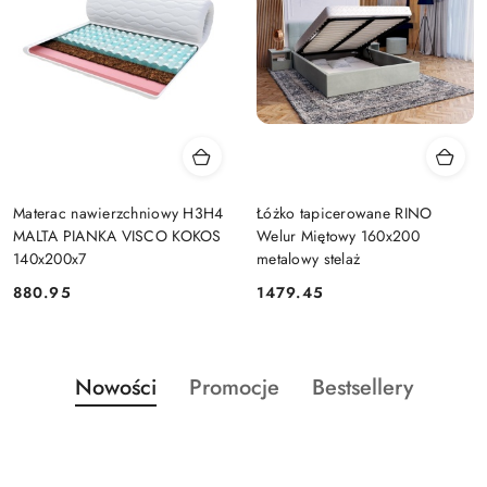
Materac nawierzchniowy H3H4
Łóżko tapicerowane RINO
MALTA PIANKA VISCO KOKOS
Welur Miętowy 160x200
140x200x7
metalowy stelaż
880.95
1479.45
Cena:
Cena:
Produkty
Produkty
Produkty
Nowości
Promocje
Bestsellery
Pomiń karuzelę produktów
o
o
o
statusie:
statusie:
statusie: