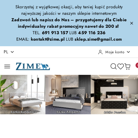
Przejdź do treści głównej
Przejdź do wyszukiwarki
Przejdź do moje konto
Przejdź do menu głównego
Przejdź do stopki
Skorzystaj z wyjątkowej okazji, aby taniej kupić produkty
najwyższej jakości w naszym sklepie internetowym
Zadzwoń lub napisz do Nas – przygotujemy dla Ciebie
indywidualny rabat promocyjny nawet do 200 zł
TEL.
691 913 157
LUB
459 116 236
EMAIL:
kontakt@zime.pl
LUB
sklep.zime@gmail.com
PL
Moje konto
Pomiń karuzelę promocyjną
Kalifornia-Elegante-Passion
Calypso-Forza-Era
Kalifornia-Elegante-Passion
Calypso-Forza-Era