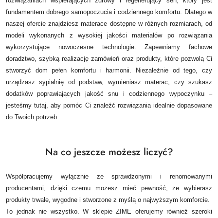
rozwiązaniach wspierających zdrowy i regenerujący sen, który jest
fundamentem dobrego samopoczucia i codziennego komfortu. Dlatego w
naszej ofercie znajdziesz materace dostępne w różnych rozmiarach, od
modeli wykonanych z wysokiej jakości materiałów po rozwiązania
wykorzystujące nowoczesne technologie.
Zapewniamy fachowe
doradztwo, szybką realizację zamówień oraz produkty, które pozwolą Ci
stworzyć dom pełen komfortu i harmonii. Niezależnie od tego, czy
urządzasz sypialnię od podstaw, wymieniasz materac, czy szukasz
dodatków poprawiających jakość snu i codziennego wypoczynku –
jesteśmy tutaj, aby pomóc Ci znaleźć rozwiązania idealnie dopasowane
do Twoich potrzeb.
Na co jeszcze możesz liczyć?
Współpracujemy wyłącznie ze sprawdzonymi i renomowanymi
producentami, dzięki czemu możesz mieć pewność, że wybierasz
produkty trwałe, wygodne i stworzone z myślą o najwyższym komforcie.
To jednak nie wszystko. W sklepie ZIME oferujemy również szeroki