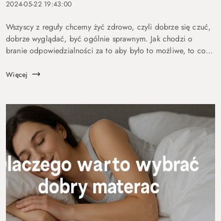
2024-05-22 19:43:00
Wszyscy z reguły chcemy żyć zdrowo, czyli dobrze się czuć,
dobrze wyglądać, być ogólnie sprawnym. Jak chodzi o
branie odpowiedzialności za to aby było to możliwe, to co
innego . Większość z nas stwierdzi że się na tym nie zna, od
tego są medycy, di...
Więcej