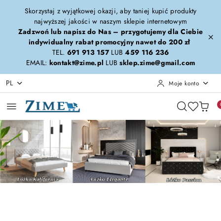
Przejdź do treści głównej
Przejdź do wyszukiwarki
Przejdź do moje konto
Przejdź do menu głównego
Przejdź do stopki
Skorzystaj z wyjątkowej okazji, aby taniej kupić produkty
najwyższej jakości w naszym sklepie internetowym
Zadzwoń lub napisz do Nas – przygotujemy dla Ciebie
indywidualny rabat promocyjny nawet do 200 zł
TEL.
691 913 157
LUB
459 116 236
EMAIL:
kontakt@zime.pl
LUB
sklep.zime@gmail.com
PL
Moje konto
Pomiń karuzelę promocyjną
Kalifornia-Elegante-Passion
Calypso-Forza-Era
Kalifornia-Elegante-Passion
Calypso-Forza-Era