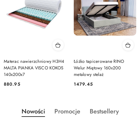
Materac nawierzchniowy H3H4
Łóżko tapicerowane RINO
MALTA PIANKA VISCO KOKOS
Welur Miętowy 160x200
140x200x7
metalowy stelaż
880.95
1479.45
Cena:
Cena:
Produkty
Produkty
Produkty
Nowości
Promocje
Bestsellery
Pomiń karuzelę produktów
o
o
o
statusie:
statusie:
statusie: