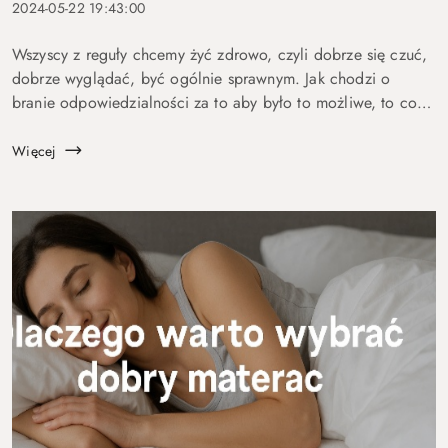
2024-05-22 19:43:00
Wszyscy z reguły chcemy żyć zdrowo, czyli dobrze się czuć,
dobrze wyglądać, być ogólnie sprawnym. Jak chodzi o
branie odpowiedzialności za to aby było to możliwe, to co
innego . Większość z nas stwierdzi że się na tym nie zna, od
tego są medycy, di...
Więcej