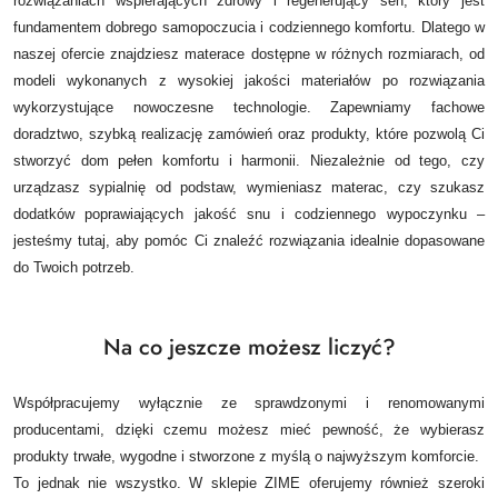
rozwiązaniach wspierających zdrowy i regenerujący sen, który jest
fundamentem dobrego samopoczucia i codziennego komfortu. Dlatego w
naszej ofercie znajdziesz materace dostępne w różnych rozmiarach, od
modeli wykonanych z wysokiej jakości materiałów po rozwiązania
wykorzystujące nowoczesne technologie.
Zapewniamy fachowe
doradztwo, szybką realizację zamówień oraz produkty, które pozwolą Ci
stworzyć dom pełen komfortu i harmonii. Niezależnie od tego, czy
urządzasz sypialnię od podstaw, wymieniasz materac, czy szukasz
dodatków poprawiających jakość snu i codziennego wypoczynku –
jesteśmy tutaj, aby pomóc Ci znaleźć rozwiązania idealnie dopasowane
do Twoich potrzeb.
Na co jeszcze możesz liczyć?
Współpracujemy wyłącznie ze sprawdzonymi i renomowanymi
producentami, dzięki czemu możesz mieć pewność, że wybierasz
produkty trwałe, wygodne i stworzone z myślą o najwyższym komforcie.
To jednak nie wszystko. W sklepie ZIME oferujemy również szeroki