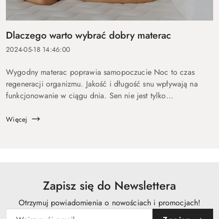
Dlaczego warto wybrać dobry materac
2024-05-18 14:46:00
Wygodny materac poprawia samopoczucie Noc to czas
regeneracji organizmu. Jakość i długość snu wpływają na
funkcjonowanie w ciągu dnia. Sen nie jest tylko
odpoczynkiem – jest niezbędny do regeneracji fizycznej i
psychicznej. Podczas snu organizm odbu...
Więcej
Zapisz się do Newslettera
Otrzymuj powiadomienia o nowościach i promocjach!