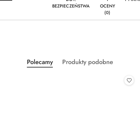
BEZPIECZEŃSTWA
OCENY
(0)
Produkty
Produkty
Polecamy
Produkty podobne
Pomiń karuzelę produktów
o
o
statusie:
statusie: