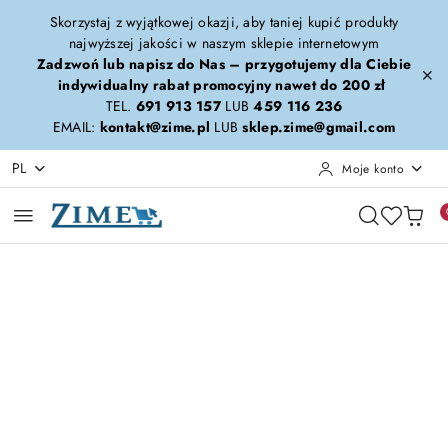
Przejdź do treści głównej
Przejdź do wyszukiwarki
Przejdź do moje konto
Przejdź do menu głównego
Przejdź do opisu produktu
Przejdź do stopki
Skorzystaj z wyjątkowej okazji, aby taniej kupić produkty
najwyższej jakości w naszym sklepie internetowym
Zadzwoń lub napisz do Nas – przygotujemy dla Ciebie
indywidualny rabat promocyjny nawet do 200 zł
TEL.
691 913 157
LUB
459 116 236
EMAIL:
kontakt@zime.pl
LUB
sklep.zime@gmail.com
PL
Moje konto