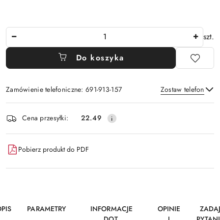
Ilość
szt.
Do koszyka
Zamówienie telefoniczne: 691-913-157
Zostaw telefon
Dostępność
Cena przesyłki:
22.49
i
Wyślij
dostawa
Pobierz produkt do PDF
PIS
PARAMETRY
INFORMACJE
OPINIE
ZADA
DOT.
I
PYTAN