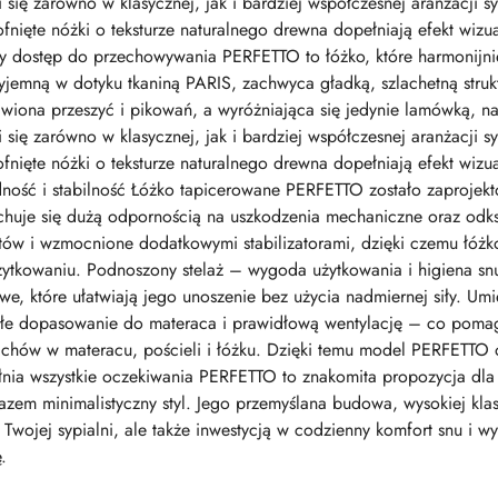
się zarówno w klasycznej, jak i bardziej współczesnej aranżacji s
cofnięte nóżki o teksturze naturalnego drewna dopełniają efekt wiz
twy dostęp do przechowywania PERFETTO to łóżko, które harmonijni
emną w dotyku tkaniną PARIS, zachwyca gładką, szlachetną struktu
wiona przeszyć i pikowań, a wyróżniająca się jedynie lamówką, n
się zarówno w klasycznej, jak i bardziej współczesnej aranżacji s
cofnięte nóżki o teksturze naturalnego drewna dopełniają efekt wiz
idność i stabilność Łóżko tapicerowane PERFETTO zostało zaprojekt
huje się dużą odpornością na uszkodzenia mechaniczne oraz odksz
w i wzmocnione dodatkowymi stabilizatorami, dzięki czemu łóżko n
ytkowaniu. Podnoszony stelaż – wygoda użytkowania i higiena sn
owe, które ułatwiają jego unoszenie bez użycia nadmiernej siły. U
nałe dopasowanie do materaca i prawidłową wentylację – co pom
achów w materacu, pościeli i łóżku. Dzięki temu model PERFETTO o
łnia wszystkie oczekiwania PERFETTO to znakomita propozycja dl
razem minimalistyczny styl. Jego przemyślana budowa, wysokiej kla
em Twojej sypialni, ale także inwestycją w codzienny komfort snu i
.