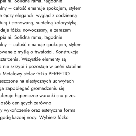
ypialni. Solidna rama, łagodnie
ualny – całość emanuje spokojem, stylem
e łączy elegancki wygląd z codzienną
rą i stonowaną, subtelną kolorystyką.
adaje łóżku nowoczesny, a zarazem
ypialni. Solidna rama, łagodnie
ualny – całość emanuje spokojem, stylem
owane z myślą o trwałości. Konstrukcja
tałcenia. Wszystkie elementy są
ie skrzypi i pozostaje w pełni stabilne
u Metalowy stelaż łóżka PERFETTO
mieszczone na elastycznych uchwytach
aga zapobiegać gromadzeniu się
feruje higieniczne warunki snu przez
a osób ceniących zarówno
sy wykończenie oraz estetyczna forma
 wygodę każdej nocy. Wybierz łóżko