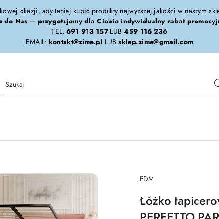
tkowej okazji, aby taniej kupić produkty najwyższej jakości w naszym sk
z do Nas – przygotujemy dla Ciebie indywidualny rabat promocyj
TEL.
691 913 157
LUB
459 116 236
EMAIL:
kontakt@zime.pl
LUB
sklep.zime@gmail.com
NAZWA
FDM
PRODUCENTA:
Łóżko tapicero
PERFETTO PAR