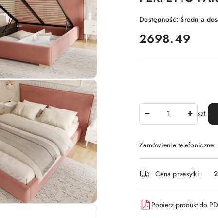
Dostępność:
Średnia do
cena:
2698.49
Ilość
szt.
Zamówienie telefoniczne:
Dostępność
Cena przesyłki:
2
i
dostawa
Pobierz produkt do P