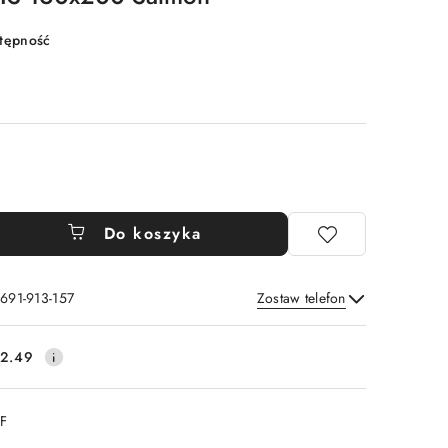
stępność
Do koszyka
 691-913-157
Zostaw telefon
Wyślij
2.49
DF