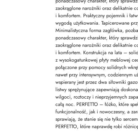
ponadczasowy charakter, który sprawdzi 
zaokrąglone narożniki oraz delikatnie 
i komfortem. Praktyczny pojemnik i ła
wygodą użytkowania. Tapicerowane przyj
Minimalistyczna forma zagłówka, pozba
ponadczasowy charakter, który sprawdzi 
zaokrąglone narożniki oraz delikatnie 
i komfortem. Konstrukcja na lata – sol
z wysokogatunkowej płyty meblowej cec
połączone przy pomocy solidnych wkrętó
nawet przy intensywnym, codziennym uż
wspierany jest przez dwa siłowniki gaz
listwy sprężynujące zapewniają dosko
wilgoci, roztoczy i nieprzyjemnych zap
całą noc. PERFETTO – łóżko, które spe
funkcjonalność, jak i nowoczesny, a za
sprawiają, że stanie się nie tylko serc
PERFETTO, które naprawdę robi różnicę