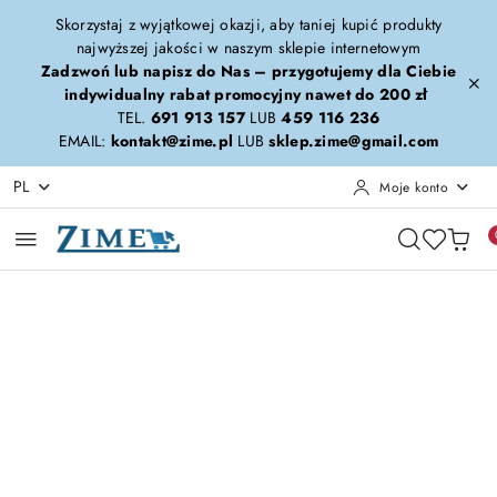
Przejdź do treści głównej
Przejdź do wyszukiwarki
Przejdź do moje konto
Przejdź do menu głównego
Przejdź do opisu produktu
Przejdź do stopki
Skorzystaj z wyjątkowej okazji, aby taniej kupić produkty
najwyższej jakości w naszym sklepie internetowym
Zadzwoń lub napisz do Nas – przygotujemy dla Ciebie
indywidualny rabat promocyjny nawet do 200 zł
TEL.
691 913 157
LUB
459 116 236
EMAIL:
kontakt@zime.pl
LUB
sklep.zime@gmail.com
PL
Moje konto