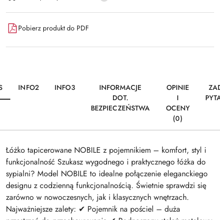
i
Wyślij
dostawa
Pobierz produkt do PDF
S
INFO2
INFO3
INFORMACJE
OPINIE
ZA
DOT.
I
PYT
BEZPIECZEŃSTWA
OCENY
(0)
Łóżko tapicerowane NOBILE z pojemnikiem – komfort, styl i
funkcjonalność Szukasz wygodnego i praktycznego łóżka do
sypialni? Model NOBILE to idealne połączenie eleganckiego
designu z codzienną funkcjonalnością. Świetnie sprawdzi się
zarówno w nowoczesnych, jak i klasycznych wnętrzach.
Najważniejsze zalety: ✔ Pojemnik na pościel – duża