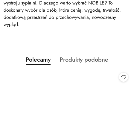
wystroju sypialni. Dlaczego warto wybrać NOBILE? To
doskonały wybór dla osób, które cenią: wygodę, trwałość,
dodatkową przestrzeń do przechowywania, nowoczesny
wygląd.
Produkty
Produkty
Polecamy
Produkty podobne
Pomiń karuzelę produktów
o
o
statusie:
statusie: