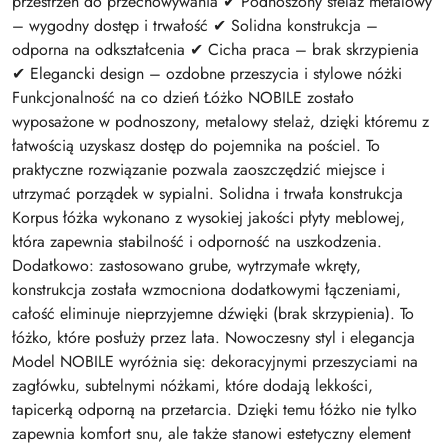
przestrzeń do przechowywania ✔ Podnoszony stelaż metalowy
– wygodny dostęp i trwałość ✔ Solidna konstrukcja –
odporna na odkształcenia ✔ Cicha praca – brak skrzypienia
✔ Elegancki design – ozdobne przeszycia i stylowe nóżki
Funkcjonalność na co dzień Łóżko NOBILE zostało
wyposażone w podnoszony, metalowy stelaż, dzięki któremu z
łatwością uzyskasz dostęp do pojemnika na pościel. To
praktyczne rozwiązanie pozwala zaoszczędzić miejsce i
utrzymać porządek w sypialni. Solidna i trwała konstrukcja
Korpus łóżka wykonano z wysokiej jakości płyty meblowej,
która zapewnia stabilność i odporność na uszkodzenia.
Dodatkowo: zastosowano grube, wytrzymałe wkręty,
konstrukcja została wzmocniona dodatkowymi łączeniami,
całość eliminuje nieprzyjemne dźwięki (brak skrzypienia). To
łóżko, które posłuży przez lata. Nowoczesny styl i elegancja
Model NOBILE wyróżnia się: dekoracyjnymi przeszyciami na
zagłówku, subtelnymi nóżkami, które dodają lekkości,
tapicerką odporną na przetarcia. Dzięki temu łóżko nie tylko
zapewnia komfort snu, ale także stanowi estetyczny element