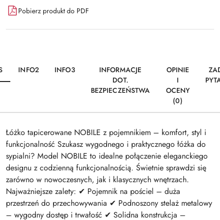
Pobierz produkt do PDF
S
INFO2
INFO3
INFORMACJE
OPINIE
ZA
DOT.
I
PYT
BEZPIECZEŃSTWA
OCENY
(0)
Łóżko tapicerowane NOBILE z pojemnikiem – komfort, styl i
funkcjonalność Szukasz wygodnego i praktycznego łóżka do
sypialni? Model NOBILE to idealne połączenie eleganckiego
designu z codzienną funkcjonalnością. Świetnie sprawdzi się
zarówno w nowoczesnych, jak i klasycznych wnętrzach.
Najważniejsze zalety: ✔ Pojemnik na pościel – duża
przestrzeń do przechowywania ✔ Podnoszony stelaż metalowy
– wygodny dostęp i trwałość ✔ Solidna konstrukcja –