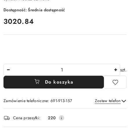
Dostępność:
Średnia dostępność
cena:
3020.84
Ilość
szt.
Do koszyka
Zamówienie telefoniczne: 691-913-157
Zostaw telefon
Dostępność
Cena przesyłki:
220
i
Wyślij
dostawa