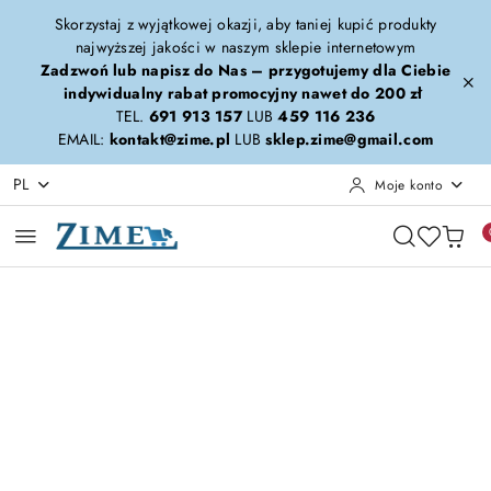
Przejdź do treści głównej
Przejdź do wyszukiwarki
Przejdź do moje konto
Przejdź do menu głównego
Przejdź do opisu produktu
Przejdź do stopki
Skorzystaj z wyjątkowej okazji, aby taniej kupić produkty
najwyższej jakości w naszym sklepie internetowym
Zadzwoń lub napisz do Nas – przygotujemy dla Ciebie
indywidualny rabat promocyjny nawet do 200 zł
TEL.
691 913 157
LUB
459 116 236
EMAIL:
kontakt@zime.pl
LUB
sklep.zime@gmail.com
PL
Moje konto