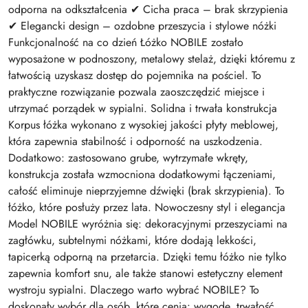
odporna na odkształcenia ✔ Cicha praca – brak skrzypienia
✔ Elegancki design – ozdobne przeszycia i stylowe nóżki
Funkcjonalność na co dzień Łóżko NOBILE zostało
wyposażone w podnoszony, metalowy stelaż, dzięki któremu z
łatwością uzyskasz dostęp do pojemnika na pościel. To
praktyczne rozwiązanie pozwala zaoszczędzić miejsce i
utrzymać porządek w sypialni. Solidna i trwała konstrukcja
Korpus łóżka wykonano z wysokiej jakości płyty meblowej,
która zapewnia stabilność i odporność na uszkodzenia.
Dodatkowo: zastosowano grube, wytrzymałe wkręty,
konstrukcja została wzmocniona dodatkowymi łączeniami,
całość eliminuje nieprzyjemne dźwięki (brak skrzypienia). To
łóżko, które posłuży przez lata. Nowoczesny styl i elegancja
Model NOBILE wyróżnia się: dekoracyjnymi przeszyciami na
zagłówku, subtelnymi nóżkami, które dodają lekkości,
tapicerką odporną na przetarcia. Dzięki temu łóżko nie tylko
zapewnia komfort snu, ale także stanowi estetyczny element
wystroju sypialni. Dlaczego warto wybrać NOBILE? To
doskonały wybór dla osób, które cenią: wygodę, trwałość,