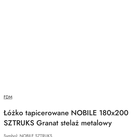
NAZWA
FDM
PRODUCENTA:
Łóżko tapicerowane NOBILE 180x200
SZTRUKS Granat stelaż metalowy
Symbol:
NOBILE SZTRUKS