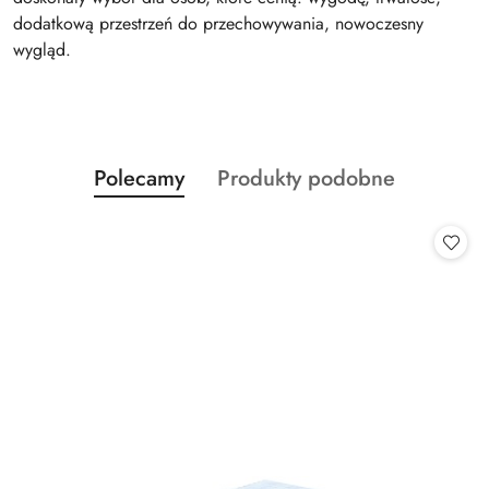
dodatkową przestrzeń do przechowywania, nowoczesny
wygląd.
Produkty
Produkty
Polecamy
Produkty podobne
Pomiń karuzelę produktów
o
o
statusie:
statusie: