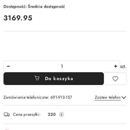
Dostępność:
Średnia dostępność
cena:
3169.95
Ilość
szt.
Do koszyka
Zamówienie telefoniczne: 691-913-157
Zostaw telefon
Dostępność
Cena przesyłki:
220
i
Wyślij
dostawa