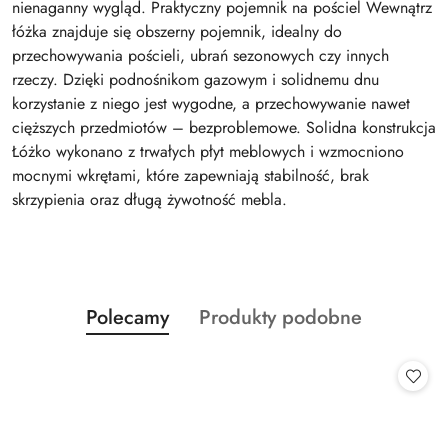
nienaganny wygląd. Praktyczny pojemnik na pościel Wewnątrz
łóżka znajduje się obszerny pojemnik, idealny do
przechowywania pościeli, ubrań sezonowych czy innych
rzeczy. Dzięki podnośnikom gazowym i solidnemu dnu
korzystanie z niego jest wygodne, a przechowywanie nawet
cięższych przedmiotów – bezproblemowe. Solidna konstrukcja
Łóżko wykonano z trwałych płyt meblowych i wzmocniono
mocnymi wkrętami, które zapewniają stabilność, brak
skrzypienia oraz długą żywotność mebla.
Produkty
Produkty
Polecamy
Produkty podobne
Pomiń karuzelę produktów
o
o
statusie:
statusie: