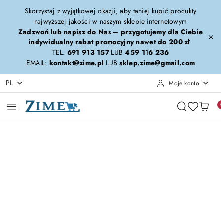
Przejdź do treści głównej
Przejdź do wyszukiwarki
Przejdź do moje konto
Przejdź do menu głównego
Przejdź do opisu produktu
Przejdź do stopki
Skorzystaj z wyjątkowej okazji, aby taniej kupić produkty
najwyższej jakości w naszym sklepie internetowym
Zadzwoń lub napisz do Nas – przygotujemy dla Ciebie
indywidualny rabat promocyjny nawet do 200 zł
TEL.
691 913 157
LUB
459 116 236
EMAIL:
kontakt@zime.pl
LUB
sklep.zime@gmail.com
PL
Moje konto