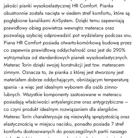
jakości pianki wysokoelastycznej HR Comfort. Pianka
obustronnie została nacięta w siedem stref komfortu, które są
pogłębione kanalikami AirSystem. Dzięki temu zapewniają
prawidłowy obieg powietrza wewnątrz materaca oraz
pozwalają szybciej odprowadzić pot wydzielany podczas snu.
Piana HR Comfort posiada otwarto-komórkową budowę przez
co zapewnia prawidłową oddychalność oraz jest do 290%
wytrzymalsza od standardowych pianek wysokoelastycznych.
Materac Torin dzięki swojej konstrukcji jest tzw. materacem
zimnym. Oznacza to, że pianka z której jest stworzony jest
materiałem dobrze oddychającym, obniżającym temperaturę
spania - a więc jest idealnym wyborem dla osób zimno-
lubnych. Wszystkie komponenty zastosowane w materacu
posiadają właściwości antyalergiczne oraz antygrzybiczne –
co czyni produkt idealnym rozwiązaniem dla alergików.
Materac Torin charakteryzuje się niezwykłą sprężystością oraz
elastycznością w miejscu nacisku, ponadto posiada 7 stref
komfortu dostosowanych do poszczególnych partii naszego