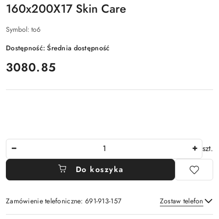
160x200X17 Skin Care
Symbol:
to6
Dostępność:
Średnia dostępność
cena:
3080.85
Ilość
szt.
Do koszyka
Zamówienie telefoniczne: 691-913-157
Zostaw telefon