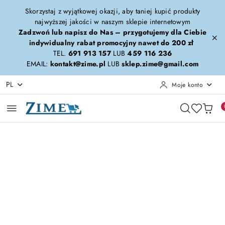
Przejdź do treści głównej
Przejdź do wyszukiwarki
Przejdź do moje konto
Przejdź do menu głównego
Przejdź do opisu produktu
Przejdź do stopki
Skorzystaj z wyjątkowej okazji, aby taniej kupić produkty
najwyższej jakości w naszym sklepie internetowym
Zadzwoń lub napisz do Nas – przygotujemy dla Ciebie
indywidualny rabat promocyjny nawet do 200 zł
TEL.
691 913 157
LUB
459 116 236
EMAIL:
kontakt@zime.pl
LUB
sklep.zime@gmail.com
PL
Moje konto