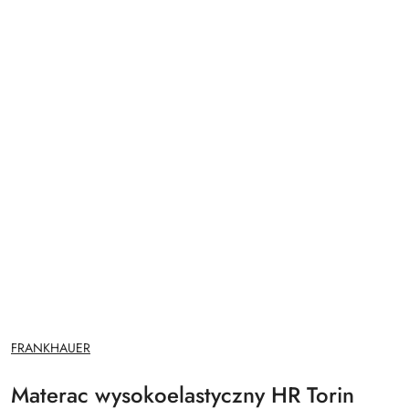
NAZWA
FRANKHAUER
PRODUCENTA:
Materac wysokoelastyczny HR Torin