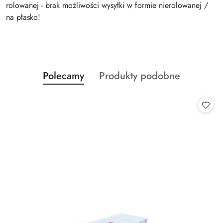
rolowanej - brak możliwości wysyłki w formie nierolowanej /
na płasko!
Produkty
Produkty
Polecamy
Produkty podobne
Pomiń karuzelę produktów
o
o
statusie:
statusie: