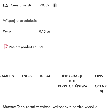
Dostępność
Cena przesyłki:
29.59
i
Wyślij
dostawa
Więcej o produkcie
Waga:
0.15 kg
Pobierz produkt do PDF
RAMETRY
INFO2
INFO4
INFORMACJE
OPINIE
DOT.
I
BEZPIECZEŃSTWA
OCENY
(0)
Materac Torin został w całości wykonany z bardzo wysokiej