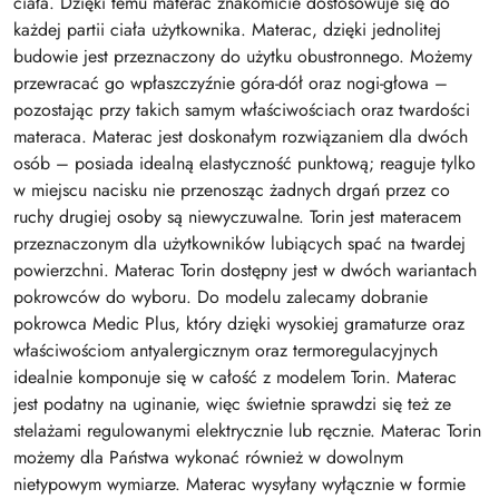
ciała. Dzięki temu materac znakomicie dostosowuje się do
każdej partii ciała użytkownika. Materac, dzięki jednolitej
budowie jest przeznaczony do użytku obustronnego. Możemy
przewracać go wpłaszczyźnie góra-dół oraz nogi-głowa –
pozostając przy takich samym właściwościach oraz twardości
materaca. Materac jest doskonałym rozwiązaniem dla dwóch
osób – posiada idealną elastyczność punktową; reaguje tylko
w miejscu nacisku nie przenosząc żadnych drgań przez co
ruchy drugiej osoby są niewyczuwalne. Torin jest materacem
przeznaczonym dla użytkowników lubiących spać na twardej
powierzchni. Materac Torin dostępny jest w dwóch wariantach
pokrowców do wyboru. Do modelu zalecamy dobranie
pokrowca Medic Plus, który dzięki wysokiej gramaturze oraz
właściwościom antyalergicznym oraz termoregulacyjnych
idealnie komponuje się w całość z modelem Torin. Materac
jest podatny na uginanie, więc świetnie sprawdzi się też ze
stelażami regulowanymi elektrycznie lub ręcznie. Materac Torin
możemy dla Państwa wykonać również w dowolnym
nietypowym wymiarze. Materac wysyłany wyłącznie w formie